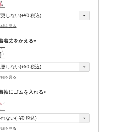
必
須
)
詳細を見る
着着丈をかえる
(
必
須
)
詳細を見る
着袖にゴムを入れる
(
必
須
)
詳細を見る