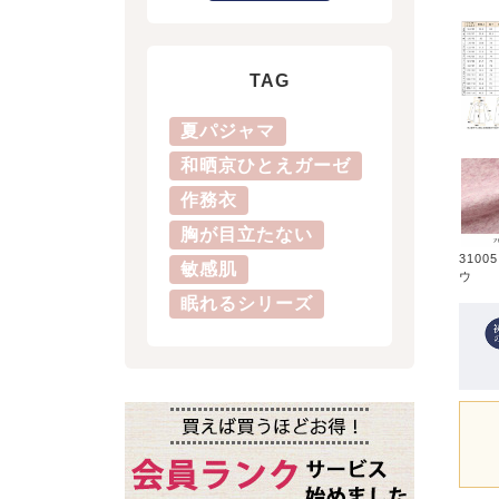
TAG
夏パジャマ
和晒京ひとえガーゼ
作務衣
胸が目立たない
3100
敏感肌
ウ
眠れるシリーズ