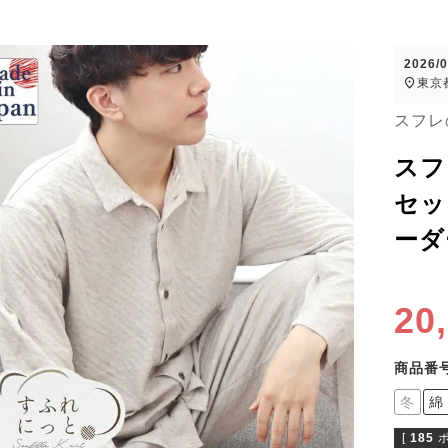
2026/
東京
スフレ
スフ
セッ
ーダ
20
商品番
冬
綿
[
185