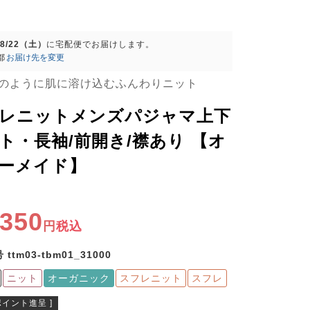
08/22（土）
に
宅配便
でお届けします。
都
お届け先を変更
のように肌に溶け込むふんわりニット
レニットメンズパジャマ上下
ト・長袖/前開き/襟あり 【オ
ーメイド】
,350
税込
号
ttm03-tbm01_31000
ニット
オーガニック
スフレニット
スフレ
ポイント進呈 ]