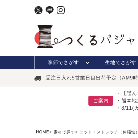
季節で
さがす
生地で
さがす
受注日入れ5営業日目出荷予定（AM9
・【謹ん
ご案内
・熊本地
・8/11
HOME
素材で探す
ニット・ストレッチ（伸縮性