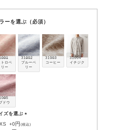
ラーを選ぶ（必須）
1001
31002
31003
31004
ストロベ
ブルーベ
コーヒー
イチジク
リー
リー
1005
ブドウ
イズを選ぶ
(
XS
+
0
税込
必