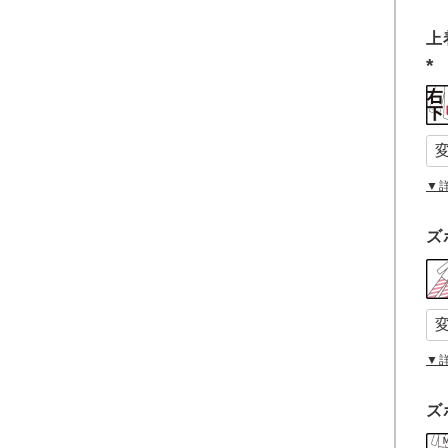
上
(
必
須
)
▼
ズ
▼
ズ