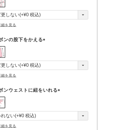
必
須
)
詳細を見る
ボンの股下をかえる
(
必
須
)
詳細を見る
ボンウェストに紐をいれる
(
必
須
)
詳細を見る