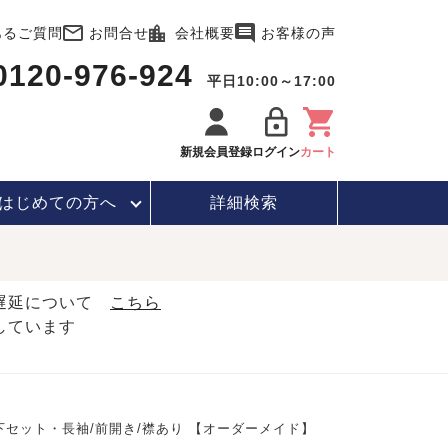
あるご質問
お問合せ
会社概要
お客様の声
0120-976-924
平日10:00～17:00
新規会員登録
ログイン
カート
はじめて
の方へ
詳細検索
・遅延について
こちら
しています
セット・長袖/前開き/襟あり 【オーダーメイド】