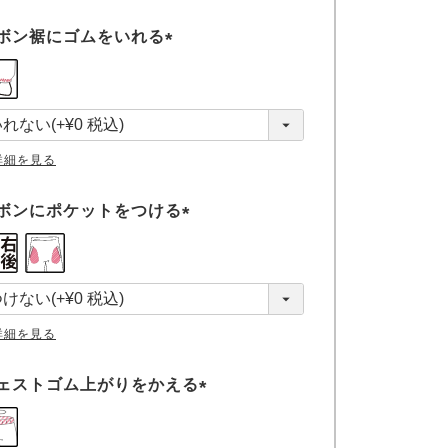
ボン裾にゴムをいれる
(
必
須
)
詳細を見る
ボンにポケットをつける
(
必
須
)
詳細を見る
ェストゴム上がりをかえる
(
必