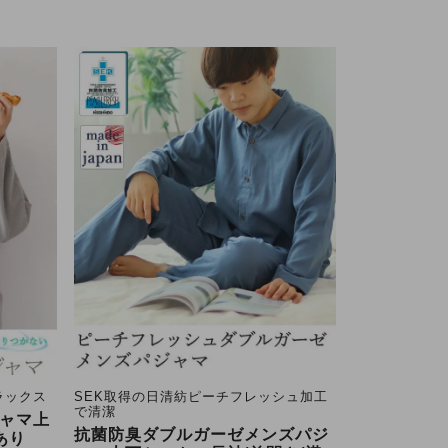
ラックス
SEK取得の日清紡ピーチフレッシュ加工
で清潔
ャマ上
抗菌防臭ダブルガーゼメンズパジ
あり