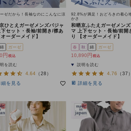
ガーゼだから！長袖なのにこんなに涼
92.8%が満足！おどろきの着心
かさ
京ひとえガーゼメンズパジャ
和晒京ふたえガーゼメンズ
上下セット・長袖/前開き/襟あ
マ 上下セット・長袖/前開
【オーダーメイド】
り 【オーダーメイド】
綿
ガーゼ
春
秋
綿
ガーゼ
0
10,890
税込
税込
4.64
（
28
）
4.76
（
37
詳細を見る
詳細を見る