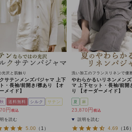
の光沢と肌触り
洗い加工のフランスリネンで優
クサテンメンズパジャマ 上下
やわらかるいリネンメンズ
ト・長袖/前開き/襟あり 【オ
マ 上下セット・長袖/前開
ーメイド】
り 【オーダーメイド】
秋
送料無料
シルク
サテン
夏
麻
770
23,870
税込
税込
5.00
（
1
）
4.69
（
16