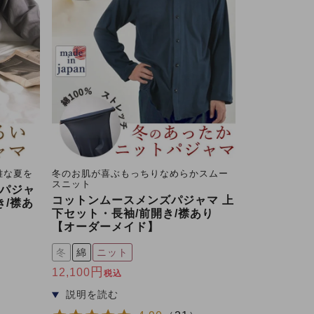
雅な夏を
冬のお肌が喜ぶもっちりなめらかスムー
スニット
パジャ
コットンムースメンズパジャマ 上
き/襟あ
下セット・長袖/前開き/襟あり
【オーダーメイド】
冬
綿
ニット
12,100
税込
）