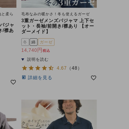
地と柔ら
毛布なみの暖かさ！冬も使えるガーゼ
3重ガーゼメンズパジャマ 上下セ
パジャ
ット・長袖/前開き/襟あり 【オー
き/襟あ
ダーメイド】
冬
綿
ガーゼ
14,740
税込
4.67
（
48
）
）
詳細を見る