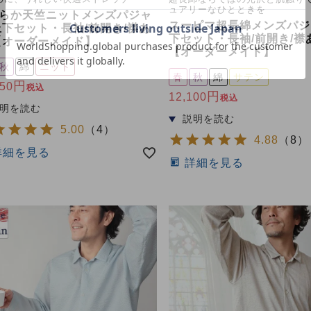
ュアリーなひとときを
らか天竺ニットメンズパジャ
スーピマ超長綿メンズパジ
上下セット・長袖/前開き/襟あ
下セット・長袖/前開き/襟
【オーダーメイド】
【オーダーメイド】
秋
綿
ニット
春
秋
綿
サテン
550
税込
12,100
税込
5.00
（
4
）
4.88
（
8
）
詳細を見る
詳細を見る