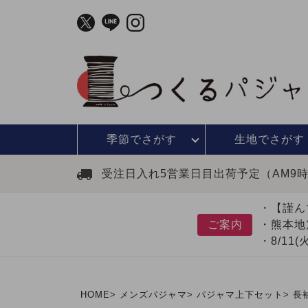
季節で
さがす
生地で
さがす
受注日入れ5営業日目出荷予定（AM9
・【謹ん
ご案内
・熊本地
・8/11
HOME
メンズパジャマ
パジャマ上下セット
長