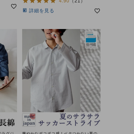
4.90
（
21
）
詳細を見る
でラグジ
爽やかなポコポコ感！ベタつかない夏の