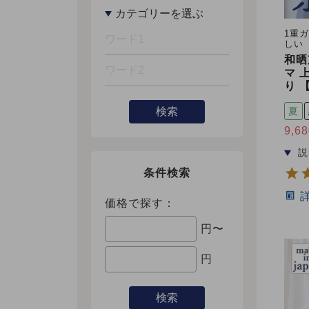
1重
しい
和晒
マ 
り 
検索
夏
9,68
条件検索
価格で探す：
円〜
円
検索