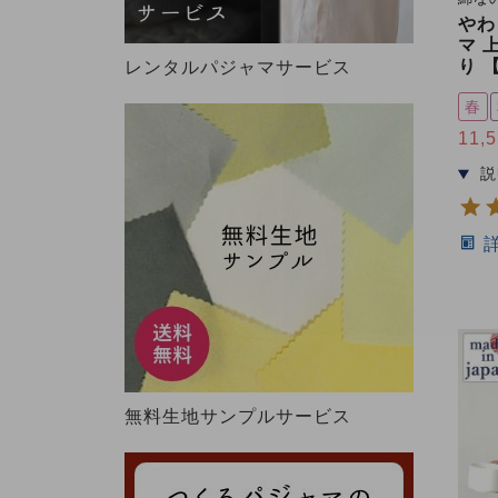
やわ
マ 
り 
レンタルパジャマサービス
春
11,
無料生地サンプルサービス