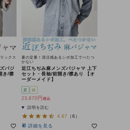
リラックス
夏の定番！清涼感あるシボ加工でべたつ
かない
ズパジ
近江ちぢみ麻メンズパジャマ 上下
開き/襟
セット・長袖/前開き/襟あり 【オ
ーダーメイド】
夏
麻
23,870
税込
4.67
（
6
）
詳細を見る