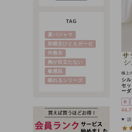
TAG
夏パジャマ
和晒京ひとえガーゼ
作務衣
胸が目立たない
敏感肌
極上
シル
眠れるシリーズ
セッ
ーダ
春
44,