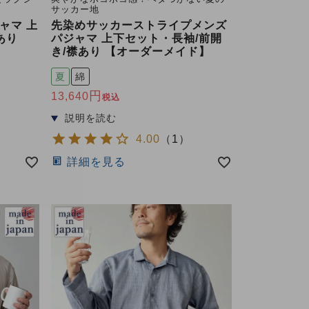
サッカー地
ャマ 上
先染めサッカーストライプメンズ
あり
パジャマ 上下セット・長袖/前開
き/襟あり 【オーダーメイド】
夏
綿
13,640
税込
4.00
（
1
）
詳細を見る