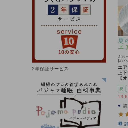
ふわ
快パ
エア
2年保証サービス
上下
【オ
夏
13,