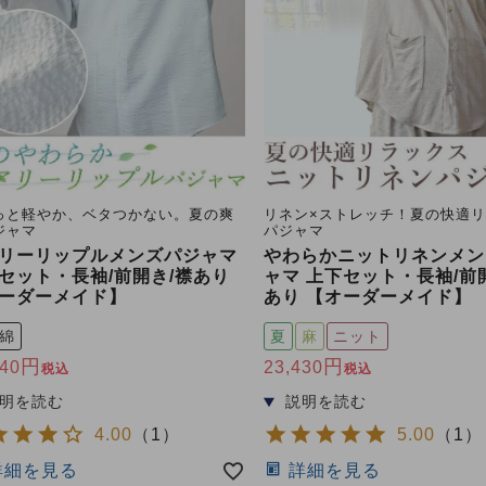
っと軽やか、ベタつかない。夏の爽
リネン×ストレッチ！夏の快適
ジャマ
パジャマ
リーリップルメンズパジャマ
やわらかニットリネンメン
セット・長袖/前開き/襟あり
ャマ 上下セット・長袖/前
ーダーメイド】
あり 【オーダーメイド】
綿
夏
麻
ニット
640
23,430
税込
税込
4.00
（
1
）
5.00
（
1
）
詳細を見る
詳細を見る