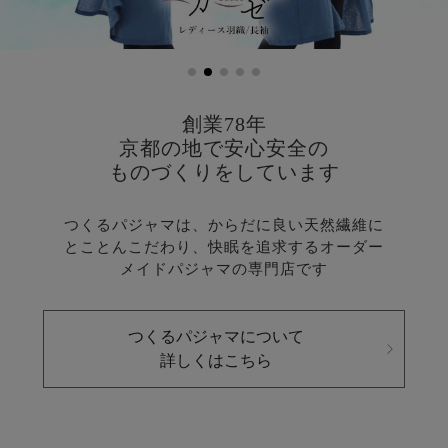
メンズパジャマ
上着単品
作務衣
胸がすけない
羽織・バスロ
体型別におすすめパジ
年齢別におすすめパジ
ルームウェア
会社概要
お買い物ガイド
安心の日本製
ーブ
ャマ
ャマ
創業78年
サッカー/ちぢみ 楊
ニット/ストレッチ
起毛/フランネル
柳
京都の地で
安心安全の
ズボン単品
ものづくりをしています
SDGsの取り組み
インナーウェア
生活雑貨
カタログギフト
つくるパジャマは、からだに良い天然繊維に
とことんこだわり、
快眠を追求するオーダー
メイドパジャマの専門店です
春
夏
秋
冬
柄物
長袖
半袖
七分袖
つくるパジャマについて
ガールズパジャマ
詳しくはこちら
すべてのメン
ズ
売れ筋ランキング
新着商品
パジャマ
- Item Ranking -
- New Arrival -