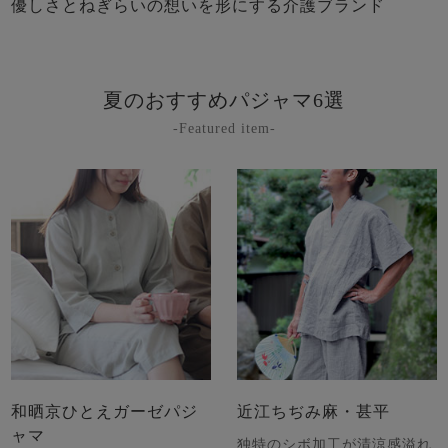
優しさとねぎらいの想いを形にする介護ブランド
夏のおすすめパジャマ6選
-Featured item-
和晒京ひとえガーゼパジ
近江ちぢみ麻・甚平
ャマ
独特のシボ加工が清涼感溢れ