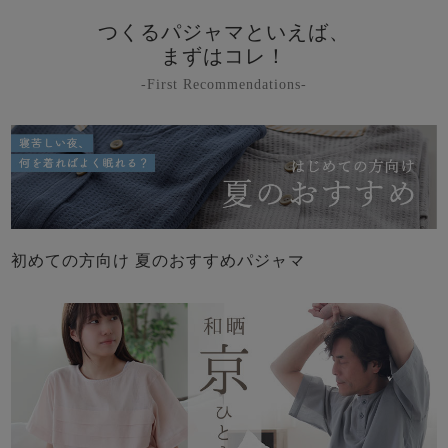
前開き
かぶり
スリーパー
つくるパジャマといえば、
目的別でさがす一覧はこちら
売れ筋ランキング
新着商品
まずはコレ！
- Item Ranking -
- New Arrival -
-First Recommendations-
上着単品
作務衣
羽織・バスロ
すべての生地一覧はこちら
春
夏
秋
冬
ーブ
ボーイズパジャマ
ズボン単品
初めての方向け 夏のおすすめパジャマ
ガールズ長袖
ガールズ半袖
ワンピース
春
夏
秋
冬
すべてのキッ