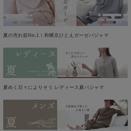
ズ
パジャマ
ガールズ前開
ガールズかぶ
ボーイズ長袖
き
り
夏の売れ筋No.1！和晒京ひとえガーゼパジャマ
売れ筋ランキング
新着商品
- Item Ranking -
- New Arrival -
ボーイズ半袖
ボーイズ前開
ボーイズかぶ
き
り
すべての季節のパジャマ一覧はこちら
夏めく日々によりそう レディース夏パジャマ
ガールズ
上着
ガールズ
ズボ
ボーイズ
上着
ボーイズ
ズボ
単品
ン単品
単品
ン単品