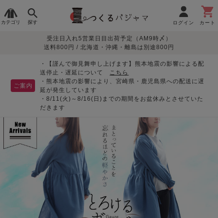
カテゴリ
探す
ログイン
カート
受注日入れ5営業日目出荷予定（AM9時〆）
季節で
生地で
目的別で
デザインで
はじめて
送料800円 / 北海道・沖縄・離島は別途800円
さがす
さがす
さがす
さがす
の方へ
レディースパジャマ
・【謹んで御見舞申し上げます】熊本地震の影響による配
送停止・遅延について
こちら
・熊本地震の影響により、宮崎県・鹿児島県への配送に遅
ご案内
延が発生しています
・8/11(火)～8/16(日)までの期間をお盆休みとさせていた
敏感肌用
入院・介護
つくるパジャマとは
胸が目立たない
夏パジャマ特集
迷ったら、まずはこの
だきます
パジャマ
パジャマ
パジャマ！
綿100%
リネン・麻
シルク/絹
長袖
半袖
七分袖
すべてのレデ
ィース
パジャマ
マタニティ
ペアで
お支払い・送料・配送
返品・交換について
眠れる作務衣特集
よくあるご質問
前開き
かぶり
ワンピース
パジャマ
そろえたい
について
オーガニック素材
ガーゼ
サテン織り
春
夏
秋
冬