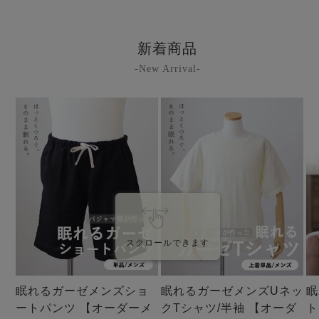
新着商品
-New Arrival-
スクロールできます
眠れるガーゼメンズショ
眠れるガーゼメンズUネッ
眠
ートパンツ 【オーダーメ
クTシャツ/半袖 【オーダ
ト