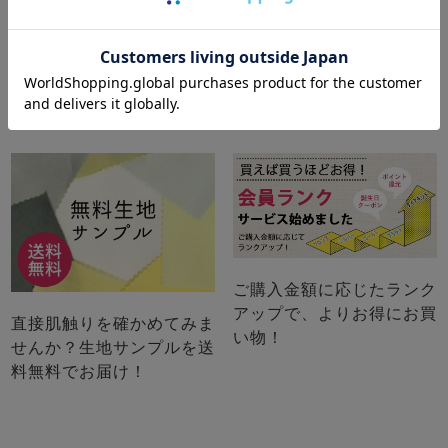
サイズの選び方が心配な方
ご購入後2年間、お客様の
におすすめのサービスです
ご要望に応じた修理サポー
ト
ご購入金額に応じたランク
アップで、よりお得にお買
直接肌触りを確かめてみま
い物！
せんか？生地サンプルを送
料無料でお届け！