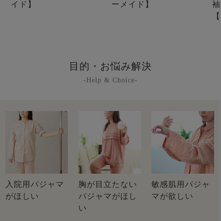
イド】
ーメイド】
袖
【
目的・お悩み解決
-Help & Choice-
入院用パジャマ
胸が目立たない
敏感肌用パジャ
がほしい
パジャマがほし
マが欲しい
い