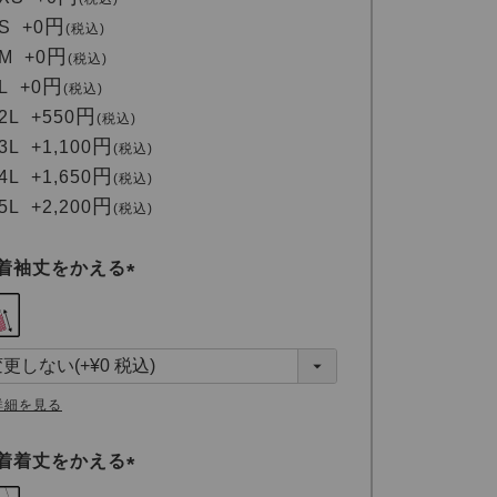
必
S
+
0
税込
須
M
+
0
税込
)
L
+
0
税込
2L
+
550
税込
3L
+
1,100
税込
4L
+
1,650
税込
5L
+
2,200
税込
着袖丈をかえる
(
必
須
)
詳細を見る
着着丈をかえる
(