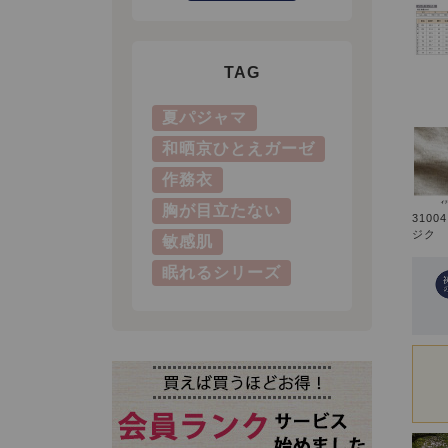
TAG
夏パジャマ
和晒京ひとえガーゼ
作務衣
胸が目立たない
3100
ジク
敏感肌
眠れるシリーズ