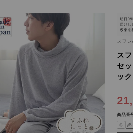
明日
0
届けし
東京
スフレ
スフ
セッ
ック
21
商品番
冬
綿