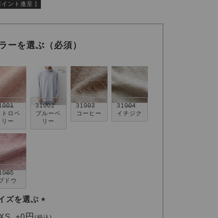
ポイント進呈 ]
ラーを選ぶ（必須）
1001
31002
31003
31004
ストロベ
ブルーベ
コーヒー
イチジク
リー
リー
1005
ブドウ
イズを選ぶ
(
XS
+
0
税込