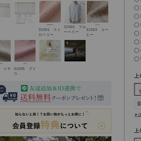
31002 ブル
31001 スト
31003 コー
ーベリー
ロベリー
ヒー
4 イチ
31005 ブド
ウ
上
▼
上