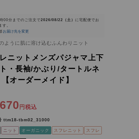
9時00分
までのご注文で
2026/08/22（土）
に
宅配便
でお
ます。
都
お届け先を変更
のように肌に溶け込むふんわりニット
レニットメンズパジャマ上下
ト・長袖/かぶり/タートルネ
 【オーダーメイド】
,670
税込
号
ttm18-tbm02_31000
ニット
オーガニック
スフレニット
スフレ