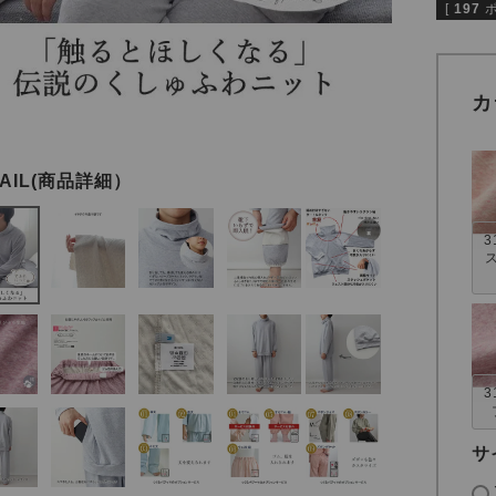
[
197
カ
3
3
サ