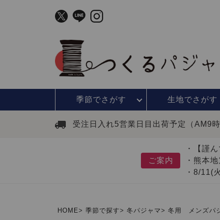
季節で
さがす
生地で
さがす
受注日入れ5営業日目出荷予定（AM9
・【謹ん
ご案内
・熊本地
・8/11
HOME
季節で探す
冬パジャマ
冬用 メンズパ