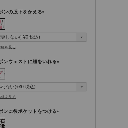
ボンの股下をかえる
(
必
須
)
詳細を見る
ボンウェストに紐をいれる
(
必
須
)
詳細を見る
ボンに後ポケットをつける
(
必