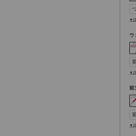
▼
ウ
▼
前
▼