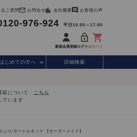
あるご質問
お問合せ
会社概要
お客様の声
0120-976-924
平日10:00～17:00
新規会員登録
ログイン
カート
はじめて
の方へ
詳細検索
・遅延について
こちら
しています
かぶり/タートルネック 【オーダーメイド】