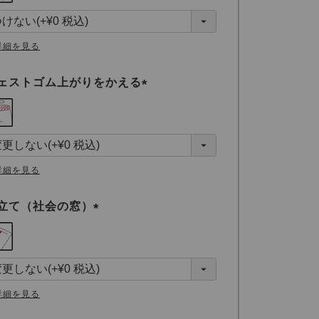
須
)
詳細を見る
ェストゴム上がりをかえる
(
必
須
)
詳細を見る
立て（社会の窓）
(
必
須
)
詳細を見る