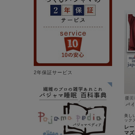
2年保証サービス
美し
ック
レー
マズ