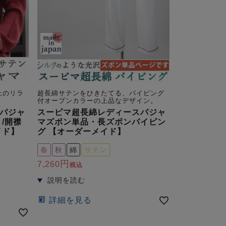
上のリラ
超長綿サテンをひきたてる、パイピング
付オープンカラーの上品なデザイン。
パジャ
スーピマ超長綿レディースパジャ
/開襟
マズボン単品・長ズボンパイピン
イド】
グ 【オーダーメイド】
春
秋
綿
サテン
7,260
税込
詳細を見る