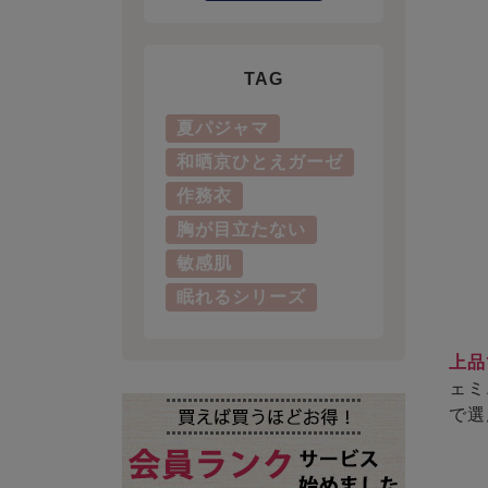
TAG
夏パジャマ
和晒京ひとえガーゼ
作務衣
胸が目立たない
敏感肌
眠れるシリーズ
上品
ェミ
で選