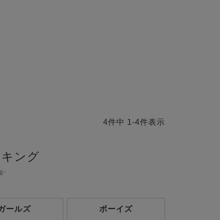
4
件中
1
-
4
件表示
ンキング
g-
ガールズ
ボーイズ