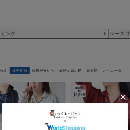
イピング
レース付
替え
優先度順
価格が安い順
価格が高い順
新着順
レビュー順