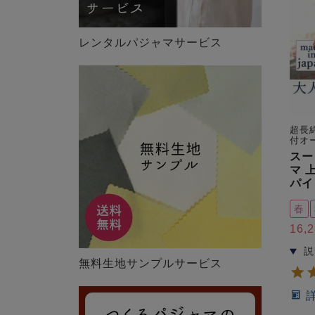
レンタルパジャマサービス
超長
付オ
スー
マ 
パイ
春
16,
無料生地サンプルサービス