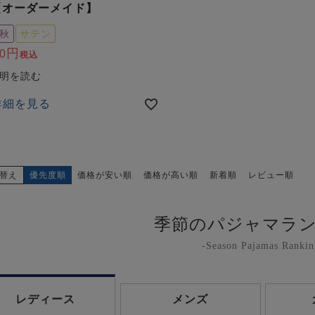
【オーダーメイド】
秋
サテン
0
税込
詳細を見る
替え
優先度順
価格が安い順
価格が高い順
新着順
レビュー順
季節のパジャマラ
-Season Pajamas Rankin
レディース
メンズ