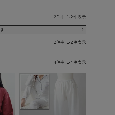
2
件中
1
-
2
件表示
き
2
件中
1
-
2
件表示
4
件中
1
-
4
件表示