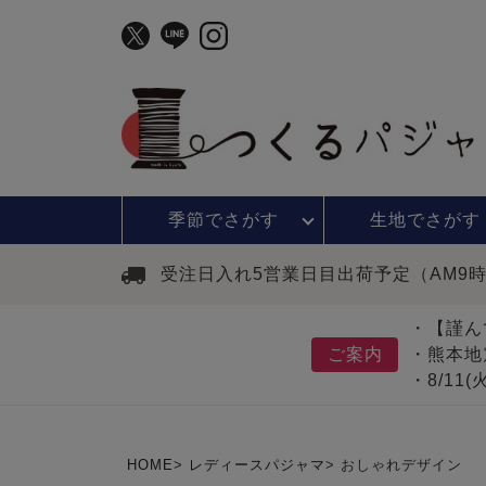
季節で
さがす
生地で
さがす
受注日入れ5営業日目出荷予定（AM9
・【謹ん
ご案内
・熊本地
・8/11
HOME
レディースパジャマ
おしゃれデザイン