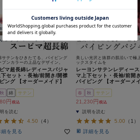
綿サテンをひきたてる、パイピング
美しい光沢と抜群の肌沿いで極
ープンカラーの上品なデザイン。
ックスタイムを
ピマ超長綿レディースパジャ
レーヨンサテンレディース
上下セット・長袖/前開き/開襟
マ上下セット・長袖/前開き
ピング 【オーダーメイド】
パイピング 【オーダーメ
秋
綿
サテン
春
秋
サテン
280
21,230
税込
税込
4.50
（
4
）
5.00
（
1
）
詳細を見る
詳細を見る