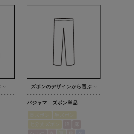
ぶ
ズボンのデザインから選ぶ
パジャマ ズボン単品
長ズボン
半ズボン
七分丈ズボン
綿
麻
シルク
春
夏
秋
冬