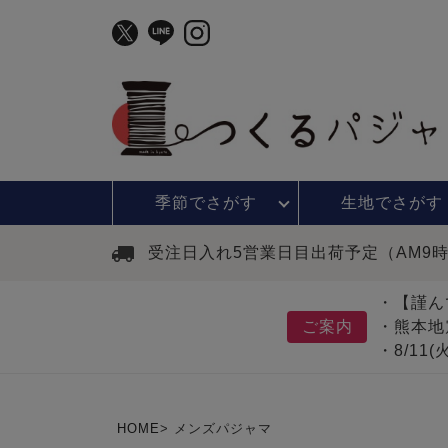
季節で
さがす
生地で
さがす
受注日入れ5営業日目出荷予定（AM9
・【謹ん
ご案内
・熊本地
・8/11
HOME
メンズパジャマ