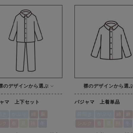
襟のデザインから選ぶ
襟のデザインから選
ャマ 上下セット
パジャマ 上着単品
開き
かぶり
綿
麻
前開き
かぶり
綿
麻
ルク
春
夏
秋
冬
シルク
春
夏
秋
冬