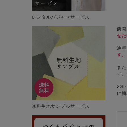
レンタルパジャマサービス
前開
せた
通年
す。
また
で、
XS
に簡
無料生地サンプルサービス