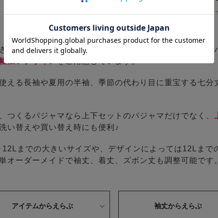
デザインの特徴からパジャ
き襟ありの
スタンダードなデザイン
から、作務衣やスリー
幅広いデザイン
をご用意しています。
使える長袖や夏用の半袖、季節の代わり目に重宝する七分
、つくるパジャマなら上下セットのパジャマだけでなく、
洗い替えや買い替え時にも便利♪
～12Lまでの大きいサイズや、デザインによっては12Lまで
単オーダーメイドで袖丈、着丈、ズボン丈も調整可能です
アイテムからえらぶ
袖丈からえらぶ