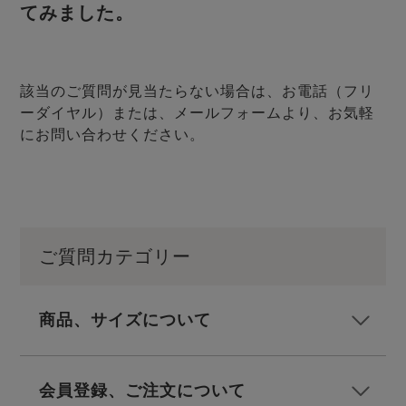
メンズパジャマ
てみました。
上着単品
作務衣
胸がすけない
羽織・バスロ
体型別におすすめパジ
年齢別におすすめパジ
ルームウェア
会社概要
お買い物ガイド
安心の日本製
ーブ
ャマ
ャマ
該当のご質問が見当たらない場合は、お電話（フリ
サッカー/ちぢみ 楊
ニット/ストレッチ
起毛/フランネル
ーダイヤル）または、メールフォームより、お気軽
柳
にお問い合わせください。
ズボン単品
SDGsの取り組み
インナーウェア
生活雑貨
カタログギフト
ご質問カテゴリー
春
夏
秋
冬
柄物
長袖
半袖
七分袖
ガールズパジャマ
商品、サイズについて
すべてのメン
ズ
売れ筋ランキング
新着商品
パジャマ
- Item Ranking -
- New Arrival -
会員登録、ご注文について