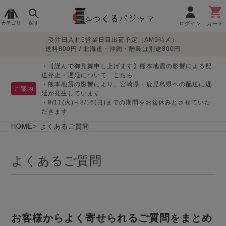
カテゴリ
探す
ログイン
カート
受注日入れ5営業日目出荷予定（AM9時〆）
季節で
生地で
目的別で
デザインで
はじめて
送料800円 / 北海道・沖縄・離島は別途800円
さがす
さがす
さがす
さがす
の方へ
レディースパジャマ
・【謹んで御見舞申し上げます】熊本地震の影響による配
送停止・遅延について
こちら
・熊本地震の影響により、宮崎県・鹿児島県への配送に遅
ご案内
延が発生しています
・8/11(火)～8/16(日)までの期間をお盆休みとさせていた
敏感肌用
入院・介護
つくるパジャマとは
胸が目立たない
夏パジャマ特集
迷ったら、まずはこの
だきます
パジャマ
パジャマ
パジャマ！
綿100%
リネン・麻
シルク/絹
長袖
半袖
七分袖
HOME
よくあるご質問
すべてのレデ
ィース
よくあるご質問
パジャマ
マタニティ
ペアで
お支払い・送料・配送
返品・交換について
眠れる作務衣特集
よくあるご質問
前開き
かぶり
ワンピース
パジャマ
そろえたい
について
オーガニック素材
ガーゼ
サテン織り
春
夏
秋
冬
お客様からよく寄せられるご質問をまとめ