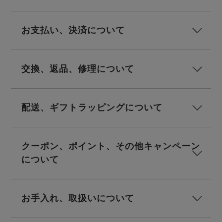
前開き
かぶり
スリーパー
目的別でさがす一覧はこちら
売れ筋ランキング
新着商品
お支払い、決済について
- Item Ranking -
- New Arrival -
上着単品
作務衣
羽織・バスロ
すべての生地一覧はこちら
交換、返品、修理について
春
夏
秋
冬
ーブ
ボーイズパジャマ
配送、ギフトラッピングについて
ズボン単品
クーポン、ポイント、その他キャンペーン
について
ガールズ長袖
ガールズ半袖
ワンピース
お手入れ、取扱いについて
春
夏
秋
冬
すべてのキッ