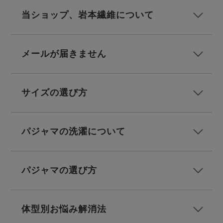
ズ
パジャマ
当ショップ、岩本繊維について
ガールズ前開
ガールズかぶ
ボーイズ長袖
き
り
メールが届きません
売れ筋ランキング
新着商品
サイズの選び方
- Item Ranking -
- New Arrival -
ボーイズ半袖
ボーイズ前開
ボーイズかぶ
き
り
パジャマの洗濯について
すべての季節のパジャマ一覧はこちら
パジャマの選び方
ガールズ
上着
ガールズ
ズボ
ボーイズ
上着
ボーイズ
ズボ
単品
ン単品
単品
ン単品
体型別お悩み解消法