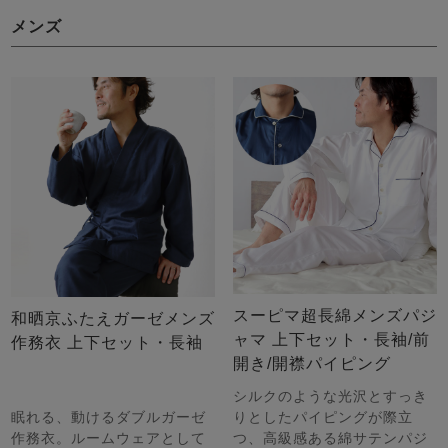
メンズ
スーピマ超長綿メンズパジ
和晒京ふたえガーゼメンズ
ャマ 上下セット・長袖/前
作務衣 上下セット・長袖
開き/開襟パイピング
シルクのような光沢とすっき
眠れる、動けるダブルガーゼ
りとしたパイピングが際立
作務衣。ルームウェアとして
つ、高級感ある綿サテンパジ