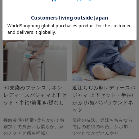
60先染めフランスリネン
近江ちぢみ麻レディースパ
レディースパジャマ上下セ
ジャマ 上下セット・半袖/
ット・半袖/前開き/襟なし
かぶり/短パン/ラウンドネ
ック
接触冷感×軽量×柔らかい！特
伝統の技法、近江ちぢみなら
別加工で風合いも柔らか、麻
ではの独特の凹凸。シボ加工
のチクチク感も軽減♪
でべたつかずひんやり