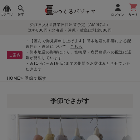
カテゴリ
探す
ログイン
カート
受注日入れ5営業日目出荷予定（AM9時〆）
季節で
生地で
目的別で
デザインで
はじめて
送料800円 / 北海道・沖縄・離島は別途800円
さがす
さがす
さがす
さがす
の方へ
レディースパジャマ
・【謹んで御見舞申し上げます】熊本地震の影響による配
送停止・遅延について
こちら
・熊本地震の影響により、宮崎県・鹿児島県への配送に遅
ご案内
延が発生しています
・8/11(火)～8/16(日)までの期間をお盆休みとさせていた
敏感肌用
入院・介護
つくるパジャマとは
胸が目立たない
夏パジャマ特集
迷ったら、まずはこの
だきます
パジャマ
パジャマ
パジャマ！
綿100%
リネン・麻
シルク/絹
長袖
半袖
七分袖
HOME
季節で探す
すべてのレデ
ィース
季節でさがす
パジャマ
マタニティ
ペアで
お支払い・送料・配送
返品・交換について
眠れる作務衣特集
よくあるご質問
前開き
かぶり
ワンピース
パジャマ
そろえたい
について
オーガニック素材
ガーゼ
サテン織り
春
夏
秋
冬