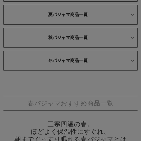
ズ
パジャマ
夏パジャマ商品一覧
ガールズ前開
ガールズかぶ
ボーイズ長袖
き
り
秋パジャマ商品一覧
売れ筋ランキング
新着商品
冬パジャマ商品一覧
- Item Ranking -
- New Arrival -
ボーイズ半袖
ボーイズ前開
ボーイズかぶ
き
り
すべての季節のパジャマ一覧はこちら
春パジャマおすすめ商品一覧
三寒四温の春。
ガールズ
上着
ガールズ
ズボ
ボーイズ
上着
ボーイズ
ズボ
ほどよく保温性にすぐれ、
単品
ン単品
単品
ン単品
朝までぐっすり眠れる春パジャマとは