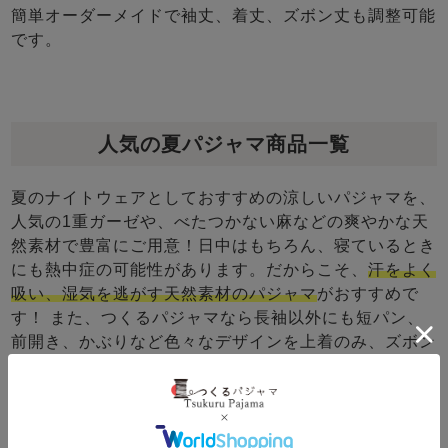
簡単オーダーメイドで袖丈、着丈、ズボン丈も調整可能
です。
人気の夏パジャマ商品一覧
夏のナイトウェアとしておすすめの涼しいパジャマを、
人気の1重ガーゼや、べたつかない麻などの爽やかな天
然素材で豊富にご用意！日中はもちろん、寝ているとき
にも熱中症の可能性があります。だからこそ、
汗をよく
吸い、湿気を逃がす天然素材のパジャマ
がおすすめで
す！ また、つくるパジャマなら長袖以外にも短パン、
前開き、かぶりなど色々なデザインを上着のみ、ズボン
のみからでもお買い求めいただけるので寝間着としてだ
けでなく夏のルームウェアとしてもおすすめです！
レディース