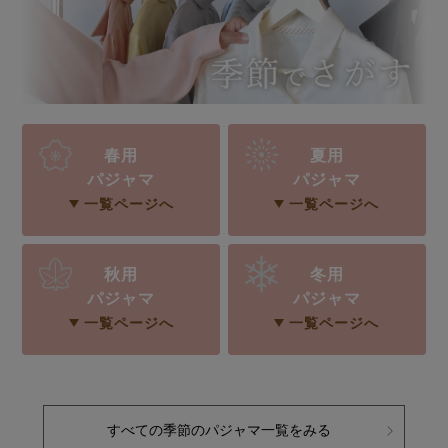
メンズパジャマ
上着単品
作務衣
胸がすけない
羽織・バスロ
体型別におすすめパジ
年齢別におすすめパジ
ルームウェア
会社概要
お買い物ガイド
安心の日本製
ーブ
ャマ
ャマ
サッカー/ちぢみ 楊
ニット/ストレッチ
起毛/フランネル
柳
春用
夏用
ズボン単品
パジャマ
パジャマ
SDGsの取り組み
インナーウェア
生活雑貨
カタログギフト
一覧ページへ
一覧ページへ
秋用
冬用
パジャマ
パジャマ
春
夏
秋
冬
柄物
長袖
半袖
七分袖
一覧ページへ
一覧ページへ
ガールズパジャマ
すべてのメン
ズ
売れ筋ランキング
新着商品
パジャマ
- Item Ranking -
- New Arrival -
すべての季節のパジャマ一覧をみる