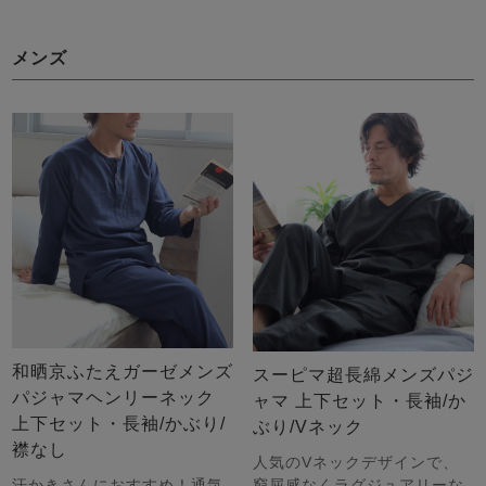
メンズ
和晒京ふたえガーゼメンズ
スーピマ超長綿メンズパジ
パジャマヘンリーネック
ャマ 上下セット・長袖/か
上下セット・長袖/かぶり/
ぶり/Vネック
襟なし
人気のVネックデザインで、
汗かきさんにおすすめ！通気
窮屈感なくラグジュアリーな