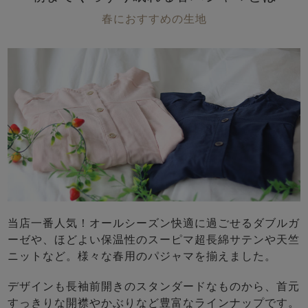
春におすすめの生地
売れ筋ランキング
新着商品
- Item Ranking -
- New Arrival -
すべてのデザインのパジャマ一覧はこちら
当店一番人気！オールシーズン快適に過ごせるダブルガ
ーゼや、ほどよい保温性のスーピマ超長綿サテンや天竺
ニットなど。様々な春用のパジャマを揃えました。
デザインも長袖前開きのスタンダードなものから、首元
すっきりな開襟やかぶりなど豊富なラインナップです。