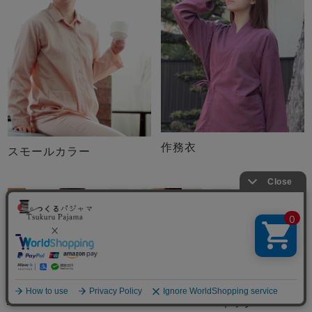
作務衣
スモールカラー
3
4
5
メニュー
ヘンリーネック
ノーカラー
Vネック