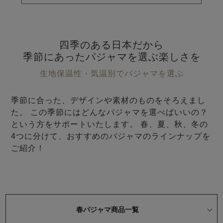
前開き
かぶり
スリーパー
目的別でさがす一覧はこちら
売れ筋ランキング
新着商品
- Item Ranking -
- New Arrival -
四季のある日本だから
上着単品
季節にあったパジャマを選ぶ楽しさを
作務衣
羽織・バスロ
すべての生地一覧はこちら
春
夏
秋
冬
生地保温性・気温別でパジャマを選ぶ
ーブ
ボーイズパジャマ
季節に合った、デザインや素材のものをそろえまし
た。 この季節にはどんなパジャマを選べばいいの？
ズボン単品
という方をサポートいたします。 春、夏、秋、冬の
4つに分けて、おすすめのパジャマのラインナップを
ご紹介！
ガールズ長袖
ガールズ半袖
ワンピース
春
夏
秋
冬
春パジャマ商品一覧
すべてのキッ