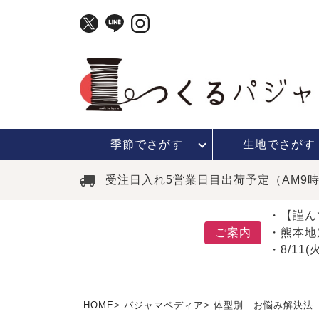
季節で
さがす
生地で
さがす
受注日入れ5営業日目出荷予定（AM9
・【謹ん
ご案内
・熊本地
・8/11
HOME
パジャマペディア
体型別 お悩み解決法