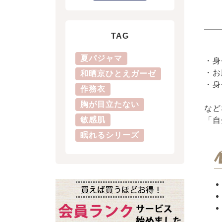
TAG
夏パジャマ
・身
・お
和晒京ひとえガーゼ
・身
作務衣
胸が目立たない
など
敏感肌
「自
眠れるシリーズ