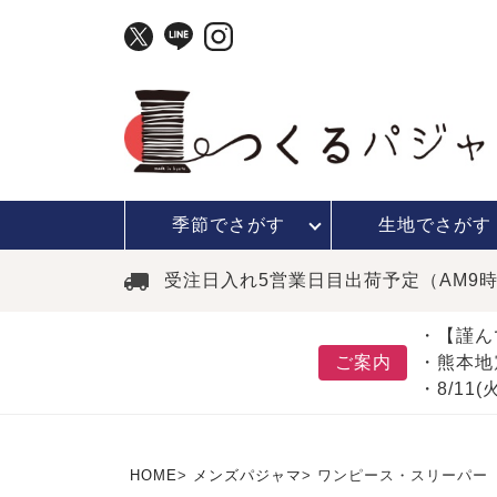
季節で
さがす
生地で
さがす
受注日入れ5営業日目出荷予定（AM9
・【謹ん
ご案内
・熊本地
・8/11
HOME
メンズパジャマ
ワンピース・スリーパー