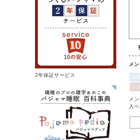
メン
2年保証サービス
前
シ
メン
入ペ