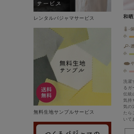
和晒
レンタルパジャマサービス
洗濯
るガ
伝統
気持
気の
無料生地サンプルサービス
たら
いて