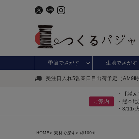
季節で
さがす
生地で
さがす
受注日入れ5営業日目出荷予定（AM9
・【謹ん
ご案内
・熊本地
・8/11
HOME
素材で探す
綿100％