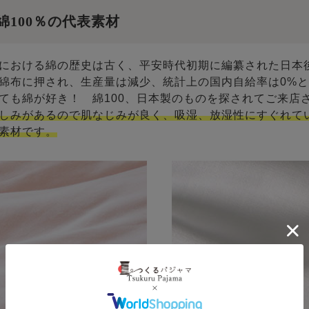
綿100％の代表素材
における綿の歴史は古く、平安時代初期に編纂された日本
綿布に押され、生産量は減少、統計上の国内自給率は0%
ても綿が好き！ 綿100、日本製のものを探されてご来店
しみがあるので肌なじみが良く、吸湿、放湿性にすぐれて
素材です。