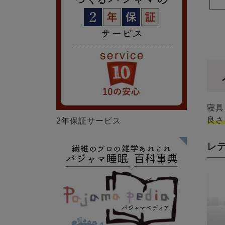
寝具
良さ
2年保証サービス
レ