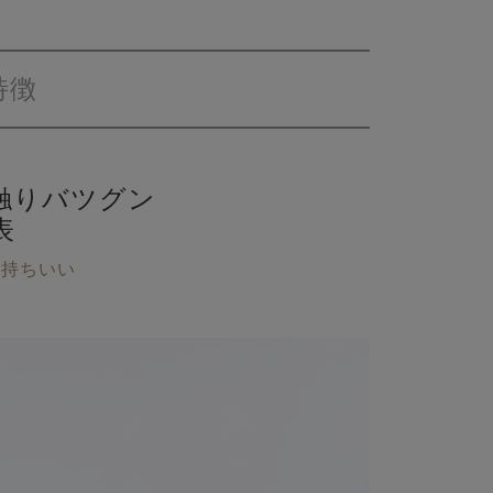
特徴
触りバツグン
表
気持ちいい