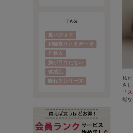
TAG
夏パジャマ
和晒京ひとえガーゼ
作務衣
胸が目立たない
敏感肌
私た
眠れるシリーズ
さし
「ス
能な