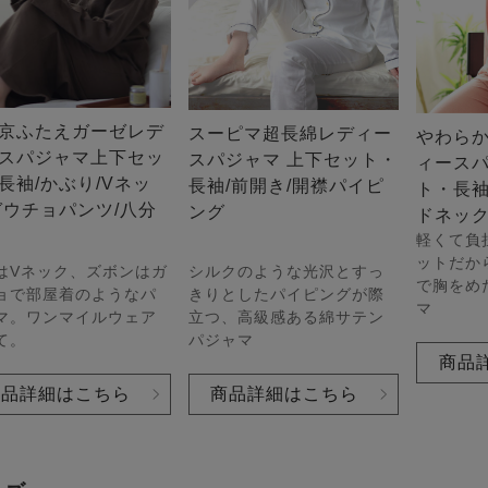
京ふたえガーゼレデ
スーピマ超長綿レディー
やわら
スパジャマ上下セッ
スパジャマ 上下セット・
ィースパ
長袖/かぶり/Vネッ
長袖/前開き/開襟パイピ
ト・長袖
ガウチョパンツ/八分
ング
ドネッ
軽くて負
ットだか
シルクのような光沢とすっ
はVネック、ズボンはガ
で胸をめ
きりとしたパイピングが際
ョで部屋着のようなパ
マ
立つ、高級感ある綿サテン
マ。ワンマイルウェア
パジャマ
て。
商品
商品詳細はこちら
商品詳細はこちら