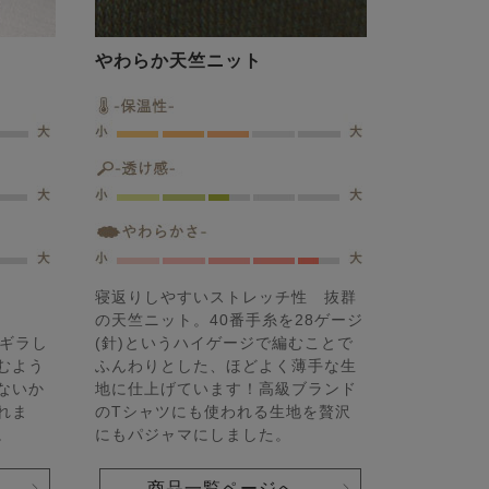
やわらか天竺ニット
寝返りしやすいストレッチ性 抜群
の天竺ニット。40番手糸を28ゲージ
ラギラし
(針)というハイゲージで編むことで
むよう
ふんわりとした、ほどよく薄手な生
ないか
地に仕上げています！高級ブランド
れま
のTシャツにも使われる生地を贅沢
。
にもパジャマにしました。
商品一覧ページへ