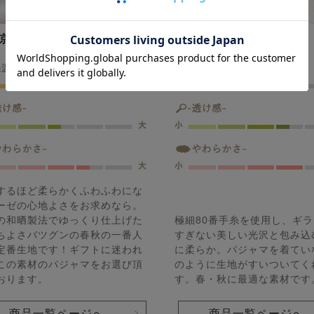
京ふたえガーゼ
スーピマ超長綿サテン
するほど柔らかくふわふわにな
ーゼの心地よさをお求めなら。
の和晒製法でゆっくり仕上げた
極細80番手糸を使用し、ギ
ちよさバツグンの春秋の一番人
すぎない美しい光沢と包み込
定番生地です！ギフトに迷われ
に柔らか。パジャマを着てい
この素材のパジャマをお選び頂
のように生地がすいついてく
おります。
す。春・秋に最適な素材です
商品一覧ページへ
商品一覧ページへ