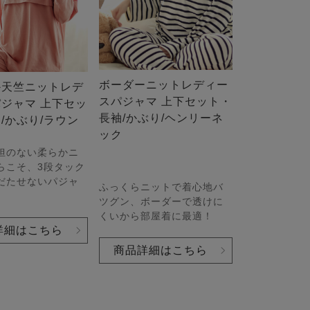
ボーダーニットレディー
か天竺ニットレデ
スパジャマ 上下セット・
ジャマ 上下セッ
長袖/かぶり/ヘンリーネ
/かぶり/ラウン
ック
ク
担のない柔らかニ
らこそ、3段タック
だたせないパジャ
ふっくらニットで着心地バ
ツグン、ボーダーで透けに
くいから部屋着に最適！
詳細はこちら
商品詳細はこちら