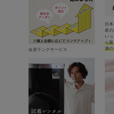
日本
産の
いっ
ら親
適の
会員ランクサービス