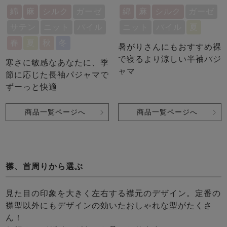
綿
麻
シルク
ガーゼ
綿
麻
シルク
ガーゼ
サテン
ニット
パイル
ニット
パイル
夏
春
夏
秋
冬
暑がりさんにもおすすめ裸
で寝るより涼しい半袖パジ
寒さに敏感なあなたに、季
ャマ
節に応じた長袖パジャマで
ずーっと快適
商品一覧ページへ
商品一覧ページへ
襟、首周りから選ぶ
見た目の印象を大きく左右する襟元のデザイン。定番の
襟型以外にもデザインの効いたおしゃれな型がたくさ
ん！