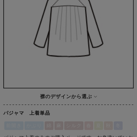
襟のデザインから選ぶ
パジャマ 上着単品
前開き
かぶり
綿
麻
シルク
春
夏
秋
冬