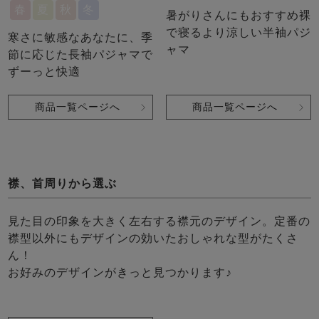
春
夏
秋
冬
暑がりさんにもおすすめ裸
で寝るより涼しい半袖パジ
寒さに敏感なあなたに、季
ャマ
節に応じた長袖パジャマで
ずーっと快適
商品一覧ページへ
商品一覧ページへ
襟、首周りから選ぶ
見た目の印象を大きく左右する襟元のデザイン。定番の
襟型以外にもデザインの効いたおしゃれな型がたくさ
ん！
お好みのデザインがきっと見つかります♪