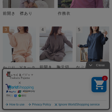
前開き 襟あり
作務衣
3
4
5
前開き 胸元切
かぶり ヘンリー
かぶり Vネック
替タック
ネック
もっと見る
メニュー