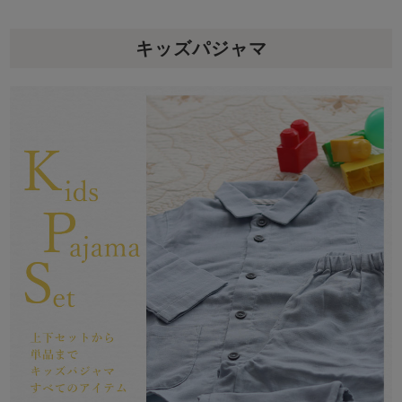
メンズパジャマ
上着単品
キッズパジャマ
作務衣
胸がすけない
羽織・バスロ
体型別におすすめパジ
年齢別におすすめパジ
ルームウェア
会社概要
お買い物ガイド
安心の日本製
ーブ
ャマ
ャマ
サッカー/ちぢみ 楊
ニット/ストレッチ
起毛/フランネル
柳
ズボン単品
SDGsの取り組み
インナーウェア
生活雑貨
カタログギフト
春
夏
秋
冬
柄物
長袖
半袖
七分袖
ガールズパジャマ
すべてのメン
ズ
売れ筋ランキング
新着商品
パジャマ
- Item Ranking -
- New Arrival -