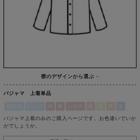
襟のデザインから選ぶ
パジャマ 上着単品
前開き
かぶり
綿
麻
シルク
春
夏
秋
冬
パジャマ上着のみのご購入ページです。お色違いでいか
がでしょうか。