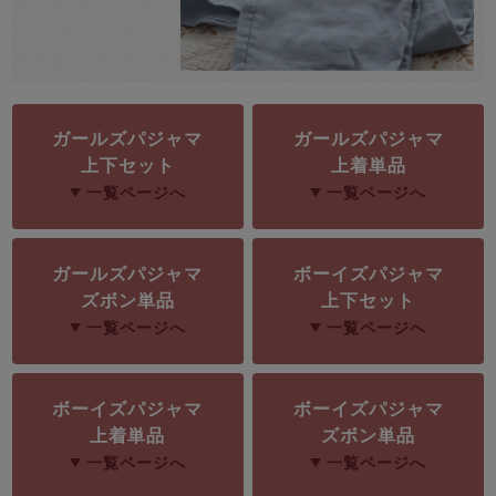
前開き
かぶり
スリーパー
目的別でさがす一覧はこちら
売れ筋ランキング
新着商品
- Item Ranking -
- New Arrival -
上着単品
ガールズパジャマ
ガールズパジャマ
作務衣
羽織・バスロ
すべての生地一覧はこちら
春
夏
秋
冬
上下セット
上着単品
ーブ
ボーイズパジャマ
一覧ページへ
一覧ページへ
ズボン単品
ガールズパジャマ
ボーイズパジャマ
ズボン単品
上下セット
一覧ページへ
一覧ページへ
ボーイズパジャマ
ボーイズパジャマ
上着単品
ズボン単品
ガールズ長袖
ガールズ半袖
ワンピース
一覧ページへ
一覧ページへ
春
夏
秋
冬
すべてのキッ