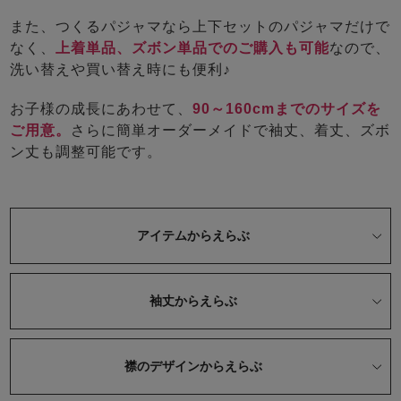
また、つくるパジャマなら上下セットのパジャマだけで
なく、
上着単品、ズボン単品でのご購入も可能
なので、
洗い替えや買い替え時にも便利♪
お子様の成長にあわせて、
90～160cmまでのサイズを
ご用意。
さらに簡単オーダーメイドで袖丈、着丈、ズボ
ン丈も調整可能です。
売れ筋ランキング
新着商品
- Item Ranking -
- New Arrival -
すべてのデザインのパジャマ一覧はこちら
アイテムからえらぶ
袖丈からえらぶ
襟のデザインからえらぶ