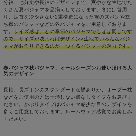
分袖、七分丈や長袖のデザインまで、爽やかな生地でた
くさん夏パジャマを品揃えしております。冬には首周
り、足首を冷やさない2重構造になった裾のズボンや立
ち襟のパジャマなどの冬パジャマをご用意しておりま
す。
サイズ感は、どの季節のパジャマでもほぼ同じです
ので、サイズが決まればデザイン×生地でいろんなパジ
ャマがお作りできるのが、つくるパジャマの魅力です。
春パジャマ秋パジャマ、オールシーズンお使い頂ける人
気のデザイン
長袖、長ズボンのスタンダードな襟ありか、オーダー枕
などをご使用の方は干渉しない襟なしタイプをお選びく
ださい。かぶりタイプはパジャマ感少な目のデザインを
多くご用意しております。ルームウェア感覚でお楽しみ
ください。