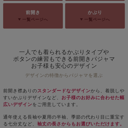
ズ
パジャマ
前開き
かぶり
一覧ページへ
一覧ページへ
ガールズ前開
ガールズかぶ
ボーイズ長袖
き
り
売れ筋ランキング
一人でも着られるかぶりタイプや
新着商品
- Item Ranking -
- New Arrival -
ボタンの練習もできる前開きパジャマ
お子様も安心のデザイン
ボーイズ半袖
ボーイズ前開
ボーイズかぶ
き
り
デザインの特徴からパジャマを選ぶ
すべての季節のパジャマ一覧はこちら
前開き襟ありの
スタンダードなデザイン
から、着脱しや
すいかぶりデザインなど、
お子様のお好みに合わせた幅
広いデザイン
をご用意しています。
ガールズ
上着
ガールズ
ズボ
ボーイズ
上着
ボーイズ
ズボ
通年使える長袖や夏用の半袖、季節の代わり目に重宝す
単品
ン単品
単品
ン単品
る七分丈など、
袖丈の長さからもお選びいただけます。