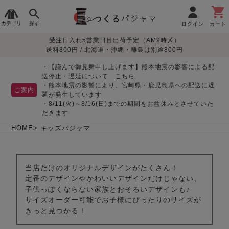
カテゴリ
探す
ログイン
カート
受注日入れ5営業日目出荷予定（AM9時〆）
季節で
生地で
目的別で
デザインで
はじめて
送料800円 / 北海道・沖縄・離島は別途800円
さがす
さがす
さがす
さがす
の方へ
レディースパジャマ
・【謹んで御見舞申し上げます】熊本地震の影響による配
送停止・遅延について
こちら
・熊本地震の影響により、宮崎県・鹿児島県への配送に遅
ご案内
延が発生しています
・8/11(火)～8/16(日)までの期間をお盆休みとさせていた
敏感肌用
入院・介護
つくるパジャマとは
胸が目立たない
夏パジャマ特集
迷ったら、まずはこの
だきます
パジャマ
パジャマ
パジャマ！
綿100%
リネン・麻
シルク/絹
長袖
半袖
七分袖
HOME
キッズパジャマ
すべてのレデ
ィース
パジャマ
当店だけのオリジナルデザインがたくさん！
定番のデザインやかわいいデザインだけじゃない、
マタニティ
ペアで
お支払い・送料・配送
返品・交換について
眠れる作務衣特集
よくあるご質問
子供っぽくならない家族とおそろいデザインも♪
前開き
かぶり
ワンピース
パジャマ
そろえたい
について
サイズオーダー可能でお子様にぴったりのサイズが
オーガニック素材
ガーゼ
サテン織り
きっと見つかる！
春
夏
秋
冬