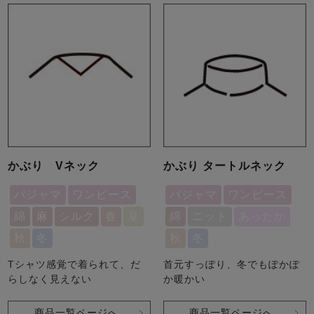
かぶり Vネック
かぶり タートルネック
パジャマ
ワンピース
パジャマ
ワンピース
綿
麻
シルク
春
夏
綿
ニット
あったか
秋
冬
秋
冬
Tシャツ感覚で着られて、だ
首元すっぽり、冬でもぽかぽ
らしなく見えない
か暖かい
商品一覧ページへ
商品一覧ページへ