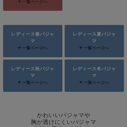
一覧ページへ
レディース春パジャ
レディース夏パジャ
マ
マ
一覧ページへ
一覧ページへ
売れ筋ランキング
新着商品
- Item Ranking -
- New Arrival -
レディース秋パジャ
レディース冬パジャ
すべてのデザインのパジャマ一覧はこちら
マ
マ
一覧ページへ
一覧ページへ
かわいいパジャマや
胸が透けにくいパジャマ