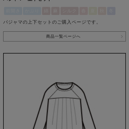
前開き
かぶり
綿
麻
シルク
春
夏
秋
冬
パジャマの上下セットのご購入ページです。
商品一覧ページへ