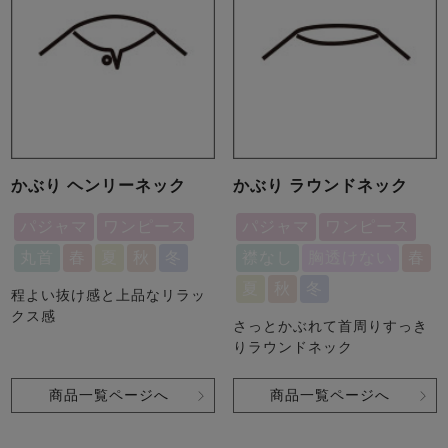
かぶり ヘンリーネック
かぶり ラウンドネック
パジャマ
ワンピース
パジャマ
ワンピース
丸首
春
夏
秋
冬
襟なし
胸透けない
春
夏
秋
冬
程よい抜け感と上品なリラッ
クス感
さっとかぶれて首周りすっき
りラウンドネック
商品一覧ページへ
商品一覧ページへ