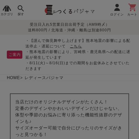
カテゴリ
探す
ログイン
カート
受注日入れ5営業日目出荷予定（AM9時〆）
季節で
生地で
目的別で
デザインで
はじめて
送料800円 / 北海道・沖縄・離島は別途800円
さがす
さがす
さがす
さがす
の方へ
レディースパジャマ
・【謹んで御見舞申し上げます】熊本地震の影響による配
送停止・遅延について
こちら
・熊本地震の影響により、宮崎県・鹿児島県への配送に遅
ご案内
延が発生しています
・8/11(火)～8/16(日)までの期間をお盆休みとさせていた
敏感肌用
入院・介護
つくるパジャマとは
胸が目立たない
夏パジャマ特集
迷ったら、まずはこの
だきます
パジャマ
パジャマ
パジャマ！
綿100%
リネン・麻
シルク/絹
長袖
半袖
七分袖
HOME
レディースパジャマ
すべてのレデ
ィース
パジャマ
当店だけのオリジナルデザインがたくさん！
定番のデザインやかわいいデザインだけじゃない、
マタニティ
ペアで
お支払い・送料・配送
返品・交換について
眠れる作務衣特集
よくあるご質問
体型や季節のお悩みに寄り添った機能性抜群のデザ
前開き
かぶり
ワンピース
パジャマ
そろえたい
について
インも♪
オーガニック素材
ガーゼ
サテン織り
サイズオーダー可能で自分にぴったりのサイズがき
春
夏
秋
冬
っと見つかる！