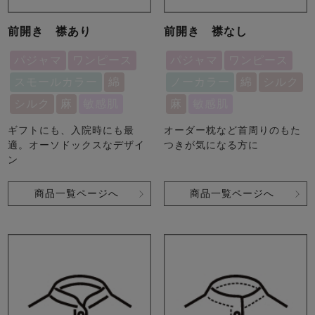
前開き 襟あり
前開き 襟なし
パジャマ
ワンピース
パジャマ
ワンピース
スモールカラー
綿
ノーカラー
綿
シルク
シルク
麻
敏感肌
麻
敏感肌
ギフトにも、入院時にも最
オーダー枕など首周りのもた
適。オーソドックスなデザイ
つきが気になる方に
ン
商品一覧ページへ
商品一覧ページへ