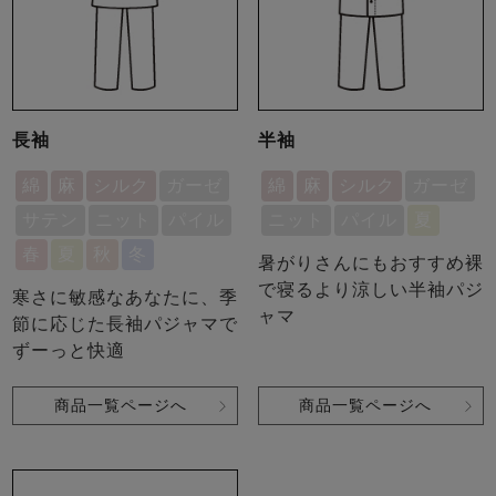
長袖
半袖
綿
麻
シルク
ガーゼ
綿
麻
シルク
ガーゼ
サテン
ニット
パイル
ニット
パイル
夏
春
夏
秋
冬
暑がりさんにもおすすめ裸
で寝るより涼しい半袖パジ
寒さに敏感なあなたに、季
ャマ
節に応じた長袖パジャマで
ずーっと快適
商品一覧ページへ
商品一覧ページへ