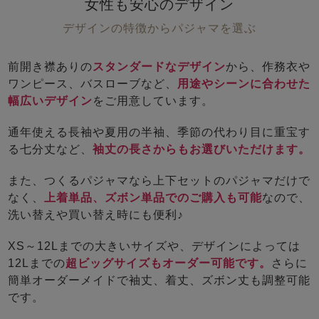
女性も安心のデザイン
デザインの特徴からパジャマを選ぶ
前開き襟ありの
スタンダードなデザイン
から、作務衣や
ワンピース、バスローブなど、
用途やシーンに合わせた
幅広いデザイン
をご用意しています。
通年使える長袖や夏用の半袖、季節の代わり目に重宝す
る七分丈など、
袖丈の長さからもお選びいただけます。
また、つくるパジャマなら上下セットのパジャマだけで
なく、
上着単品、ズボン単品でのご購入も可能
なので、
洗い替えや買い替え時にも便利♪
XS～12Lまでの大きいサイズや、デザインによっては
12Lまでの
超ビッグサイズもオーダー可能です。
さらに
簡単オーダーメイドで袖丈、着丈、ズボン丈も調整可能
です。