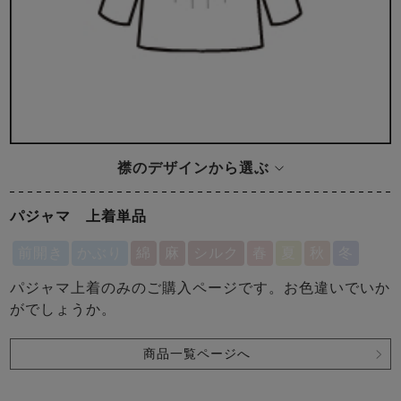
襟のデザインから選ぶ
パジャマ 上着単品
前開き
かぶり
綿
麻
シルク
春
夏
秋
冬
パジャマ上着のみのご購入ページです。お色違いでいか
がでしょうか。
商品一覧ページへ