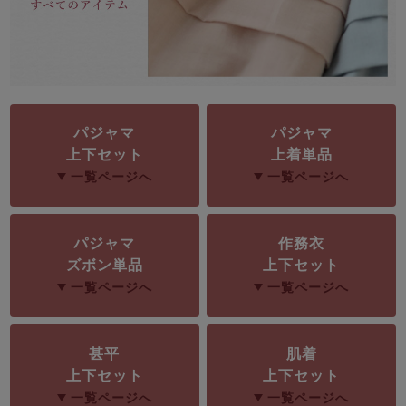
前開き
かぶり
スリーパー
目的別でさがす一覧はこちら
売れ筋ランキング
新着商品
- Item Ranking -
- New Arrival -
上着単品
作務衣
羽織・バスロ
すべての生地一覧はこちら
春
夏
秋
冬
パジャマ
パジャマ
ーブ
上下セット
上着単品
ボーイズパジャマ
一覧ページへ
一覧ページへ
ズボン単品
パジャマ
作務衣
ズボン単品
上下セット
一覧ページへ
一覧ページへ
甚平
肌着
ガールズ長袖
ガールズ半袖
ワンピース
上下セット
上下セット
春
夏
秋
冬
すべてのキッ
一覧ページへ
一覧ページへ