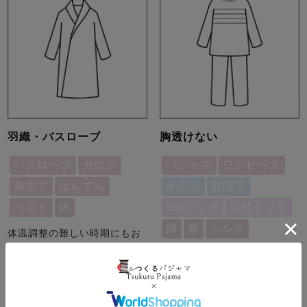
羽織・バスローブ
胸透けない
バスローブ
ガウン
パジャマ
ワンピース
肩当て
はんてん
かぶり
前開き
ベスト
綿
3段タック
切替タック
綿
麻
シルク
体温調整の難しい時期にもお
すすめ、使い勝手の良さが魅
胸元の透け感や体型を目立た
力
せない、当店オリジナルデザ
イン