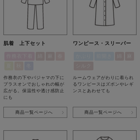
肌着 上下セット
ワンピース・スリーパー
作務衣下着
綿
麻
春
かぶり
前開き
綿
麻
夏
秋
冬
シルク
作務衣の下やパジャマの下に
ルームウェアがわりに着られ
プラスオンでおしゃれの幅が
るワンピースはズボンやレギ
広がる。保温性や透け感防止
ンスとあわせても
にも
商品一覧ページへ
商品一覧ページへ