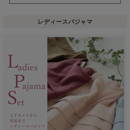
メンズパジャマ
上着単品
作務衣
胸がすけない
羽織・バスロ
体型別におすすめパジ
年齢別におすすめパジ
ルームウェア
会社概要
お買い物ガイド
安心の日本製
レディースパジャマ
ーブ
ャマ
ャマ
サッカー/ちぢみ 楊
ニット/ストレッチ
起毛/フランネル
柳
ズボン単品
SDGsの取り組み
インナーウェア
生活雑貨
カタログギフト
春
夏
秋
冬
柄物
長袖
半袖
七分袖
ガールズパジャマ
すべてのメン
ズ
売れ筋ランキング
新着商品
パジャマ
- Item Ranking -
- New Arrival -