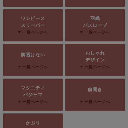
ズ
パジャマ
ワンピース
羽織
ガールズ前開
ガールズかぶ
ボーイズ長袖
スリーパー
バスローブ
き
り
一覧ページへ
一覧ページへ
売れ筋ランキング
新着商品
おしゃれ
胸透けない
- Item Ranking -
- New Arrival -
デザイン
ボーイズ半袖
ボーイズ前開
ボーイズかぶ
一覧ページへ
一覧ページへ
き
り
すべての季節のパジャマ一覧はこちら
マタニティ
前開き
パジャマ
一覧ページへ
一覧ページへ
ガールズ
上着
ガールズ
ズボ
ボーイズ
上着
ボーイズ
ズボ
単品
ン単品
単品
ン単品
かぶり