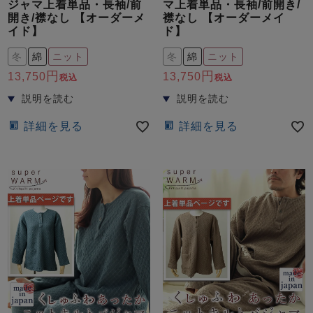
ジャマ上着単品・長袖/前
マ上着単品・長袖/前開き/
開き/襟なし 【オーダーメ
襟なし 【オーダーメイ
イド】
ド】
冬
綿
ニット
冬
綿
ニット
13,750
13,750
税込
税込
詳細を見る
詳細を見る