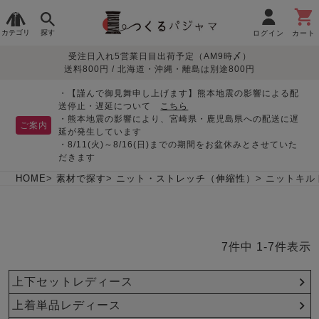
カテゴリ
探す
ログイン
カート
受注日入れ5営業日目出荷予定（AM9時〆）
季節で
生地で
目的別で
デザインで
はじめて
送料800円 / 北海道・沖縄・離島は別途800円
さがす
さがす
さがす
さがす
の方へ
レディースパジャマ
・【謹んで御見舞申し上げます】熊本地震の影響による配
送停止・遅延について
こちら
・熊本地震の影響により、宮崎県・鹿児島県への配送に遅
ご案内
延が発生しています
・8/11(火)～8/16(日)までの期間をお盆休みとさせていた
敏感肌用
入院・介護
つくるパジャマとは
胸が目立たない
夏パジャマ特集
迷ったら、まずはこの
だきます
パジャマ
パジャマ
パジャマ！
綿100%
リネン・麻
シルク/絹
長袖
半袖
七分袖
HOME
素材で探す
ニット・ストレッチ（伸縮性）
ニットキル
すべてのレデ
ィース
パジャマ
7
件中
1
-
7
件表示
マタニティ
ペアで
お支払い・送料・配送
返品・交換について
眠れる作務衣特集
よくあるご質問
前開き
かぶり
ワンピース
パジャマ
そろえたい
について
上下セットレディース
オーガニック素材
ガーゼ
サテン織り
春
夏
秋
冬
上着単品レディース