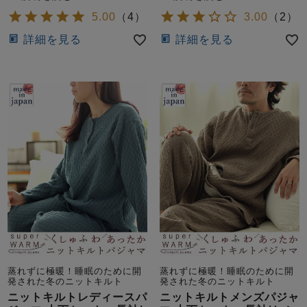
ズ
パジャマ
5.00
（
4
）
3.00
（
2
）
詳細を見る
詳細を見る
ガールズ前開
ガールズかぶ
ボーイズ長袖
き
り
売れ筋ランキング
新着商品
- Item Ranking -
- New Arrival -
ボーイズ半袖
ボーイズ前開
ボーイズかぶ
き
り
すべての季節のパジャマ一覧はこちら
蒸れずに極暖！睡眠のために開
蒸れずに極暖！睡眠のために開
ガールズ
上着
ガールズ
ズボ
ボーイズ
上着
ボーイズ
ズボ
発された冬のニットキルト
発された冬のニットキルト
単品
ン単品
単品
ン単品
ニットキルトレディースパ
ニットキルトメンズパジャ