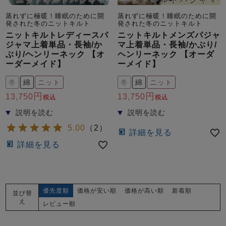
蒸れずに極暖！睡眠のために開
蒸れずに極暖！睡眠のために開
発された冬のニットキルト
発された冬のニットキルト
ニットキルトレディースパ
ニットキルトメンズパジャ
ジャマ上着単品・長袖/か
マ上着単品・長袖/かぶり/
ぶり/ヘンリーネック 【オ
ヘンリーネック 【オーダ
ーダーメイド】
ーメイド】
冬
綿
ニット
冬
綿
ニット
13,750
13,750
税込
税込
5.00
（
2
）
詳細を見る
詳細を見る
優先度順
価格が安い順
価格が高い順
新着順
並び替
え
レビュー順