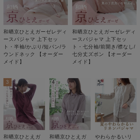
和晒京ひとえガーゼレディ
和晒京ひとえガーゼレディ
ースパジャマ 上下セッ
ースパジャマ 上下セッ
ト・半袖/かぶり/短パン/ラ
ト・七分袖/前開き/襟なし/
ウンドネック 【オーダー
七分丈ズボン 【オーダー
メイド】
メイド】
3
4
5
和晒京ひとえガ
和晒京ひとえガ
やわらかるいリ