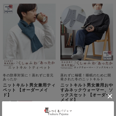
冬の防寒対策に！蒸れずに首元
蒸れずに極暖！睡眠のために開
あったか
発された冬のニットキルト
ニットキルト男女兼用ティ
ニットキルト男女兼用おや
ペット 【オーダーメイ
すみネックウォーマー、ソ
ド】
ックスセット 【オーダー
メイド】
冬
綿
ニット
冬
綿
ニット
5,390
税込