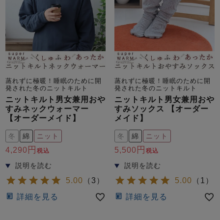
蒸れずに極暖！睡眠のために開
蒸れずに極暖！睡眠のために開
発された冬のニットキルト
発された冬のニットキルト
ニットキルト男女兼用おや
ニットキルト男女兼用おや
すみネックウォーマー
すみソックス 【オーダー
【オーダーメイド】
メイド】
冬
綿
ニット
冬
綿
ニット
4,290
5,500
税込
税込
5.00
（
3
）
5.00
（
1
）
詳細を見る
詳細を見る