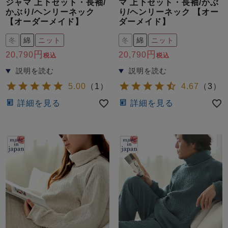
ジャマ 上下セット・長袖/
マ 上下セット・長袖/かぶ
かぶり/ヘンリーネック
り/ヘンリーネック 【オー
【オーダーメイド】
ダーメイド】
冬
綿
ニット
冬
綿
ニット
20,790
20,790
税込
税込
5.00
（
1
）
4.67
（
3
）
売れ筋ランキング
新着商品
- Item Ranking -
- New Arrival -
詳細を見る
詳細を見る
すべてのデザインのパジャマ一覧はこちら