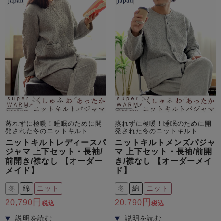
前開き
かぶり
スリーパー
目的別でさがす一覧はこちら
売れ筋ランキング
新着商品
- Item Ranking -
- New Arrival -
上着単品
作務衣
羽織・バスロ
すべての生地一覧はこちら
春
夏
秋
冬
ーブ
ボーイズパジャマ
ズボン単品
蒸れずに極暖！睡眠のために開
蒸れずに極暖！睡眠のために開
発された冬のニットキルト
発された冬のニットキルト
ニットキルトレディースパ
ニットキルトメンズパジャ
ジャマ 上下セット・長袖/
マ 上下セット・長袖/前開
前開き/襟なし 【オーダー
き/襟なし 【オーダーメイ
メイド】
ド】
冬
綿
ニット
冬
綿
ニット
ガールズ長袖
ガールズ半袖
ワンピース
20,790
20,790
税込
税込
春
夏
秋
冬
すべてのキッ