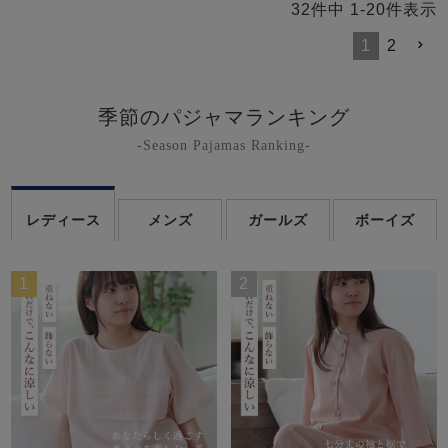
32
件中
1
-
20
件表示
1
2
季節のパジャマランキング
-Season Pajamas Ranking-
レディース
メンズ
ガールズ
ボーイズ
1
2