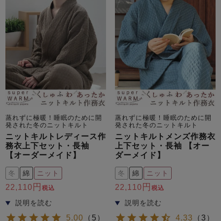
蒸れずに極暖！睡眠のために開
蒸れずに極暖！睡眠のために開
発された冬のニットキルト
発された冬のニットキルト
ニットキルトレディース作
ニットキルトメンズ作務衣
務衣上下セット・長袖
上下セット・長袖 【オー
【オーダーメイド】
ダーメイド】
冬
綿
ニット
冬
綿
ニット
22,110
22,110
税込
税込
5.00
（
5
）
4.33
（
3
）