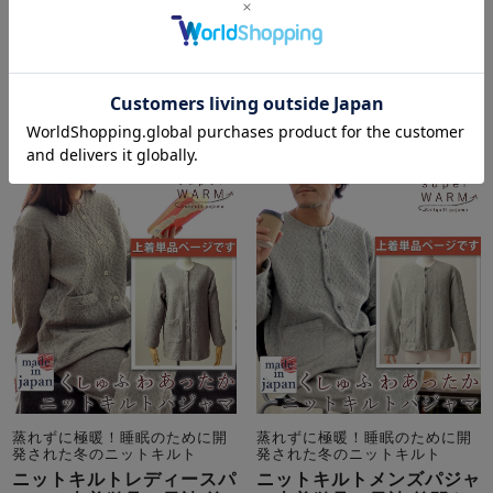
8,910
税込
3.00
（
1
）
4.50
（
2
）
詳細を見る
詳細を見る
蒸れずに極暖！睡眠のために開
蒸れずに極暖！睡眠のために開
発された冬のニットキルト
発された冬のニットキルト
ニットキルトレディースパ
ニットキルトメンズパジャ