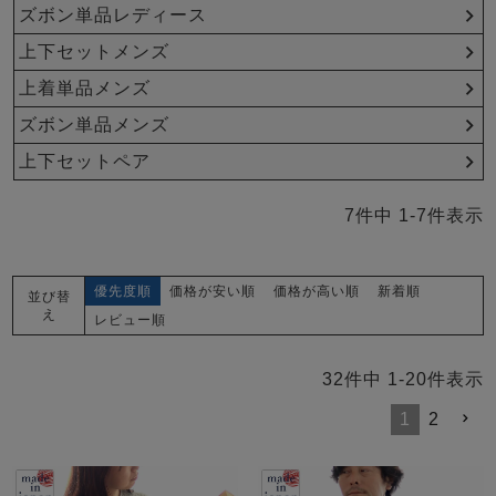
メンズパジャマ
ズボン単品レディース
上着単品
上下セットメンズ
作務衣
胸がすけない
羽織・バスロ
体型別におすすめパジ
年齢別におすすめパジ
ルームウェア
会社概要
お買い物ガイド
安心の日本製
ーブ
ャマ
ャマ
上着単品メンズ
ズボン単品メンズ
サッカー/ちぢみ 楊
ニット/ストレッチ
起毛/フランネル
柳
上下セットペア
ズボン単品
SDGsの取り組み
7
件中
1
-
7
件表示
インナーウェア
生活雑貨
カタログギフト
優先度順
価格が安い順
価格が高い順
新着順
並び替
え
レビュー順
春
夏
秋
冬
柄物
長袖
半袖
七分袖
ガールズパジャマ
32
件中
1
-
20
件表示
すべてのメン
1
2
ズ
売れ筋ランキング
新着商品
パジャマ
- Item Ranking -
- New Arrival -