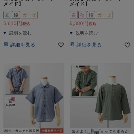
メイド】
メイド】
夏
綿
ガーゼ
春
秋
綿
ガーゼ
5,610
6,380
税込
税込
詳細を見る
詳細を見る