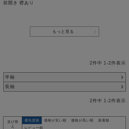
前開き 襟あり
もっと見る
2
件中
1
-
2
件表示
半袖
長袖
2
件中
1
-
2
件表示
優先度順
価格が安い順
価格が高い順
新着順
並び替
え
レビュー順