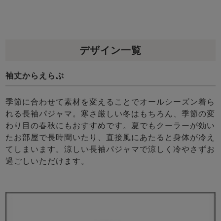
デザイン一覧
袖丈からえらぶ
売れ筋ランキング
新着商品
- Item Ranking -
- New Arrival -
季節に合わせて素材を変えることでオールシーズン着ら
れる長袖パジャマ。寒さ厳しい冬はもちろん、季節の変
わり目の春秋にもおすすめです。夏でもクーラーが効い
すべてのデザインのパジャマ一覧はこちら
たお部屋で長時間いたり、直接風にあたると身体が冷え
てしまいます。涼しい長袖パジャマで涼しく冷やさずお
過ごしいただけます。