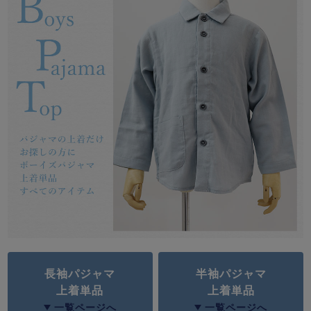
メンズパジャマ
上着単品
作務衣
胸がすけない
羽織・バスロ
体型別におすすめパジ
年齢別におすすめパジ
ルームウェア
会社概要
お買い物ガイド
安心の日本製
ーブ
ャマ
ャマ
サッカー/ちぢみ 楊
ニット/ストレッチ
起毛/フランネル
柳
ズボン単品
SDGsの取り組み
インナーウェア
生活雑貨
カタログギフト
春
夏
秋
冬
柄物
長袖
半袖
七分袖
ガールズパジャマ
すべてのメン
ズ
売れ筋ランキング
新着商品
長袖パジャマ
半袖パジャマ
パジャマ
- Item Ranking -
- New Arrival -
上着単品
上着単品
一覧ページへ
一覧ページへ