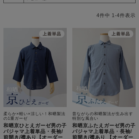
4
件中
1
-
4
件表示
柔らか×軽い×涼しい！和晒製法
昔ながらの和晒製法が生み出す
の1重ガーゼ
特別な風合い
和晒京ひとえガーゼ男の子
和晒京ふたえガーゼ男の子
パジャマ上着単品・長袖/
パジャマ上着単品・長袖/
前開き/襟あり【オーダー
前開き/襟あり 【オーダー