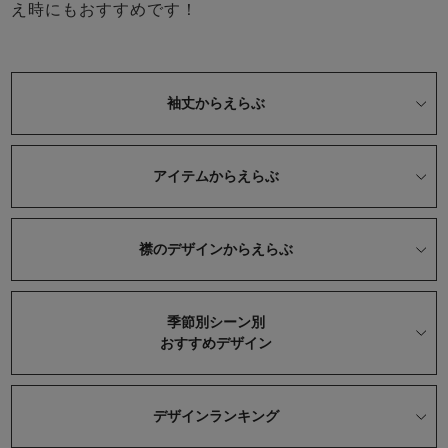
ズ
え時にもおすすめです！
パジャマ
ガールズ前開
ガールズかぶ
ボーイズ長袖
き
り
袖丈からえらぶ
アイテムからえらぶ
売れ筋ランキング
新着商品
- Item Ranking -
- New Arrival -
ボーイズ半袖
ボーイズ前開
ボーイズかぶ
き
り
襟のデザインからえらぶ
すべての季節のパジャマ一覧はこちら
季節別シーン別
おすすめデザイン
ガールズ
上着
ガールズ
ズボ
ボーイズ
上着
ボーイズ
ズボ
単品
ン単品
単品
ン単品
デザインランキング