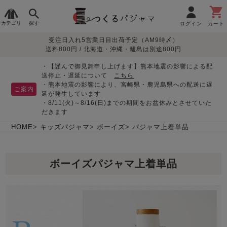
カテゴリ
探す
ログイン
カート
受注日入れ5営業日目出荷予定（AM9時〆）
季節で
生地で
目的別で
デザインで
はじめて
送料800円 / 北海道・沖縄・離島は別途800円
さがす
さがす
さがす
さがす
の方へ
レディースパジャマ
・【謹んで御見舞申し上げます】熊本地震の影響による配
送停止・遅延について
こちら
・熊本地震の影響により、宮崎県・鹿児島県への配送に遅
ご案内
延が発生しています
・8/11(火)～8/16(日)までの期間をお盆休みとさせていた
敏感肌用
入院・介護
つくるパジャマとは
胸が目立たない
夏パジャマ特集
迷ったら、まずはこの
だきます
パジャマ
パジャマ
パジャマ！
綿100%
リネン・麻
シルク/絹
長袖
半袖
七分袖
HOME
キッズパジャマ
ボーイズ
パジャマ上着単品
すべてのレデ
ィース
ボーイズパジャマ上着単品
パジャマ
マタニティ
ペアで
お支払い・送料・配送
返品・交換について
眠れる作務衣特集
よくあるご質問
前開き
かぶり
ワンピース
パジャマ
そろえたい
について
オーガニック素材
ガーゼ
サテン織り
春
夏
秋
冬