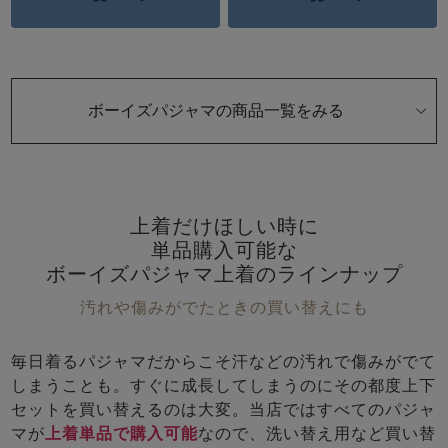
前開き
かぶり
スリーパー
目的別でさがす一覧はこちら
売れ筋ランキング
新着商品
- Item Ranking -
- New Arrival -
上着単品
ボーイズパジャマの商品一覧をみる
作務衣
羽織・バスロ
すべての生地一覧はこちら
春
夏
秋
冬
ーブ
ボーイズパジャマ
上着だけほしい時に
ズボン単品
単品購入可能な
ボーイズパジャマ上着のラインナップ
汚れや傷みがでたときの買い替えにも
毎日着るパジャマだからこそ汗などの汚れで傷みがでて
しまうことも。すぐに成長してしまうのにその都度上下
ガールズ長袖
ガールズ半袖
ワンピース
セットを買い替えるのは大変。当店ではすべてのパジャ
春
夏
秋
冬
すべてのキッ
マが
上着単品で購入可能
なので、洗い替え用など買い替