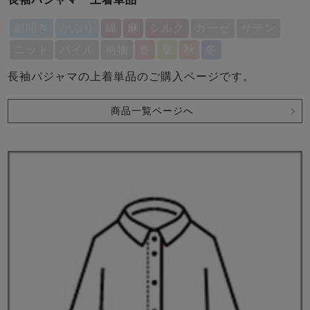
前開き
かぶり
綿
麻
シルク
ガーゼ
サテン
ニット
パイル
柄物
春
夏
秋
冬
長袖パジャマの上着単品のご購入ページです。
商品一覧ページへ