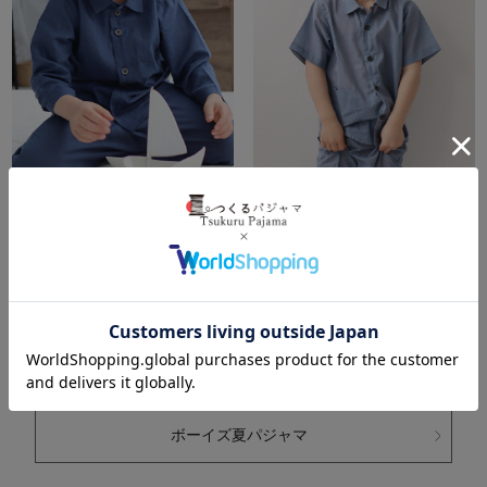
夏のかるふわガーゼ男の子
80オーガニック超長綿1重
パジャマ上着単品・長袖/
ガーゼ男の子パジャマ上着
前開き/襟あり
単品・長袖/前開き/襟あり
涼しく軽くてお肌に優しい夏
柔らかいのにサラサラの肌触
用1重ガーゼパジャマ
り、新感覚1重ガーゼパジャマ
商品詳細はこちら
商品詳細はこちら
ボーイズ夏パジャマ