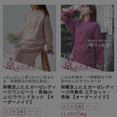
ふわふわした柔らかさに包まれ
これが作務衣！？和晒製法で特
る 和晒製法の特別な風合い
別やわらかダブルガーゼ
和晒京ふたえガーゼレディ
和晒京ふたえガーゼレディ
ースワンピース・長袖/か
ース作務衣 上下セット・
ぶり/ラウンドネック 【オ
長袖 【オーダーメイド】
ーダーメイド】
春
秋
綿
ガーゼ
春
秋
綿
ガーゼ
11,660
税込