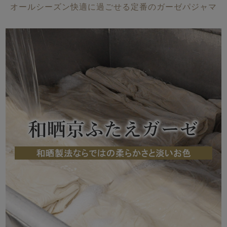
メンズパジャマ
オールシーズン快適に過ごせる定番のガーゼパジャマ
上着単品
作務衣
胸がすけない
羽織・バスロ
体型別におすすめパジ
年齢別におすすめパジ
ルームウェア
会社概要
お買い物ガイド
安心の日本製
ーブ
ャマ
ャマ
サッカー/ちぢみ 楊
ニット/ストレッチ
起毛/フランネル
柳
ズボン単品
SDGsの取り組み
インナーウェア
生活雑貨
カタログギフト
春
夏
秋
冬
柄物
長袖
半袖
七分袖
ガールズパジャマ
すべてのメン
ズ
売れ筋ランキング
新着商品
パジャマ
- Item Ranking -
- New Arrival -