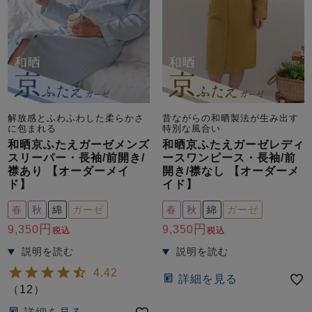
解放感とふわふわした柔らかさ
昔ながらの和晒製法が生み出す
に包まれる
特別な風合い
和晒京ふたえガーゼメンズ
和晒京ふたえガーゼレディ
スリーパー・長袖/前開き/
ースワンピース・長袖/前
襟あり 【オーダーメイ
開き/襟なし 【オーダーメ
ド】
イド】
春
秋
綿
ガーゼ
春
秋
綿
ガーゼ
9,350
9,350
税込
税込
4.42
詳細を見る
（
12
）