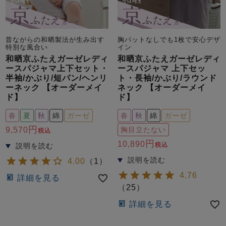
昔ながらの和晒製法が生み出す
胸パットなしでも1枚で安心デザ
特別な風合い
イン
和晒京ふたえガーゼレディ
和晒京ふたえガーゼレディ
ースパジャマ上下セット・
ースパジャマ 上下セッ
半袖/かぶり/短パン/ヘンリ
ト・長袖/かぶり/ラウンド
ーネック 【オーダーメイ
ネック 【オーダーメイ
ド】
ド】
春
夏
秋
綿
ガーゼ
春
秋
綿
ガーゼ
9,570
胸目立たない
税込
10,890
税込
4.00
（
1
）
4.76
詳細を見る
（
25
）
詳細を見る