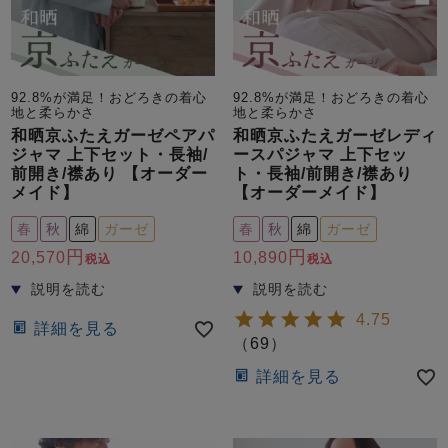
92.8%が満足！おどろきの着心
92.8%が満足！おどろきの着心
地と柔らかさ
地と柔らかさ
和晒京ふたえガーゼペアパ
和晒京ふたえガーゼレディ
ジャマ 上下セット・長袖/
ースパジャマ 上下セッ
前開き/襟あり 【オーダー
ト・長袖/前開き/襟あり
メイド】
【オーダーメイド】
春
秋
綿
ガーゼ
春
秋
綿
ガーゼ
20,570
10,890
税込
税込
4.75
詳細を見る
（
69
）
詳細を見る