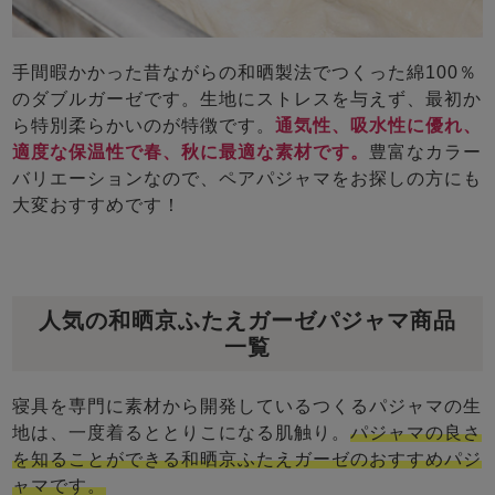
前開き
かぶり
スリーパー
目的別でさがす一覧はこちら
売れ筋ランキング
新着商品
手間暇かかった昔ながらの和晒製法でつくった綿100％
- Item Ranking -
- New Arrival -
のダブルガーゼです。生地にストレスを与えず、最初か
上着単品
ら特別柔らかいのが特徴です。
通気性、吸水性に優れ、
作務衣
羽織・バスロ
すべての生地一覧はこちら
春
夏
秋
冬
適度な保温性で春、秋に最適な素材です。
豊富なカラー
ーブ
バリエーションなので、ペアパジャマをお探しの方にも
ボーイズパジャマ
大変おすすめです！
ズボン単品
人気の和晒京ふたえガーゼパジャマ商品
一覧
寝具を専門に素材から開発しているつくるパジャマの生
地は、一度着るととりこになる肌触り。
パジャマの良さ
ガールズ長袖
ガールズ半袖
ワンピース
を知ることができる和晒京ふたえガーゼのおすすめパジ
春
夏
秋
冬
すべてのキッ
ャマです。