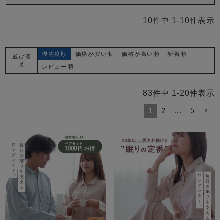
10
件中
1
-
10
件表示
優先度順
価格が安い順
価格が高い順
新着順
並び替
え
レビュー順
83
件中
1
-
20
件表示
1
2
…
5