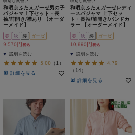
特別な風合い
特別な風合い
和晒京ふたえガーゼ男の子
和晒京ふたえガーゼレディ
パジャマ上下セット・長
ースパジャマ 上下セッ
袖/前開き/襟あり 【オーダ
ト・長袖/前開き/バンドカ
ーメイド】
ラー 【オーダーメイド】
春
秋
綿
ガーゼ
春
秋
綿
ガーゼ
9,570
10,890
税込
税込
5.00
（
1
）
4.79
（
14
）
詳細を見る
詳細を見る