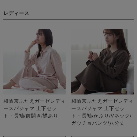
ズ
パジャマ
レディース
ガールズ前開
ガールズかぶ
ボーイズ長袖
き
り
売れ筋ランキング
新着商品
- Item Ranking -
- New Arrival -
ボーイズ半袖
ボーイズ前開
ボーイズかぶ
き
り
すべての季節のパジャマ一覧はこちら
和晒京ふたえガーゼレディ
和晒京ふたえガーゼレディ
ースパジャマ 上下セッ
ースパジャマ 上下セッ
ト・長袖/前開き/襟あり
ト・長袖/かぶり/Vネック/
ガールズ
上着
ガールズ
ズボ
ボーイズ
上着
ボーイズ
ズボ
ガウチョパンツ/八分丈
単品
ン単品
単品
ン単品