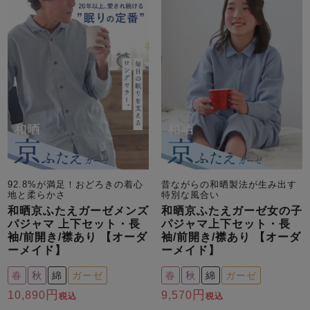
92.8%が満足！おどろきの着心
昔ながらの和晒製法が生み出す
地と柔らかさ
特別な風合い
和晒京ふたえガーゼメンズ
和晒京ふたえガーゼ女の子
パジャマ 上下セット・長
パジャマ上下セット・長
袖/前開き/襟あり 【オーダ
袖/前開き/襟あり 【オーダ
ーメイド】
ーメイド】
春
秋
綿
ガーゼ
春
秋
綿
ガーゼ
10,890
9,570
税込
税込