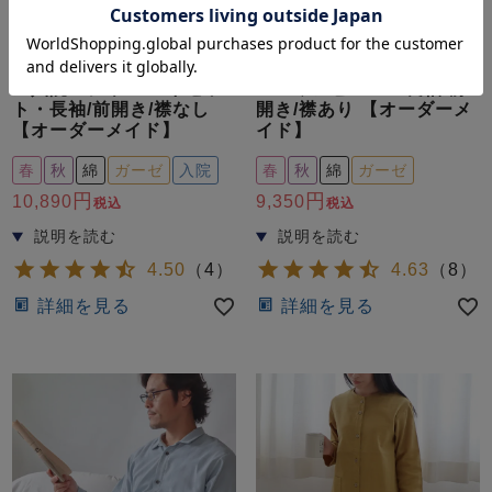
やさしいガーゼが入院生活をサ
ふわふわした柔らかさに包まれ
ポート
る 和晒製法の特別な風合い
和晒京ふたえガーゼのメン
和晒京ふたえガーゼレディ
ズ入院パジャマ 上下セッ
ースワンピース・長袖/前
ト・長袖/前開き/襟なし
開き/襟あり 【オーダーメ
【オーダーメイド】
イド】
春
秋
綿
ガーゼ
入院
春
秋
綿
ガーゼ
10,890
9,350
税込
税込
4.50
（
4
）
4.63
（
8
）
詳細を見る
詳細を見る