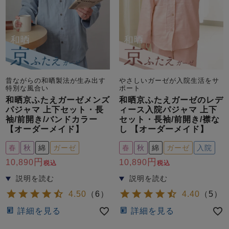
昔ながらの和晒製法が生み出す
やさしいガーゼが入院生活をサ
特別な風合い
ポート
和晒京ふたえガーゼメンズ
和晒京ふたえガーゼのレデ
パジャマ 上下セット・長
ィース入院パジャマ 上下
袖/前開き/バンドカラー
セット・長袖/前開き/襟な
【オーダーメイド】
し 【オーダーメイド】
春
秋
綿
ガーゼ
春
秋
綿
ガーゼ
入院
10,890
10,890
税込
税込
4.50
（
6
）
4.40
（
5
）
詳細を見る
詳細を見る