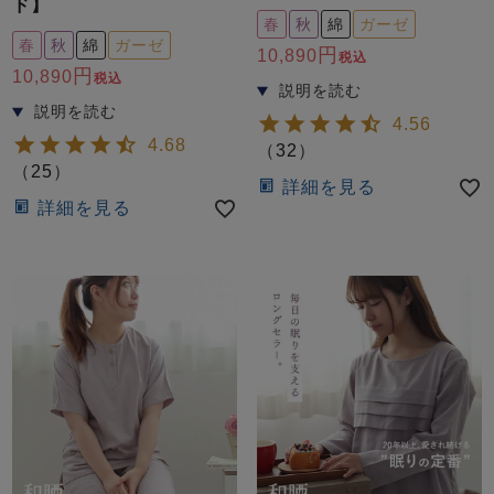
ド】
春
秋
綿
ガーゼ
春
秋
綿
ガーゼ
10,890
税込
10,890
税込
4.56
4.68
（
32
）
（
25
）
詳細を見る
詳細を見る