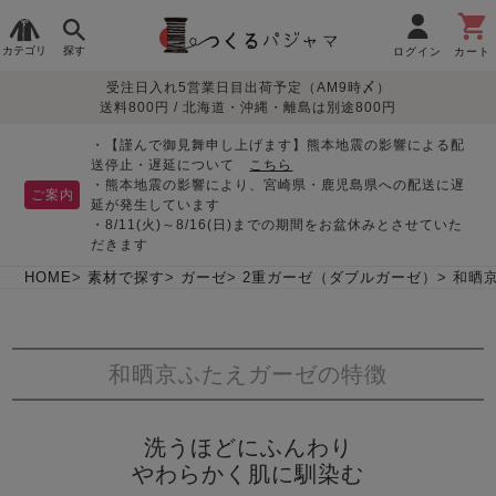
カテゴリ
探す
ログイン
カート
受注日入れ5営業日目出荷予定（AM9時〆）
季節で
生地で
目的別で
デザインで
はじめて
送料800円 / 北海道・沖縄・離島は別途800円
さがす
さがす
さがす
さがす
の方へ
レディースパジャマ
・【謹んで御見舞申し上げます】熊本地震の影響による配
送停止・遅延について
こちら
・熊本地震の影響により、宮崎県・鹿児島県への配送に遅
ご案内
延が発生しています
・8/11(火)～8/16(日)までの期間をお盆休みとさせていた
敏感肌用
入院・介護
つくるパジャマとは
胸が目立たない
夏パジャマ特集
迷ったら、まずはこの
だきます
パジャマ
パジャマ
パジャマ！
綿100%
リネン・麻
シルク/絹
長袖
半袖
七分袖
HOME
素材で探す
ガーゼ
2重ガーゼ（ダブルガーゼ）
和晒
すべてのレデ
ィース
パジャマ
和晒京ふたえガーゼの特徴
マタニティ
ペアで
お支払い・送料・配送
返品・交換について
眠れる作務衣特集
よくあるご質問
前開き
かぶり
ワンピース
パジャマ
そろえたい
について
洗うほどにふんわり
オーガニック素材
ガーゼ
サテン織り
春
夏
秋
冬
やわらかく肌に馴染む