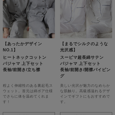
【あったかデザイン
【まるでシルクのような
NO.1】
光沢感】
ヒートネックコットン
スーピマ超長綿サテン
パジャマ 上下セット
パジャマ 上下セット
長袖/前開き/立ち襟
長袖/前開き/開襟パイピン
グ
程よく伸縮性のある裏起毛ス
美しい光沢が魅力のなめらか
ウェット。首元は綿ボア仕様
な肌触り。高級感溢れるデザ
でさらに体を温めてくれま
インでギフトにもおすすめで
す！
す。