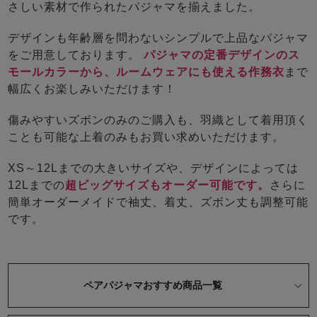
ズ
さしい素材で作られたパジャマを揃えました。
パジャマ
デザインも年齢層を問わないシンプルで上品なパジャマ
をご用意しております。
パジャマの定番デザインのス
ガールズ前開
ガールズかぶ
ボーイズ長袖
き
り
モールカラーから、ルームウェアにも使える作務衣
まで
幅広くお楽しみいただけます！
傷みやすいズボンのみのご購入も、羽織として着用頂く
売れ筋ランキング
新着商品
ことも可能な上着のみもお買い求めいただけます。
- Item Ranking -
- New Arrival -
ボーイズ半袖
ボーイズ前開
ボーイズかぶ
XS～12Lまでの大きいサイズや、デザインによっては
き
り
12Lまでの
超ビッグサイズもオーダー可能です。
さらに
すべての季節のパジャマ一覧はこちら
簡単オーダーメイドで袖丈、着丈、ズボン丈も調整可能
です。
ガールズ
上着
ガールズ
ズボ
ボーイズ
上着
ボーイズ
ズボ
ペアパジャマおすすめ商品一覧
単品
ン単品
単品
ン単品