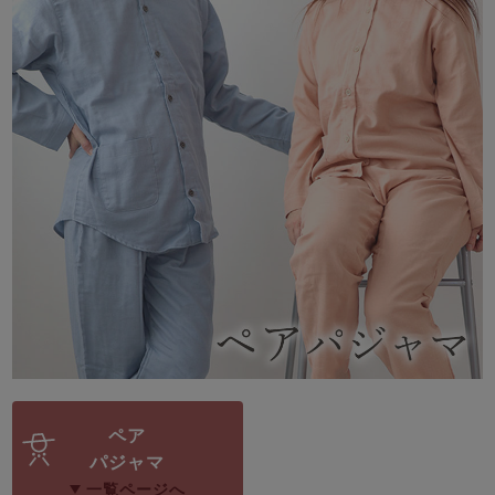
メンズパジャマ
上着単品
作務衣
胸がすけない
羽織・バスロ
体型別におすすめパジ
年齢別におすすめパジ
ルームウェア
会社概要
お買い物ガイド
安心の日本製
ーブ
ャマ
ャマ
サッカー/ちぢみ 楊
ニット/ストレッチ
起毛/フランネル
柳
ズボン単品
SDGsの取り組み
インナーウェア
生活雑貨
カタログギフト
春
夏
秋
冬
柄物
長袖
半袖
七分袖
ガールズパジャマ
すべてのメン
ズ
売れ筋ランキング
新着商品
ペア
パジャマ
- Item Ranking -
- New Arrival -
パジャマ
一覧ページへ