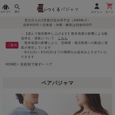
カテゴリ
探す
ログイン
カート
受注日入れ5営業日目出荷予定（AM9時〆）
季節で
生地で
目的別で
デザインで
はじめて
送料800円 / 北海道・沖縄・離島は別途800円
さがす
さがす
さがす
さがす
の方へ
レディースパジャマ
・【謹んで御見舞申し上げます】熊本地震の影響による配
送停止・遅延について
こちら
・熊本地震の影響により、宮崎県・鹿児島県への配送に遅
ご案内
延が発生しています
・8/11(火)～8/16(日)までの期間をお盆休みとさせていた
敏感肌用
入院・介護
つくるパジャマとは
胸が目立たない
夏パジャマ特集
迷ったら、まずはこの
だきます
パジャマ
パジャマ
パジャマ！
綿100%
リネン・麻
シルク/絹
長袖
半袖
七分袖
HOME
目的別で探す
ペア
すべてのレデ
ィース
ペアパジャマ
パジャマ
マタニティ
ペアで
お支払い・送料・配送
返品・交換について
眠れる作務衣特集
よくあるご質問
前開き
かぶり
ワンピース
パジャマ
そろえたい
について
オーガニック素材
ガーゼ
サテン織り
春
夏
秋
冬