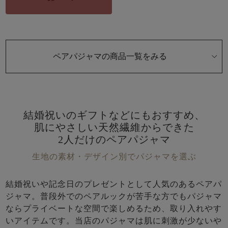
前開き
かぶり
スリーパー
目的別でさがす一覧はこちら
売れ筋ランキング
新着商品
- Item Ranking -
- New Arrival -
上着単品
ペアパジャマの商品一覧をみる
作務衣
羽織・バスロ
すべての生地一覧はこちら
春
夏
秋
冬
ーブ
ボーイズパジャマ
結婚祝いのギフトなどにもおすすめ、
ズボン単品
肌にやさしい天然繊維からできた
2人だけのペアパジャマ
生地の素材・デザイン別でパジャマを選ぶ
結婚祝いや記念日のプレゼントとして人気のあるペアパ
ジャマ。普段外でのペアルックが苦手な方でもパジャマ
ガールズ長袖
ガールズ半袖
ワンピース
ならプライベートな空間で楽しめるため、取り入れやす
春
夏
秋
冬
すべてのキッ
いアイテムです。当店のパジャマは肌に刺激が少ないや