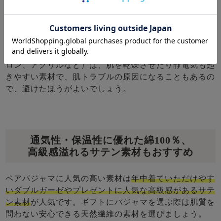
天然繊維で快適な睡眠を
当店ではどんな方にも安心して着ていただけるよう素材
にこだわっております。化学繊維（ポリエステル、ナイ
ロン、アクリルなど）は、肌を乾燥させたり静電気も起
きやすい素材で、肌トラブルの原因になることもあるの
で、避けたほうがよいでしょう。
通気性・保温性に優れた綿100％、
高級感溢れるサテン素材もおすすめ
ペアパジャマに人気の高い素材は
年中着ていただけやす
いダブルガーゼやプレゼントに人気な高級感があるサテ
ン素材
が人気です。ギフトにパジャマを選ぶ際は肌質を
問わない安心できる天然繊維の素材を選びましょう。