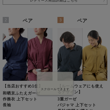
レディース商品詳細はこちら
2
3
ペア
ペア
【当店おすすめ1位】
【ルームウェアにも使え
スクロールできます
るデザイン】
和晒京ふたえガーゼ
作務衣 上下セット
3重ガーゼ
長袖
パジャマ 上下セット