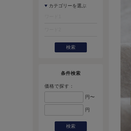
検索
条件検索
価格で探す：
円〜
円
検索