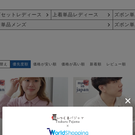
下セットレディース
上着単品レディース
ズボン単
着単品メンズ
ズボン単
替え
優先度順
価格が安い順
価格が高い順
新着順
レビュー順