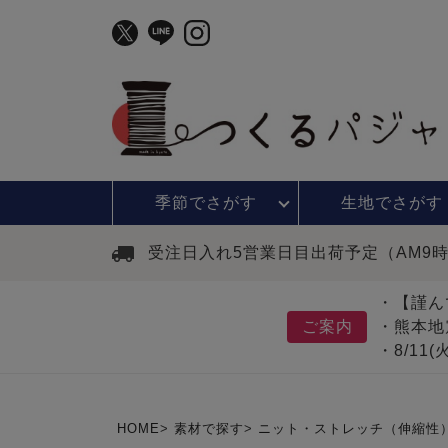
季節で
さがす
生地で
さがす
受注日入れ5営業日目出荷予定（AM9
・【謹ん
ご案内
・熊本地
・8/11
HOME
素材で探す
ニット・ストレッチ（伸縮性