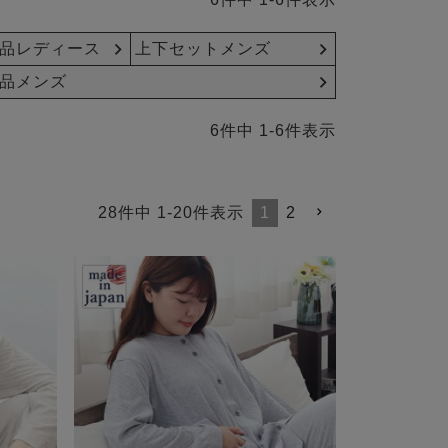
品レディース
上下セットメンズ
品メンズ
6
件中
1
-
6
件表示
28
件中
1
-
20
件表示
1
2