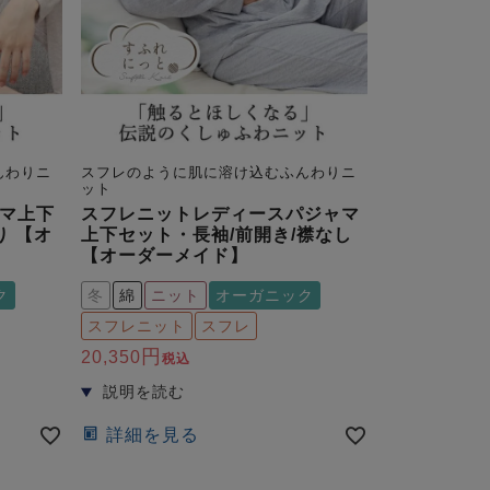
んわりニ
スフレのように肌に溶け込むふんわりニ
ット
マ上下
スフレニットレディースパジャマ
り 【オ
上下セット・長袖/前開き/襟なし
【オーダーメイド】
ク
冬
綿
ニット
オーガニック
スフレニット
スフレ
20,350
税込
詳細を見る