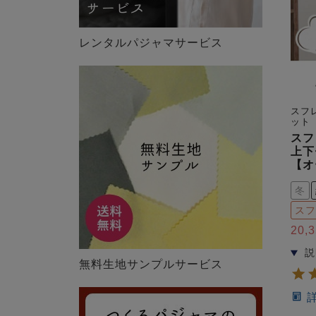
レンタルパジャマサービス
スフ
ット
スフ
上下
【オ
冬
スフ
20,
無料生地サンプルサービス