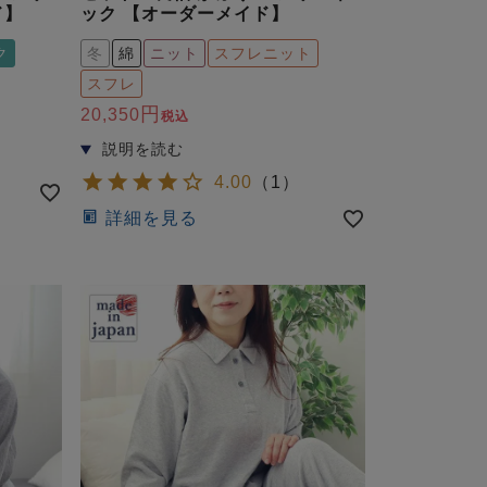
ド】
ック 【オーダーメイド】
ク
冬
綿
ニット
スフレニット
スフレ
20,350
税込
4.00
（
1
）
詳細を見る