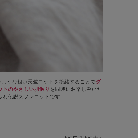
のような粗い天竺ニットを接結することで
ダ
ットのやさしい肌触り
を同時にお楽しみいた
ふわ伝説スフレニットです。
6
件中
1
-
6
件表示