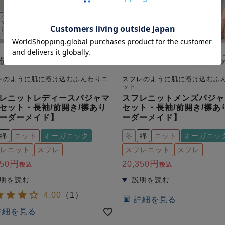
レのように肌に溶け込むふんわりニ
スフレのように肌に溶け込むふ
ット
レニットレディースパジャマ
スフレニットメンズパジャ
セット・長袖/前開き/襟あり
セット・長袖/前開き/襟あ
ーダーメイド】
ーダーメイド】
綿
ニット
オーガニック
冬
綿
ニット
オーガニッ
レニット
スフレ
スフレニット
スフレ
350
20,350
税込
税込
4.00
（
1
）
詳細を見る
詳細を見る