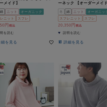
ーメイド】
ーネック 【オーダーメイ
綿
ニット
オーガニック
冬
綿
ニット
オーガニッ
レニット
スフレ
スフレニット
スフレ
350
20,350
税込
税込
詳細を見る
詳細を見る