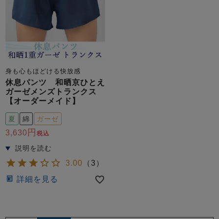
身も心もほどける快放感
休息パンツ 和晒京ひとえ
ガーゼメンズトランクス
【オーダーメイド】
夏
綿
ガーゼ
3,630
税込
3.00
（
3
）
詳細を見る