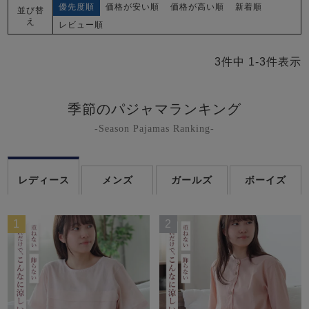
優先度順
価格が安い順
価格が高い順
新着順
並び替
え
レビュー順
3
件中
1
-
3
件表示
季節のパジャマランキング
-Season Pajamas Ranking-
レディース
メンズ
ガールズ
ボーイズ
1
2