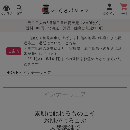
カテゴリ
探す
ログイン
カート
受注日入れ5営業日目出荷予定（AM9時〆）
季節で
生地で
目的別で
デザインで
はじめて
送料800円 / 北海道・沖縄・離島は別途800円
さがす
さがす
さがす
さがす
の方へ
レディースパジャマ
・【謹んで御見舞申し上げます】熊本地震の影響による配
送停止・遅延について
こちら
・熊本地震の影響により、宮崎県・鹿児島県への配送に遅
ご案内
延が発生しています
・8/11(火)～8/16(日)までの期間をお盆休みとさせていた
敏感肌用
入院・介護
つくるパジャマとは
胸が目立たない
夏パジャマ特集
迷ったら、まずはこの
だきます
パジャマ
パジャマ
パジャマ！
綿100%
リネン・麻
シルク/絹
長袖
半袖
七分袖
HOME
インナーウェア
すべてのレデ
ィース
インナーウェア
パジャマ
マタニティ
ペアで
お支払い・送料・配送
返品・交換について
眠れる作務衣特集
よくあるご質問
前開き
かぶり
ワンピース
パジャマ
そろえたい
について
素肌に触れるものこそ
オーガニック素材
ガーゼ
サテン織り
お肌がよろこぶ
春
夏
秋
冬
天然繊維で