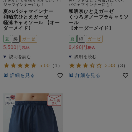
汗をかいても張り付かない、パ
胸パットなしでも透けにくい、
ジャマインナーにも！
パジャマインナーにも！
夏のパジャマインナー
和晒京ひとえガーゼ
和晒京ひとえガーゼ
くつろぎノーブラキャミソ
軽涼キャミソール 【オー
ール
ダーメイド】
【オーダーメイド】
夏
綿
ガーゼ
夏
綿
ガーゼ
5,500
6,490
税込
税込
売れ筋ランキング
新着商品
- Item Ranking -
- New Arrival -
5.00
（
1
）
3.33
（
3
）
詳細を見る
詳細を見る
すべてのデザインのパジャマ一覧はこちら