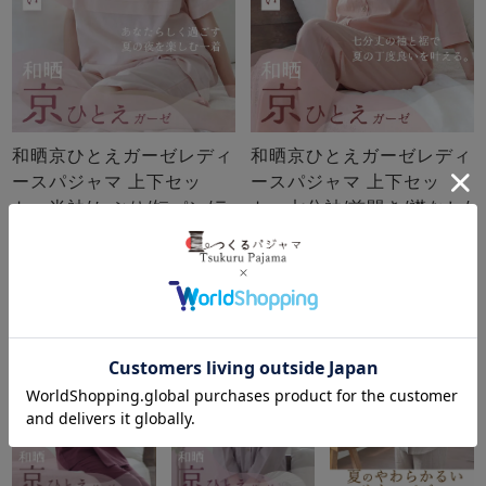
和晒京ひとえガーゼレディ
和晒京ひとえガーゼレディ
ースパジャマ 上下セッ
ースパジャマ 上下セッ
ト・半袖/かぶり/短パン/ラ
ト・七分袖/前開き/襟なし/
ウンドネック 【オーダー
七分丈ズボン 【オーダー
メイド】
メイド】
3
4
5