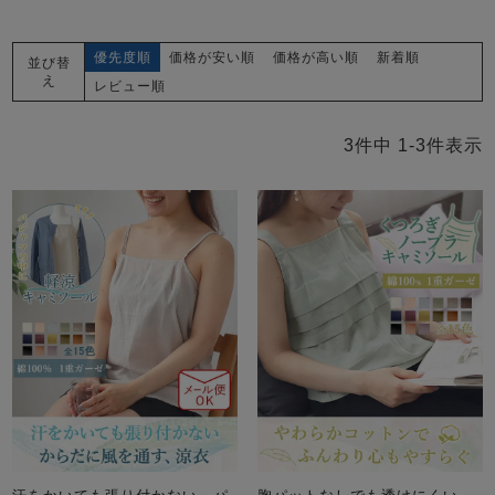
ズ
パジャマ
優先度順
価格が安い順
価格が高い順
新着順
並び替
え
レビュー順
ガールズ前開
ガールズかぶ
ボーイズ長袖
き
り
3
件中
1
-
3
件表示
売れ筋ランキング
新着商品
- Item Ranking -
- New Arrival -
ボーイズ半袖
ボーイズ前開
ボーイズかぶ
き
り
すべての季節のパジャマ一覧はこちら
ガールズ
上着
ガールズ
ズボ
ボーイズ
上着
ボーイズ
ズボ
単品
ン単品
単品
ン単品