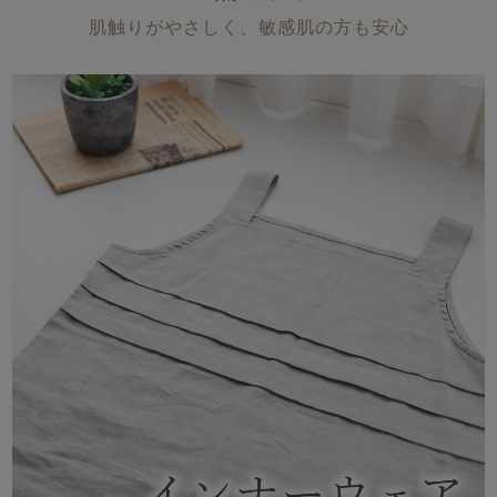
メンズパジャマ
肌触りがやさしく、敏感肌の方も安心
上着単品
作務衣
胸がすけない
羽織・バスロ
体型別におすすめパジ
年齢別におすすめパジ
ルームウェア
会社概要
お買い物ガイド
安心の日本製
ーブ
ャマ
ャマ
サッカー/ちぢみ 楊
ニット/ストレッチ
起毛/フランネル
柳
ズボン単品
SDGsの取り組み
インナーウェア
生活雑貨
カタログギフト
春
夏
秋
冬
柄物
長袖
半袖
七分袖
ガールズパジャマ
すべてのメン
ズ
売れ筋ランキング
新着商品
パジャマ
- Item Ranking -
- New Arrival -