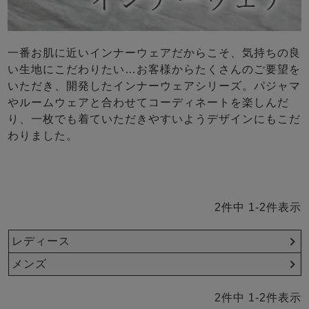
前開き
かぶり
スリーパー
目的別でさがす一覧はこちら
売れ筋ランキング
新着商品
- Item Ranking -
- New Arrival -
一番お肌に近いインナーウェアだからこそ、気持ちの良
い生地にこだわりたい…お客様からたくさんのご要望を
上着単品
いただき、開発したインナーウェアシリーズ。パジャマ
作務衣
羽織・バスロ
すべての生地一覧はこちら
春
夏
秋
冬
やルームウェアと合わせてコーディネートを楽しんだ
ーブ
り、一枚でも着ていただきやすいようデザインにもこだ
ボーイズパジャマ
わりました。
ズボン単品
2
件中
1
-
2
件表示
レディース
メンズ
ガールズ長袖
ガールズ半袖
ワンピース
春
夏
秋
冬
2
件中
1
-
2
件表示
すべてのキッ