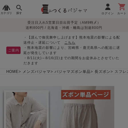
カテゴリ
探す
ログイン
カート
受注日入れ5営業日目出荷予定（AM9時〆）
季節で
生地で
目的別で
デザインで
はじめて
送料800円 / 北海道・沖縄・離島は別途800円
さがす
さがす
さがす
さがす
の方へ
レディースパジャマ
・【謹んで御見舞申し上げます】熊本地震の影響による配
送停止・遅延について
こちら
・熊本地震の影響により、宮崎県・鹿児島県への配送に遅
ご案内
延が発生しています
・8/11(火)～8/16(日)までの期間をお盆休みとさせていた
敏感肌用
入院・介護
つくるパジャマとは
胸が目立たない
夏パジャマ特集
迷ったら、まずはこの
だきます
パジャマ
パジャマ
パジャマ！
綿100%
リネン・麻
シルク/絹
長袖
半袖
七分袖
HOME
メンズパジャマ
パジャマズボン単品
長ズボン
スフレ
すべてのレデ
ィース
パジャマ
マタニティ
ペアで
お支払い・送料・配送
返品・交換について
眠れる作務衣特集
よくあるご質問
前開き
かぶり
ワンピース
パジャマ
そろえたい
について
オーガニック素材
ガーゼ
サテン織り
春
夏
秋
冬