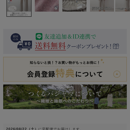
前開き
かぶり
スリーパー
目的別でさがす一覧はこちら
売れ筋ランキング
新着商品
- Item Ranking -
- New Arrival -
上着単品
作務衣
羽織・バスロ
すべての生地一覧はこちら
春
夏
秋
冬
ーブ
ボーイズパジャマ
ズボン単品
ガールズ長袖
ガールズ半袖
ワンピース
春
夏
秋
冬
すべてのキッ
2026/08/22（土）
に
宅配便
でお届けします。