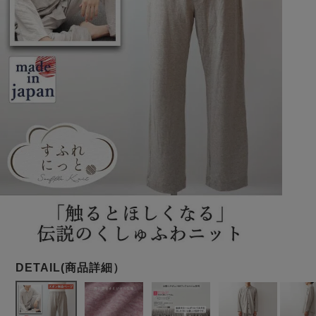
メンズパジャマ
上着単品
作務衣
胸がすけない
羽織・バスロ
体型別におすすめパジ
年齢別におすすめパジ
ルームウェア
会社概要
お買い物ガイド
安心の日本製
ーブ
ャマ
ャマ
サッカー/ちぢみ 楊
ニット/ストレッチ
起毛/フランネル
柳
ズボン単品
SDGsの取り組み
インナーウェア
生活雑貨
カタログギフト
春
夏
秋
冬
柄物
長袖
半袖
七分袖
ガールズパジャマ
すべてのメン
ズ
売れ筋ランキング
新着商品
パジャマ
- Item Ranking -
- New Arrival -