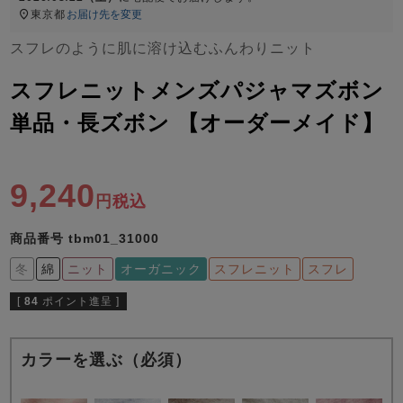
ズ
東京都
お届け先を変更
パジャマ
スフレのように肌に溶け込むふんわりニット
ガールズ前開
ガールズかぶ
ボーイズ長袖
スフレニットメンズパジャマズボン
き
り
単品・長ズボン 【オーダーメイド】
売れ筋ランキング
新着商品
- Item Ranking -
- New Arrival -
9,240
税込
ボーイズ半袖
ボーイズ前開
ボーイズかぶ
き
り
商品番号
tbm01_31000
すべての季節のパジャマ一覧はこちら
冬
綿
ニット
オーガニック
スフレニット
スフレ
[
84
ポイント進呈 ]
カラーを選ぶ（必須）
ガールズ
上着
ガールズ
ズボ
ボーイズ
上着
ボーイズ
ズボ
単品
ン単品
単品
ン単品