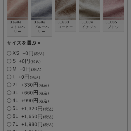
31001
31002
31003
31004
31005
ストロベ
ブルーベ
コーヒー
イチジク
ブドウ
リー
リー
サイズを選ぶ
売れ筋ランキング
新着商品
(
XS
+
0
税込
- Item Ranking -
- New Arrival -
必
S
+
0
税込
須
M
+
0
税込
)
すべてのデザインのパジャマ一覧はこちら
L
+
0
税込
2L
+
330
税込
3L
+
660
税込
4L
+
990
税込
5L
+
1,320
税込
6L
+
1,650
税込
7L
+
1,980
税込