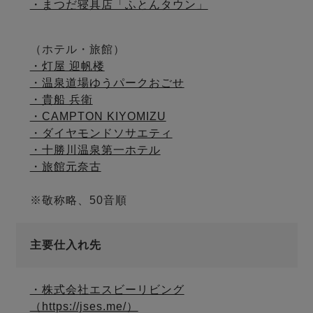
・まつだ寝具店「ふとんタウン」
（ホテル・旅館）
・灯屋 迎帆楼
・温泉道場ゆうパークおごせ
・貴船 兵衛
・CAMPTON KIYOMIZU
・ダイヤモンドソサエティ
・十勝川温泉第一ホテル
・旅館元奈古
※敬称略、50音順
主要仕入れ先
・株式会社エスビーリビング
（https://jses.me/）