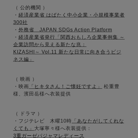
（ 公的機関 ）
・
経済産業省 はばたく中小企業・小規模事業者
300社
・
外務省 JAPAN SDGs Action Platform
・
経済産業省発行「関西おもしろ企業事例集 ～
企業訪問から見える新たな兆：
KIZASHI～ Vol.11 新たな日常に向き合うビジ
ネス編」
（ 映画 ）
・映画
「ヒキタさん！ご懐妊ですよ」
松重豊
様、濱田岳様へ衣装提供
（ ドラマ ）
・フジテレビ 木曜10時
「あなたがしてくれな
くても」
大塚寧々様へ衣装提供：
3重ガーゼパジャマレディース