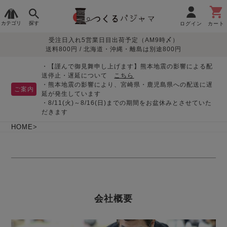
カテゴリ
探す
ログイン
カート
受注日入れ5営業日目出荷予定（AM9時〆）
季節で
生地で
目的別で
デザインで
はじめて
送料800円 / 北海道・沖縄・離島は別途800円
さがす
さがす
さがす
さがす
の方へ
レディースパジャマ
・【謹んで御見舞申し上げます】熊本地震の影響による配
送停止・遅延について
こちら
・熊本地震の影響により、宮崎県・鹿児島県への配送に遅
ご案内
延が発生しています
・8/11(火)～8/16(日)までの期間をお盆休みとさせていた
敏感肌用
入院・介護
つくるパジャマとは
胸が目立たない
夏パジャマ特集
迷ったら、まずはこの
だきます
パジャマ
パジャマ
パジャマ！
綿100%
リネン・麻
シルク/絹
長袖
半袖
七分袖
HOME
すべてのレデ
ィース
パジャマ
マタニティ
ペアで
お支払い・送料・配送
返品・交換について
眠れる作務衣特集
よくあるご質問
前開き
かぶり
ワンピース
パジャマ
そろえたい
について
会社概要
オーガニック素材
ガーゼ
サテン織り
春
夏
秋
冬