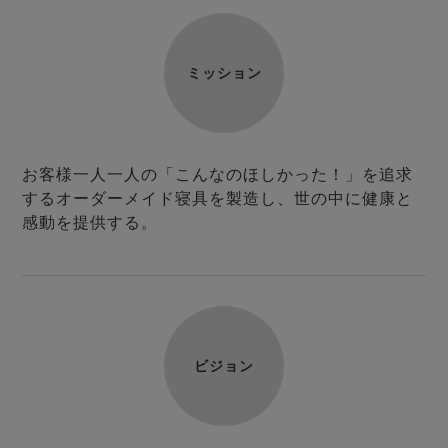
ズ
パジャマ
ミッション
ガールズ前開
ガールズかぶ
ボーイズ長袖
き
り
お客様一人一人の「こんなのほしかった！」を追求
売れ筋ランキング
新着商品
- Item Ranking -
- New Arrival -
するオーダーメイド寝具を製造し、世の中に健康と
感動を提供する。
ボーイズ半袖
ボーイズ前開
ボーイズかぶ
き
り
すべての季節のパジャマ一覧はこちら
ビジョン
ガールズ
上着
ガールズ
ズボ
ボーイズ
上着
ボーイズ
ズボ
単品
ン単品
単品
ン単品