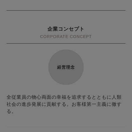
前開き
かぶり
スリーパー
目的別でさがす一覧はこちら
売れ筋ランキング
新着商品
- Item Ranking -
- New Arrival -
企業コンセプト
上着単品
CORPORATE CONCEPT
作務衣
羽織・バスロ
すべての生地一覧はこちら
春
夏
秋
冬
ーブ
ボーイズパジャマ
経営理念
ズボン単品
全従業員の物心両面の幸福を追求するとともに人類
社会の進歩発展に貢献する。お客様第一主義に徹す
る。
ガールズ長袖
ガールズ半袖
ワンピース
春
夏
秋
冬
すべてのキッ