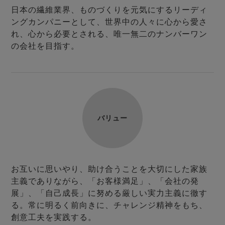
日本の繊維業界、ものづくりを元気にするリーディ
ングカンパニーとして、世界中の人々に心から愛さ
れ、心から必要とされる、唯一無二のナンバーワン
の会社を目指す。
売れ筋ランキング
新着商品
- Item Ranking -
- New Arrival -
バリュー
すべてのデザインのパジャマ一覧はこちら
お互いに思いやり、助け合うことを大切にした家族
主義でありながら、「お客様満足」、「会社の発
展」、「自己成長」に努める厳しい実力主義に徹す
る。常に明るく前向きに、チャレンジ精神をもち、
創意工夫を実践する。