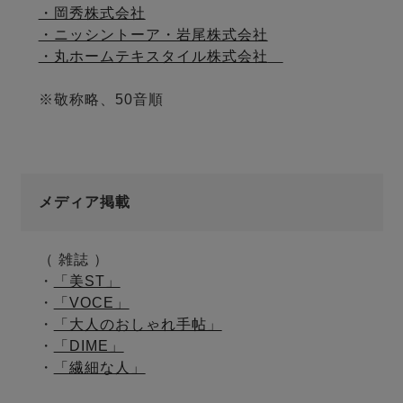
・岡秀株式会社
・ニッシントーア・岩尾株式会社
・丸ホームテキスタイル株式会社
※敬称略、50音順
メディア掲載
（ 雑誌 ）
・
「美ST」
・
「VOCE」
・
「大人のおしゃれ手帖」
・
「DIME」
・
「繊細な人」