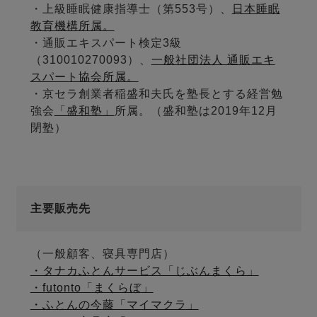
・上級睡眠健康指導士（第553号）、
日本睡眠
教育機構所属。
・通販エキスパート検定3級
（310010270093）、
一般社団法人 通販エキ
スパート協会所属。
・京セラ創業者稲盛和夫氏を塾長とする経営勉
強会
「盛和塾」
所属。（盛和塾は2019年12月
閉塾）
主要販売先
（一般顧客、寝具専門店）
・タナカふとんサービス「じぶんまくら」
・futonto「まくらぼ」
・ふとんの今藤「マイマクラ」