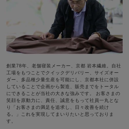
メンズパジャマ
上着単品
作務衣
胸がすけない
羽織・バスロ
体型別におすすめパジ
年齢別におすすめパジ
ルームウェア
会社概要
お買い物ガイド
安心の日本製
ーブ
ャマ
ャマ
サッカー/ちぢみ 楊
ニット/ストレッチ
起毛/フランネル
柳
ズボン単品
SDGsの取り組み
インナーウェア
生活雑貨
カタログギフト
創業78年、老舗寝装メーカー、京都 岩本繊維。自社
工場をもつことでクイックデリバリー、サイズオー
ダー、多品種少量生産を可能にし、京都本社に併設
していることで企画から製造、販売までをトータル
春
夏
秋
冬
柄物
長袖
半袖
七分袖
にできることが当社の大きな強みです。 お客さまの
ガールズパジャマ
笑顔を原動力に、責任、誠意をもって社員一丸とな
すべてのメン
り「お客さまの満足を追求し、日々改善を続け
ズ
売れ筋ランキング
新着商品
る。」これを実現してまいりたいと思っておりま
パジャマ
- Item Ranking -
- New Arrival -
す。