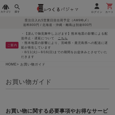
カテゴリ
探す
ログイン
カート
受注日入れ5営業日目出荷予定（AM9時〆）
季節で
生地で
目的別で
デザインで
はじめて
送料800円 / 北海道・沖縄・離島は別途800円
さがす
さがす
さがす
さがす
の方へ
レディースパジャマ
・【謹んで御見舞申し上げます】熊本地震の影響による配
送停止・遅延について
こちら
・熊本地震の影響により、宮崎県・鹿児島県への配送に遅
ご案内
延が発生しています
・8/11(火)～8/16(日)までの期間をお盆休みとさせていた
敏感肌用
入院・介護
つくるパジャマとは
胸が目立たない
夏パジャマ特集
迷ったら、まずはこの
だきます
パジャマ
パジャマ
パジャマ！
綿100%
リネン・麻
シルク/絹
長袖
半袖
七分袖
HOME
お買い物ガイド
すべてのレデ
ィース
お買い物ガイド
パジャマ
マタニティ
ペアで
お支払い・送料・配送
返品・交換について
眠れる作務衣特集
よくあるご質問
前開き
かぶり
ワンピース
パジャマ
そろえたい
について
オーガニック素材
ガーゼ
サテン織り
春
夏
秋
冬
お買い物に関する必要事項やお得なサービ