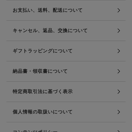
前開き
かぶり
スリーパー
目的別でさがす一覧はこちら
お支払い、送料、配送について
売れ筋ランキング
新着商品
- Item Ranking -
- New Arrival -
キャンセル、返品、交換について
上着単品
作務衣
羽織・バスロ
すべての生地一覧はこちら
春
夏
秋
冬
ーブ
ギフトラッピングについて
ボーイズパジャマ
納品書・領収書について
ズボン単品
特定商取引法に基づく表示
個人情報の取扱いについて
ガールズ長袖
ガールズ半袖
ワンピース
春
夏
秋
冬
すべてのキッ