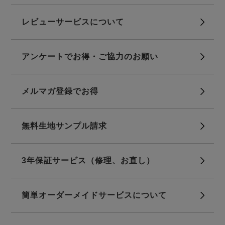
レビューサービスについて
アンケートでお得・ご協力のお願い
売れ筋ランキング
新着商品
メルマガ登録でお得
- Item Ranking -
- New Arrival -
無料生地サンプル請求
すべてのデザインのパジャマ一覧はこちら
3年保証サービス（修理、お直し）
簡単オーダーメイドサービスについて