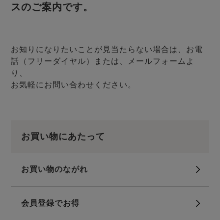
メンズパジャマ
スのご案内です。
上着単品
作務衣
胸がすけない
羽織・バスロ
体型別におすすめパジ
年齢別におすすめパジ
ルームウェア
会社概要
お買い物ガイド
安心の日本製
ーブ
ャマ
ャマ
お知りになりたいことが見当たらない場合は、お電
サッカー/ちぢみ 楊
ニット/ストレッチ
起毛/フランネル
話（フリーダイヤル）または、メールフォームよ
柳
り、
ズボン単品
お気軽にお問い合わせください。
SDGsの取り組み
インナーウェア
生活雑貨
カタログギフト
お買い物にあたって
春
夏
秋
冬
柄物
長袖
半袖
七分袖
ガールズパジャマ
お買い物のながれ
すべてのメン
ズ
売れ筋ランキング
新着商品
パジャマ
- Item Ranking -
- New Arrival -
会員登録でお得