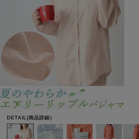
メンズパジャマ
上着単品
作務衣
胸がすけない
羽織・バスロ
体型別におすすめパジ
年齢別におすすめパジ
ルームウェア
会社概要
お買い物ガイド
安心の日本製
ーブ
ャマ
ャマ
サッカー/ちぢみ 楊
ニット/ストレッチ
起毛/フランネル
柳
ズボン単品
SDGsの取り組み
インナーウェア
生活雑貨
カタログギフト
春
夏
秋
冬
柄物
長袖
半袖
七分袖
ガールズパジャマ
すべてのメン
ズ
売れ筋ランキング
新着商品
パジャマ
- Item Ranking -
- New Arrival -