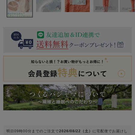
前開き
かぶり
スリーパー
目的別でさがす一覧はこちら
売れ筋ランキング
新着商品
- Item Ranking -
- New Arrival -
上着単品
作務衣
羽織・バスロ
すべての生地一覧はこちら
春
夏
秋
冬
ーブ
ボーイズパジャマ
ズボン単品
ガールズ長袖
ガールズ半袖
ワンピース
春
夏
秋
冬
すべてのキッ
明日
09時00分
までのご注文で
2026/08/22（土）
に
宅配便
でお届けし