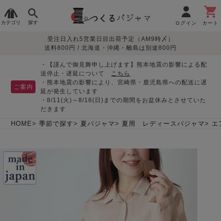
カテゴリ
探す
ログイン
カート
受注日入れ5営業日目出荷予定（AM9時〆）
季節で
生地で
目的別で
デザインで
はじめて
送料800円 / 北海道・沖縄・離島は別途800円
さがす
さがす
さがす
さがす
の方へ
レディースパジャマ
・【謹んで御見舞申し上げます】熊本地震の影響による配
送停止・遅延について
こちら
・熊本地震の影響により、宮崎県・鹿児島県への配送に遅
ご案内
延が発生しています
・8/11(火)～8/16(日)までの期間をお盆休みとさせていた
敏感肌用
入院・介護
つくるパジャマとは
胸が目立たない
夏パジャマ特集
迷ったら、まずはこの
だきます
パジャマ
パジャマ
パジャマ！
綿100%
リネン・麻
シルク/絹
長袖
半袖
七分袖
HOME
季節で探す
夏パジャマ
夏用 レディースパジャマ
エ
すべてのレデ
ィース
パジャマ
マタニティ
ペアで
お支払い・送料・配送
返品・交換について
眠れる作務衣特集
よくあるご質問
前開き
かぶり
ワンピース
パジャマ
そろえたい
について
オーガニック素材
ガーゼ
サテン織り
春
夏
秋
冬