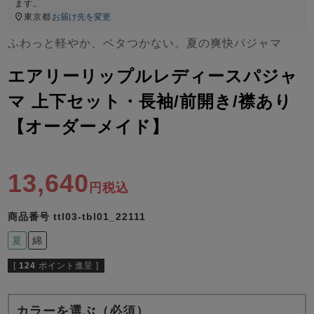
ズ
ます。
パジャマ
東京都
お届け先を変更
ふわっと軽やか、ベタつかない。夏の爽快パジャマ
ガールズ前開
ガールズかぶ
ボーイズ長袖
き
り
エアリーリップルレディースパジャ
マ 上下セット・長袖/前開き/襟あり
【オーダーメイド】
売れ筋ランキング
新着商品
- Item Ranking -
- New Arrival -
ボーイズ半袖
ボーイズ前開
ボーイズかぶ
き
り
13,640
すべての季節のパジャマ一覧はこちら
税込
商品番号
ttl03-tbl01_22111
夏
綿
[
124
ポイント進呈 ]
ガールズ
上着
ガールズ
ズボ
ボーイズ
上着
ボーイズ
ズボ
単品
ン単品
単品
ン単品
カラーを選ぶ（必須）