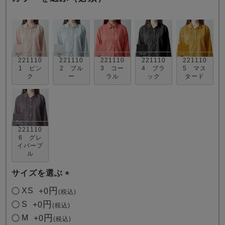
221110
221110
221110
221110
221110
1 ピン
2 ブル
3 コー
4 ブラ
5 マス
ク
ー
ラル
ック
タード
売れ筋ランキング
新着商品
- Item Ranking -
- New Arrival -
すべてのデザインのパジャマ一覧はこちら
221110
6 グレ
イパープ
ル
サイズを選ぶ
(
XS
+
0
税込
必
S
+
0
税込
須
M
+
0
税込
)