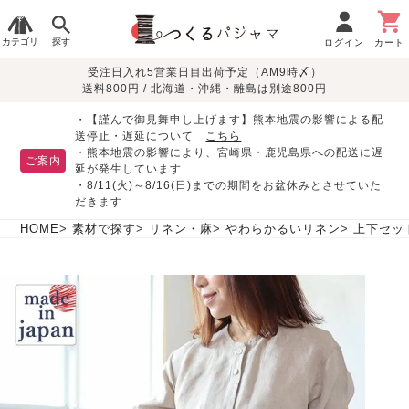
カテゴリ
探す
ログイン
カート
受注日入れ5営業日目出荷予定（AM9時〆）
季節で
生地で
目的別で
デザインで
はじめて
送料800円 / 北海道・沖縄・離島は別途800円
さがす
さがす
さがす
さがす
の方へ
レディースパジャマ
・【謹んで御見舞申し上げます】熊本地震の影響による配
送停止・遅延について
こちら
・熊本地震の影響により、宮崎県・鹿児島県への配送に遅
ご案内
延が発生しています
・8/11(火)～8/16(日)までの期間をお盆休みとさせていた
敏感肌用
入院・介護
つくるパジャマとは
胸が目立たない
夏パジャマ特集
迷ったら、まずはこの
だきます
パジャマ
パジャマ
パジャマ！
綿100%
リネン・麻
シルク/絹
長袖
半袖
七分袖
HOME
素材で探す
リネン・麻
やわらかるいリネン
上下セッ
すべてのレデ
ィース
パジャマ
マタニティ
ペアで
お支払い・送料・配送
返品・交換について
眠れる作務衣特集
よくあるご質問
前開き
かぶり
ワンピース
パジャマ
そろえたい
について
オーガニック素材
ガーゼ
サテン織り
春
夏
秋
冬