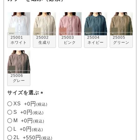
25001
25002
25003
25004
25005
ホワイト
生成り
ピンク
ネイビー
グリーン
売れ筋ランキング
新着商品
- Item Ranking -
- New Arrival -
25006
すべてのデザインのパジャマ一覧はこちら
グレー
サイズを選ぶ
(
XS
+
0
税込
必
S
+
0
税込
須
M
+
0
税込
)
L
+
0
税込
2L
+
550
税込