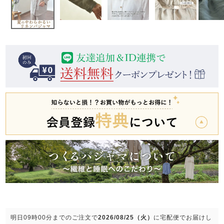
前開き
かぶり
スリーパー
目的別でさがす一覧はこちら
売れ筋ランキング
新着商品
- Item Ranking -
- New Arrival -
上着単品
作務衣
羽織・バスロ
すべての生地一覧はこちら
春
夏
秋
冬
ーブ
ボーイズパジャマ
ズボン単品
ガールズ長袖
ガールズ半袖
ワンピース
春
夏
秋
冬
すべてのキッ
明日
09時00分
までのご注文で
2026/08/25（火）
に
宅配便
でお届けし