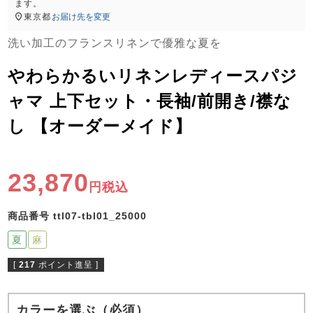
ズ
ます。
パジャマ
東京都
お届け先を変更
洗い加工のフランスリネンで優雅な夏を
ガールズ前開
ガールズかぶ
ボーイズ長袖
き
り
やわらかるいリネンレディースパジ
ャマ 上下セット・長袖/前開き/襟な
し 【オーダーメイド】
売れ筋ランキング
新着商品
- Item Ranking -
- New Arrival -
ボーイズ半袖
ボーイズ前開
ボーイズかぶ
き
り
23,870
すべての季節のパジャマ一覧はこちら
税込
商品番号
ttl07-tbl01_25000
夏
麻
[
217
ポイント進呈 ]
ガールズ
上着
ガールズ
ズボ
ボーイズ
上着
ボーイズ
ズボ
単品
ン単品
単品
ン単品
カラーを選ぶ（必須）