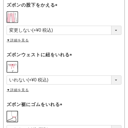
ズボンの股下をかえる
(
必
須
)
▼詳細を見る
ズボンウェストに紐をいれる
(
必
須
)
▼詳細を見る
ズボン裾にゴムをいれる
(
必
須