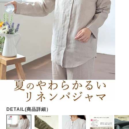
メンズパジャマ
上着単品
作務衣
胸がすけない
羽織・バスロ
体型別におすすめパジ
年齢別におすすめパジ
ルームウェア
会社概要
お買い物ガイド
安心の日本製
ーブ
ャマ
ャマ
サッカー/ちぢみ 楊
ニット/ストレッチ
起毛/フランネル
柳
ズボン単品
SDGsの取り組み
インナーウェア
生活雑貨
カタログギフト
春
夏
秋
冬
柄物
長袖
半袖
七分袖
ガールズパジャマ
すべてのメン
ズ
売れ筋ランキング
新着商品
パジャマ
- Item Ranking -
- New Arrival -