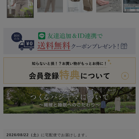
前開き
かぶり
スリーパー
目的別でさがす一覧はこちら
売れ筋ランキング
新着商品
- Item Ranking -
- New Arrival -
上着単品
作務衣
羽織・バスロ
すべての生地一覧はこちら
春
夏
秋
冬
ーブ
ボーイズパジャマ
ズボン単品
ガールズ長袖
ガールズ半袖
ワンピース
春
夏
秋
冬
すべてのキッ
2026/08/22（土）
に
宅配便
でお届けします。