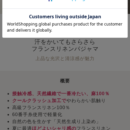
接触冷感×やわらかい×かるい
汗をかいてもさらさら
フランスリネンパジャマ
上品な光沢と清涼感が魅力
概要
接触冷感、天然繊維で一番冷たい、麻100％
クールクラッシュ加工で
やわらかい肌触り
高級フランスリネン100％
60番手糸使用で軽量化
自然の色を生かす「天然生成り上染め」
夏に最適
ほどよいシャリ感の
フランスリネン