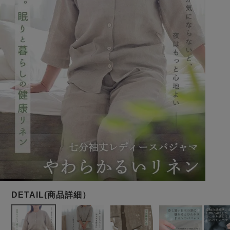
メンズパジャマ
上着単品
作務衣
胸がすけない
羽織・バスロ
体型別におすすめパジ
年齢別におすすめパジ
ルームウェア
会社概要
お買い物ガイド
安心の日本製
ーブ
ャマ
ャマ
サッカー/ちぢみ 楊
ニット/ストレッチ
起毛/フランネル
柳
ズボン単品
SDGsの取り組み
インナーウェア
生活雑貨
カタログギフト
春
夏
秋
冬
柄物
長袖
半袖
七分袖
ガールズパジャマ
すべてのメン
ズ
売れ筋ランキング
新着商品
パジャマ
- Item Ranking -
- New Arrival -