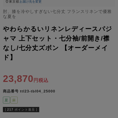
ズ
東京都
お届け先を変更
パジャマ
肘、膝を冷やしすぎない七分丈 フランスリネンで優雅
な夏を
ガールズ前開
ガールズかぶ
ボーイズ長袖
き
り
やわらかるいリネンレディースパジ
ャマ 上下セット・七分袖/前開き/襟
なし/七分丈ズボン 【オーダーメイ
売れ筋ランキング
新着商品
- Item Ranking -
- New Arrival -
ド】
ボーイズ半袖
ボーイズ前開
ボーイズかぶ
き
り
すべての季節のパジャマ一覧はこちら
23,870
税込
商品番号
ttl23-tbl04_25000
夏
麻
ガールズ
上着
ガールズ
ズボ
ボーイズ
上着
ボーイズ
ズボ
単品
ン単品
単品
ン単品
[
217
ポイント進呈 ]