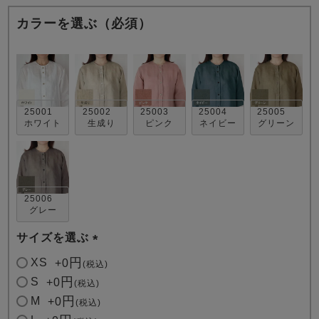
カラーを選ぶ（必須）
25001
25002
25003
25004
25005
売れ筋ランキング
新着商品
ホワイト
生成り
ピンク
ネイビー
グリーン
- Item Ranking -
- New Arrival -
すべてのデザインのパジャマ一覧はこちら
25006
グレー
サイズを選ぶ
(
XS
+
0
税込
必
S
+
0
税込
須
M
+
0
税込
)