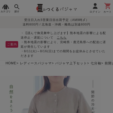
カテゴリ
探す
ログイン
カート
受注日入れ5営業日目出荷予定（AM9時〆）
季節で
生地で
目的別で
デザインで
はじめて
送料800円 / 北海道・沖縄・離島は別途800円
さがす
さがす
さがす
さがす
の方へ
レディースパジャマ
・【謹んで御見舞申し上げます】熊本地震の影響による配
送停止・遅延について
こちら
・熊本地震の影響により、宮崎県・鹿児島県への配送に遅
ご案内
延が発生しています
・8/11(火)～8/16(日)までの期間をお盆休みとさせていた
敏感肌用
入院・介護
つくるパジャマとは
胸が目立たない
夏パジャマ特集
迷ったら、まずはこの
だきます
パジャマ
パジャマ
パジャマ！
綿100%
リネン・麻
シルク/絹
長袖
半袖
七分袖
HOME
レディースパジャマ
パジャマ上下セット
七分袖
前開
すべてのレデ
ィース
パジャマ
マタニティ
ペアで
お支払い・送料・配送
返品・交換について
眠れる作務衣特集
よくあるご質問
前開き
かぶり
ワンピース
パジャマ
そろえたい
について
オーガニック素材
ガーゼ
サテン織り
春
夏
秋
冬