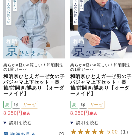
柔らか×軽い×涼しい！和晒製法
柔らか×軽い×涼しい！和晒製法
の1重ガーゼ
の1重ガーゼ
和晒京ひとえガーゼ女の子
和晒京ひとえガーゼ男の子
パジャマ上下セット・長
パジャマ上下セット・長
袖/前開き/襟あり 【オーダ
袖/前開き/襟あり【オーダ
ーメイド】
ーメイド】
夏
綿
ガーゼ
夏
綿
ガーゼ
8,250
8,250
税込
税込
5.00
（
1
）
詳細を見る