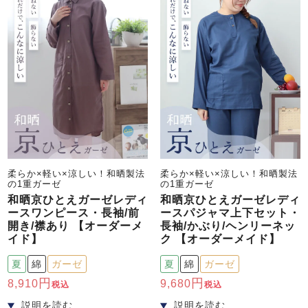
柔らか×軽い×涼しい！和晒製法
柔らか×軽い×涼しい！和晒製法
の1重ガーゼ
の1重ガーゼ
和晒京ひとえガーゼレディ
和晒京ひとえガーゼレディ
ースワンピース・長袖/前
ースパジャマ上下セット・
開き/襟あり 【オーダーメ
長袖/かぶり/ヘンリーネッ
イド】
ク 【オーダーメイド】
夏
綿
ガーゼ
夏
綿
ガーゼ
8,910
9,680
税込
税込