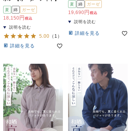
ズ
夏
綿
ガーゼ
パジャマ
夏
綿
ガーゼ
19,690
税込
18,150
税込
ガールズ前開
ガールズかぶ
ボーイズ長袖
き
り
詳細を見る
5.00
（
1
）
詳細を見る
売れ筋ランキング
新着商品
- Item Ranking -
- New Arrival -
ボーイズ半袖
ボーイズ前開
ボーイズかぶ
き
り
すべての季節のパジャマ一覧はこちら
ガールズ
上着
ガールズ
ズボ
ボーイズ
上着
ボーイズ
ズボ
単品
ン単品
単品
ン単品