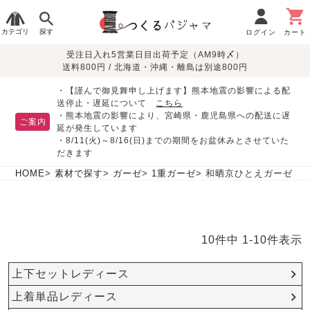
カテゴリ
探す
ログイン
カート
受注日入れ5営業日目出荷予定（AM9時〆）
季節で
生地で
目的別で
デザインで
はじめて
送料800円 / 北海道・沖縄・離島は別途800円
さがす
さがす
さがす
さがす
の方へ
レディースパジャマ
・【謹んで御見舞申し上げます】熊本地震の影響による配
送停止・遅延について
こちら
・熊本地震の影響により、宮崎県・鹿児島県への配送に遅
ご案内
延が発生しています
・8/11(火)～8/16(日)までの期間をお盆休みとさせていた
敏感肌用
入院・介護
つくるパジャマとは
胸が目立たない
夏パジャマ特集
迷ったら、まずはこの
だきます
パジャマ
パジャマ
パジャマ！
綿100%
リネン・麻
シルク/絹
長袖
半袖
七分袖
HOME
素材で探す
ガーゼ
1重ガーゼ
和晒京ひとえガーゼ
すべてのレデ
ィース
パジャマ
10
件中
1
-
10
件表示
マタニティ
ペアで
お支払い・送料・配送
返品・交換について
眠れる作務衣特集
よくあるご質問
前開き
かぶり
ワンピース
パジャマ
そろえたい
について
上下セットレディース
オーガニック素材
ガーゼ
サテン織り
春
夏
秋
冬
上着単品レディース