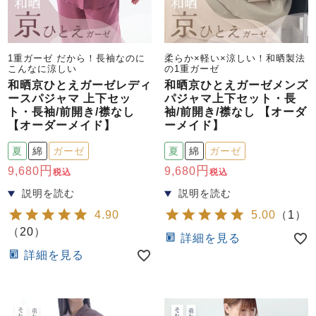
1重ガーゼ だから！長袖なのに
柔らか×軽い×涼しい！和晒製法
こんなに涼しい
の1重ガーゼ
和晒京ひとえガーゼレディ
和晒京ひとえガーゼメンズ
ースパジャマ 上下セッ
パジャマ上下セット・長
ト・長袖/前開き/襟なし
袖/前開き/襟なし 【オーダ
【オーダーメイド】
ーメイド】
夏
綿
ガーゼ
夏
綿
ガーゼ
9,680
9,680
税込
税込
4.90
5.00
（
1
）
（
20
）
詳細を見る
詳細を見る