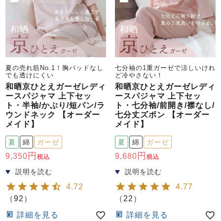
夏の売れ筋No.1！胸パッドなし
七分袖の1重ガーゼで涼しいけれ
でも透けにくい
ど冷やさない！
和晒京ひとえガーゼレディ
和晒京ひとえガーゼレディ
ースパジャマ 上下セッ
ースパジャマ 上下セッ
ト・半袖/かぶり/短パン/ラ
ト・七分袖/前開き/襟なし/
ウンドネック 【オーダー
七分丈ズボン 【オーダー
メイド】
メイド】
夏
綿
ガーゼ
夏
綿
ガーゼ
9,350
9,680
税込
税込
4.72
4.77
（
92
）
（
22
）
詳細を見る
詳細を見る