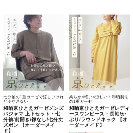
七分袖の1重ガーゼで涼しいけれ
柔らか×軽い×涼しい！和晒製法
ど冷やさない！
の1重ガーゼ
和晒京ひとえガーゼメンズ
和晒京ひとえガーゼレディ
パジャマ 上下セット・七
ースワンピース・長袖/か
分袖/前開き/襟なし/七分丈
ぶり/ラウンドネック 【オ
ズボン 【オーダーメイ
ーダーメイド】
ド】