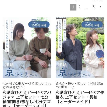
前開き
かぶり
スリーパー
1
2
…
5
目的別でさがす一覧はこちら
売れ筋ランキング
新着商品
- Item Ranking -
- New Arrival -
上着単品
作務衣
羽織・バスロ
すべての生地一覧はこちら
春
夏
秋
冬
ーブ
ボーイズパジャマ
ズボン単品
七分袖の1重ガーゼで涼しいけれ
柔らか×軽い×涼しい！和晒製法
ど冷やさない！
の1重ガーゼ
和晒京ひとえガーゼペアパ
和晒京ひとえガーゼペア作
ガールズ長袖
ガールズ半袖
ワンピース
ジャマ 上下セット・七分
務衣 上下セット・長袖
春
夏
秋
冬
袖/前開き/襟なし/七分丈ズ
【オーダーメイド】
すべてのキッ
ボン 【オーダーメイド】