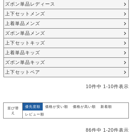
メンズパジャマ
ズボン単品レディース
上着単品
上下セットメンズ
作務衣
胸がすけない
羽織・バスロ
体型別におすすめパジ
年齢別におすすめパジ
ルームウェア
会社概要
お買い物ガイド
安心の日本製
ーブ
ャマ
ャマ
上着単品メンズ
ズボン単品メンズ
サッカー/ちぢみ 楊
ニット/ストレッチ
起毛/フランネル
柳
上下セットキッズ
ズボン単品
上着単品キッズ
SDGsの取り組み
インナーウェア
生活雑貨
カタログギフト
ズボン単品キッズ
上下セットペア
10
件中
1
-
10
件表示
春
夏
秋
冬
柄物
長袖
半袖
七分袖
ガールズパジャマ
優先度順
価格が安い順
価格が高い順
新着順
並び替
すべてのメン
え
ズ
レビュー順
売れ筋ランキング
新着商品
パジャマ
- Item Ranking -
- New Arrival -
86
件中
1
-
20
件表示