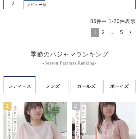
え
レビュー順
86
件中
1
-
20
件表示
1
2
…
5
季節のパジャマランキング
-Season Pajamas Ranking-
レディース
メンズ
ガールズ
ボーイズ
1
2