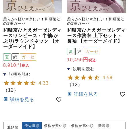
柔らか×軽い×涼しい！和晒製法
柔らか×軽い×涼しい！和晒製法
の1重ガーゼ
の1重ガーゼ
和晒京ひとえガーゼレディ
和晒京ひとえガーゼレディ
ースワンピース・半袖/か
ース作務衣 上下セット・
ぶり/ラウンドネック 【オ
長袖 【オーダーメイド】
ーダーメイド】
夏
綿
ガーゼ
夏
綿
ガーゼ
10,450
税込
8,910
税込
4.58
4.33
（
12
）
（
12
）
詳細を見る
詳細を見る
優先度順
価格が安い順
価格が高い順
新着順
並び替