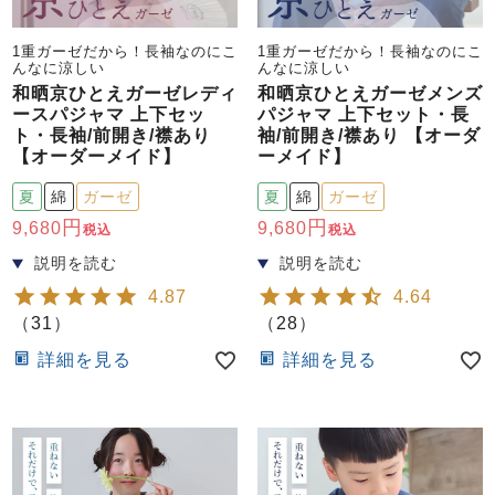
1重ガーゼだから！長袖なのにこ
1重ガーゼだから！長袖なのにこ
んなに涼しい
んなに涼しい
和晒京ひとえガーゼレディ
和晒京ひとえガーゼメンズ
ースパジャマ 上下セッ
パジャマ 上下セット・長
ト・長袖/前開き/襟あり
袖/前開き/襟あり 【オーダ
【オーダーメイド】
ーメイド】
売れ筋ランキング
新着商品
夏
綿
ガーゼ
夏
綿
ガーゼ
- Item Ranking -
- New Arrival -
9,680
9,680
税込
税込
すべてのデザインのパジャマ一覧はこちら
4.87
4.64
（
31
）
（
28
）
詳細を見る
詳細を見る