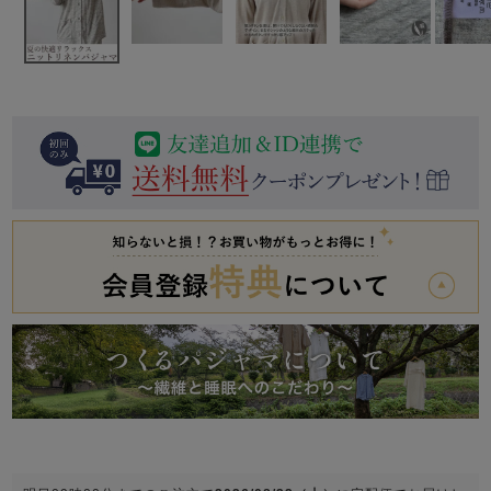
前開き
かぶり
スリーパー
目的別でさがす一覧はこちら
売れ筋ランキング
新着商品
- Item Ranking -
- New Arrival -
上着単品
作務衣
羽織・バスロ
すべての生地一覧はこちら
春
夏
秋
冬
ーブ
ボーイズパジャマ
ズボン単品
ガールズ長袖
ガールズ半袖
ワンピース
春
夏
秋
冬
すべてのキッ