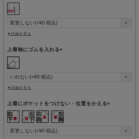
(
必
須
)
▼詳細を見る
上着袖にゴムを入れる
(
必
須
)
▼詳細を見る
上着にポケットをつけない・位置をかえる
(
必
須
)