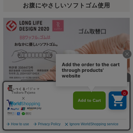
お腹にやさしいソフトゴム使用
ゴム取替口からゴムをひっぱりしばるなどし調節、交換
ができます。
メニュー