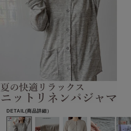
メンズパジャマ
上着単品
作務衣
胸がすけない
羽織・バスロ
体型別におすすめパジ
年齢別におすすめパジ
ルームウェア
会社概要
お買い物ガイド
安心の日本製
ーブ
ャマ
ャマ
サッカー/ちぢみ 楊
ニット/ストレッチ
起毛/フランネル
柳
ズボン単品
SDGsの取り組み
インナーウェア
生活雑貨
カタログギフト
春
夏
秋
冬
柄物
長袖
半袖
七分袖
ガールズパジャマ
すべてのメン
ズ
売れ筋ランキング
新着商品
パジャマ
- Item Ranking -
- New Arrival -