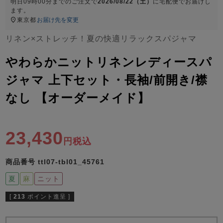
ズ
明日
09時00分
までのご注文で
2026/08/22（土）
に
宅配便
でお届けし
パジャマ
ます。
東京都
お届け先を変更
リネン×ストレッチ！夏の快適リラックスパジャマ
ガールズ前開
ガールズかぶ
ボーイズ長袖
き
り
やわらかニットリネンレディースパ
ジャマ 上下セット・長袖/前開き/襟
売れ筋ランキング
新着商品
なし 【オーダーメイド】
- Item Ranking -
- New Arrival -
ボーイズ半袖
ボーイズ前開
ボーイズかぶ
き
り
23,430
すべての季節のパジャマ一覧はこちら
税込
商品番号
ttl07-tbl01_45761
夏
麻
ニット
[
213
ポイント進呈 ]
ガールズ
上着
ガールズ
ズボ
ボーイズ
上着
ボーイズ
ズボ
単品
ン単品
単品
ン単品