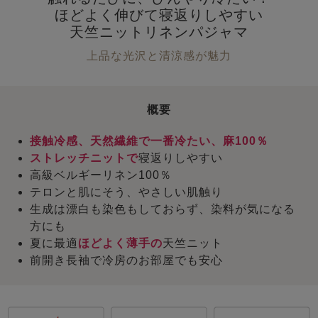
ほどよく伸びて寝返りしやすい
天竺ニットリネンパジャマ
上品な光沢と清涼感が魅力
概要
接触冷感、天然繊維で一番冷たい、麻100％
ストレッチニットで
寝返りしやすい
高級ベルギーリネン100％
テロンと肌にそう、やさしい肌触り
生成は漂白も染色もしておらず、染料が気になる
方にも
夏に最適
ほどよく薄手の
天竺ニット
前開き長袖で冷房のお部屋でも安心