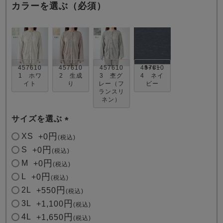
カラーを選ぶ（必須）
457610
457610
457610
457610
1 ホワ
2 生成
3 杢グ
4 ネイ
イト
り
レー（フ
ビー
売れ筋ランキング
新着商品
ランスリ
- Item Ranking -
- New Arrival -
ネン）
サイズを選ぶ
すべてのデザインのパジャマ一覧はこちら
(
XS
+
0
税込
必
S
+
0
税込
須
M
+
0
税込
)
L
+
0
税込
2L
+
550
税込
3L
+
1,100
税込
4L
+
1,650
税込