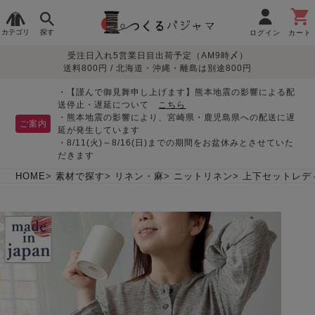
カテゴリ
探す
ログイン
カート
受注日入れ5営業日目出荷予定（AM9時〆）
季節で
生地で
目的別で
デザインで
はじめて
送料800円 / 北海道・沖縄・離島は別途800円
さがす
さがす
さがす
さがす
の方へ
レディースパジャマ
・【謹んで御見舞申し上げます】熊本地震の影響による配
送停止・遅延について
こちら
・熊本地震の影響により、宮崎県・鹿児島県への配送に遅
ご案内
延が発生しています
・8/11(火)～8/16(日)までの期間をお盆休みとさせていた
敏感肌用
入院・介護
つくるパジャマとは
胸が目立たない
夏パジャマ特集
迷ったら、まずはこの
だきます
パジャマ
パジャマ
パジャマ！
綿100%
リネン・麻
シルク/絹
長袖
半袖
七分袖
HOME
素材で探す
リネン・麻
ニットリネン
上下セットレデ
すべてのレデ
ィース
パジャマ
マタニティ
ペアで
お支払い・送料・配送
返品・交換について
眠れる作務衣特集
よくあるご質問
前開き
かぶり
ワンピース
パジャマ
そろえたい
について
オーガニック素材
ガーゼ
サテン織り
春
夏
秋
冬