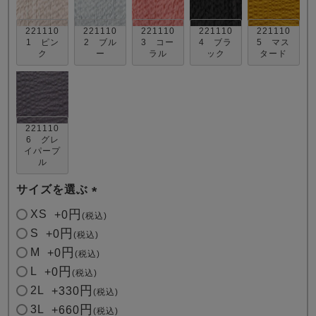
221110
221110
221110
221110
221110
1 ピン
2 ブル
3 コー
4 ブラ
5 マス
ク
ー
ラル
ック
タード
売れ筋ランキング
新着商品
221110
- Item Ranking -
- New Arrival -
6 グレ
イパープ
ル
すべてのデザインのパジャマ一覧はこちら
サイズを選ぶ
(
XS
+
0
税込
必
S
+
0
税込
須
M
+
0
税込
)
L
+
0
税込
2L
+
330
税込
3L
+
660
税込