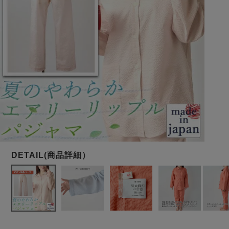
メンズパジャマ
上着単品
作務衣
胸がすけない
羽織・バスロ
体型別におすすめパジ
年齢別におすすめパジ
ルームウェア
会社概要
お買い物ガイド
安心の日本製
ーブ
ャマ
ャマ
サッカー/ちぢみ 楊
ニット/ストレッチ
起毛/フランネル
柳
ズボン単品
SDGsの取り組み
インナーウェア
生活雑貨
カタログギフト
春
夏
秋
冬
柄物
長袖
半袖
七分袖
ガールズパジャマ
すべてのメン
ズ
売れ筋ランキング
新着商品
パジャマ
- Item Ranking -
- New Arrival -