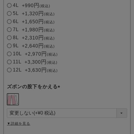
4L
+
990
税込
5L
+
1,320
税込
6L
+
1,650
税込
7L
+
1,980
税込
8L
+
2,310
税込
9L
+
2,640
税込
10L
+
2,970
税込
11L
+
3,300
税込
12L
+
3,630
税込
ズボンの股下をかえる
(
必
須
)
▼詳細を見る