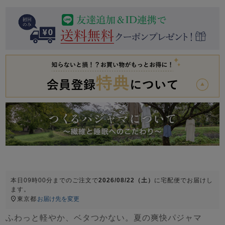
前開き
かぶり
スリーパー
目的別でさがす一覧はこちら
売れ筋ランキング
新着商品
- Item Ranking -
- New Arrival -
上着単品
作務衣
羽織・バスロ
すべての生地一覧はこちら
春
夏
秋
冬
ーブ
ボーイズパジャマ
ズボン単品
本日
09時00分
までのご注文で
2026/08/22（土）
に
宅配便
でお届けし
ます。
ガールズ長袖
ガールズ半袖
ワンピース
東京都
お届け先を変更
春
夏
秋
冬
すべてのキッ
ふわっと軽やか、ベタつかない。夏の爽快パジャマ