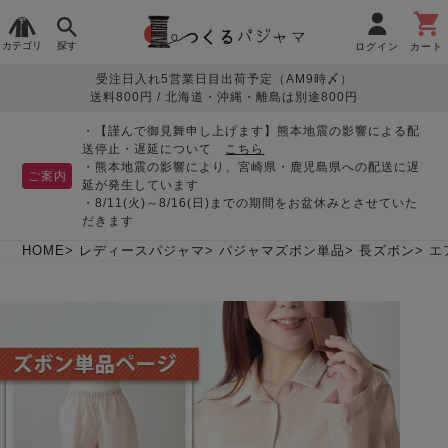
カテゴリ
探す
ログイン
カート
受注日入れ5営業日目出荷予定（AM9時〆）
季節で
生地で
目的別で
デザインで
はじめて
送料800円 / 北海道・沖縄・離島は別途800円
さがす
さがす
さがす
さがす
の方へ
レディースパジャマ
・【謹んで御見舞申し上げます】熊本地震の影響による配
送停止・遅延について
こちら
・熊本地震の影響により、宮崎県・鹿児島県への配送に遅
ご案内
延が発生しています
・8/11(火)～8/16(日)までの期間をお盆休みとさせていた
敏感肌用
入院・介護
つくるパジャマとは
胸が目立たない
夏パジャマ特集
迷ったら、まずはこの
だきます
パジャマ
パジャマ
パジャマ！
綿100%
リネン・麻
シルク/絹
長袖
半袖
七分袖
HOME
レディースパジャマ
パジャマズボン単品
長ズボン
エ
すべてのレデ
ィース
パジャマ
マタニティ
ペアで
お支払い・送料・配送
返品・交換について
眠れる作務衣特集
よくあるご質問
前開き
かぶり
ワンピース
パジャマ
そろえたい
について
オーガニック素材
ガーゼ
サテン織り
春
夏
秋
冬