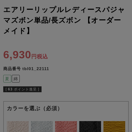
ズ
パジャマ
エアリーリップルレディースパジャ
マズボン単品/長ズボン 【オーダー
ガールズ前開
ガールズかぶ
ボーイズ長袖
き
り
メイド】
6,930
売れ筋ランキング
新着商品
税込
- Item Ranking -
- New Arrival -
ボーイズ半袖
ボーイズ前開
ボーイズかぶ
商品番号
tbl01_22111
き
り
すべての季節のパジャマ一覧はこちら
夏
綿
[
63
ポイント進呈 ]
カラーを選ぶ（必須）
ガールズ
上着
ガールズ
ズボ
ボーイズ
上着
ボーイズ
ズボ
単品
ン単品
単品
ン単品