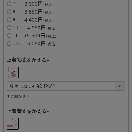
7L
+
3,300
税込
8L
+
3,850
税込
9L
+
4,400
税込
10L
+
4,950
税込
11L
+
5,500
税込
12L
+
6,050
税込
上着袖丈をかえる
(
必
須
)
▼詳細を見る
上着着丈をかえる
(
必