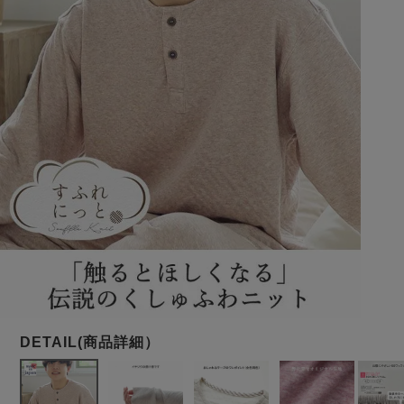
メンズパジャマ
上着単品
作務衣
胸がすけない
羽織・バスロ
体型別におすすめパジ
年齢別におすすめパジ
ルームウェア
会社概要
お買い物ガイド
安心の日本製
ーブ
ャマ
ャマ
サッカー/ちぢみ 楊
ニット/ストレッチ
起毛/フランネル
柳
ズボン単品
SDGsの取り組み
インナーウェア
生活雑貨
カタログギフト
春
夏
秋
冬
柄物
長袖
半袖
七分袖
ガールズパジャマ
すべてのメン
ズ
売れ筋ランキング
新着商品
パジャマ
- Item Ranking -
- New Arrival -