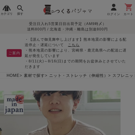
カテゴリ
探す
ログイン
カート
受注日入れ5営業日目出荷予定（AM9時〆）
季節で
生地で
目的別で
デザインで
はじめて
送料800円 / 北海道・沖縄・離島は別途800円
さがす
さがす
さがす
さがす
の方へ
レディースパジャマ
・【謹んで御見舞申し上げます】熊本地震の影響による配
送停止・遅延について
こちら
・熊本地震の影響により、宮崎県・鹿児島県への配送に遅
ご案内
延が発生しています
・8/11(火)～8/16(日)までの期間をお盆休みとさせていた
敏感肌用
入院・介護
つくるパジャマとは
胸が目立たない
夏パジャマ特集
迷ったら、まずはこの
だきます
パジャマ
パジャマ
パジャマ！
綿100%
リネン・麻
シルク/絹
長袖
半袖
七分袖
HOME
素材で探す
ニット・ストレッチ（伸縮性）
スフレニッ
すべてのレデ
ィース
パジャマ
マタニティ
ペアで
お支払い・送料・配送
返品・交換について
眠れる作務衣特集
よくあるご質問
前開き
かぶり
ワンピース
パジャマ
そろえたい
について
オーガニック素材
ガーゼ
サテン織り
春
夏
秋
冬