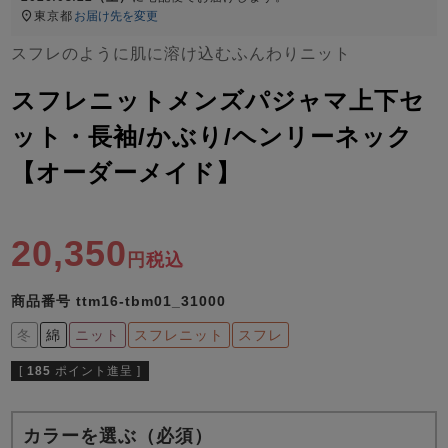
ズ
東京都
お届け先を変更
パジャマ
スフレのように肌に溶け込むふんわりニット
ガールズ前開
ガールズかぶ
ボーイズ長袖
スフレニットメンズパジャマ上下セ
き
り
ット・長袖/かぶり/ヘンリーネック
【オーダーメイド】
売れ筋ランキング
新着商品
- Item Ranking -
- New Arrival -
ボーイズ半袖
ボーイズ前開
ボーイズかぶ
20,350
き
り
税込
すべての季節のパジャマ一覧はこちら
商品番号
ttm16-tbm01_31000
冬
綿
ニット
スフレニット
スフレ
[
185
ポイント進呈 ]
ガールズ
上着
ガールズ
ズボ
ボーイズ
上着
ボーイズ
ズボ
単品
ン単品
単品
ン単品
カラーを選ぶ（必須）