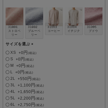
31001
31002
31003
31004
31005
ストロベ
ブルーベ
コーヒー
イチジク
ブドウ
リー
リー
売れ筋ランキング
新着商品
サイズを選ぶ
- Item Ranking -
- New Arrival -
(
XS
+
0
税込
必
S
+
0
税込
すべてのデザインのパジャマ一覧はこちら
須
M
+
0
税込
)
L
+
0
税込
2L
+
550
税込
3L
+
1,100
税込
4L
+
1,650
税込
5L
+
2,200
税込
6L
+
2,750
税込