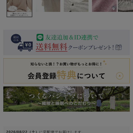
前開き
かぶり
スリーパー
目的別でさがす一覧はこちら
売れ筋ランキング
新着商品
- Item Ranking -
- New Arrival -
上着単品
作務衣
羽織・バスロ
すべての生地一覧はこちら
春
夏
秋
冬
ーブ
ボーイズパジャマ
ズボン単品
ガールズ長袖
ガールズ半袖
ワンピース
春
夏
秋
冬
すべてのキッ
2026/08/22（土）
に
宅配便
でお届けします。