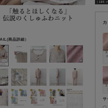
[
185
カ
3
3
サ