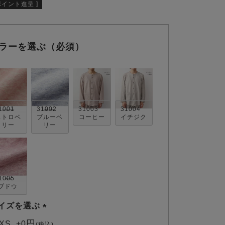
ポイント進呈 ]
ラーを選ぶ（必須）
1001
31002
31003
31004
ストロベ
ブルーベ
コーヒー
イチジク
リー
リー
1005
ブドウ
イズを選ぶ
(
XS
+
0
税込