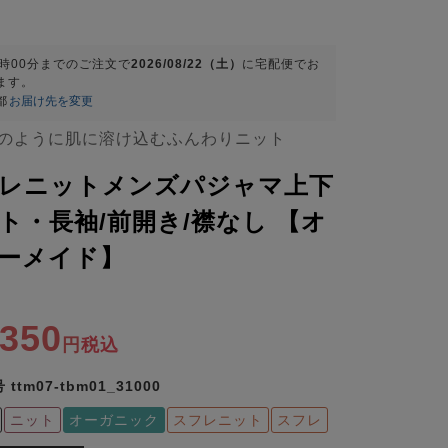
9時00分
までのご注文で
2026/08/22（土）
に
宅配便
でお
ます。
都
お届け先を変更
のように肌に溶け込むふんわりニット
レニットメンズパジャマ上下
ト・長袖/前開き/襟なし 【オ
ーメイド】
,350
税込
号
ttm07-tbm01_31000
ニット
オーガニック
スフレニット
スフレ