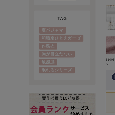
TAG
夏パジャマ
和晒京ひとえガーゼ
作務衣
胸が目立たない
3100
敏感肌
ウ
眠れるシリーズ