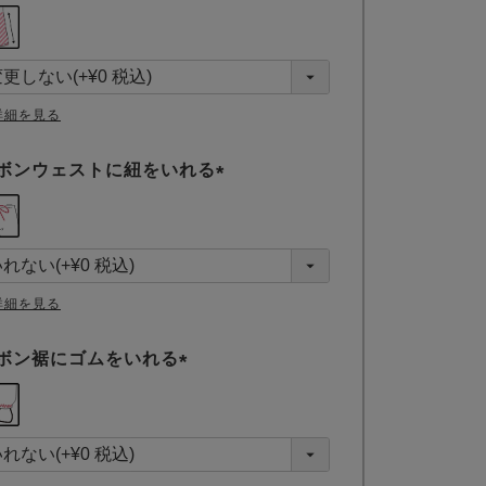
(
必
須
)
詳細を見る
ボンウェストに紐をいれる
(
必
須
)
詳細を見る
ボン裾にゴムをいれる
(
必
須
)