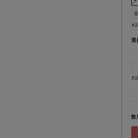
▼
選
▼