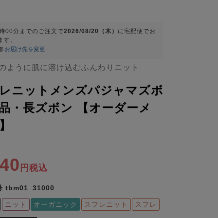
9時00分
までのご注文で
2026/08/20（木）
に
宅配便
でお
ます。
都
お届け先を変更
のように肌に溶け込むふんわりニット
レニットメンズパジャマズボ
品・長ズボン 【オーダーメ
】
240
税込
号
tbm01_31000
ニット
オーガニック
スフレニット
スフレ