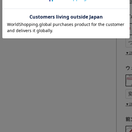
▼
ズ
▼
ウ
▼
前