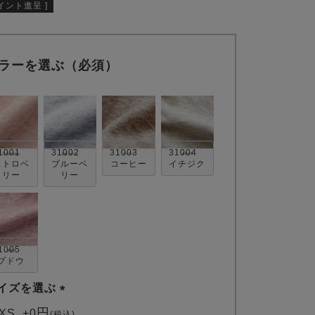
イント進呈 ]
ラーを選ぶ（必須）
1001
31002
31003
31004
ストロベ
ブルーベ
コーヒー
イチジク
リー
リー
1005
ブドウ
イズを選ぶ
(
XS
+
0
税込