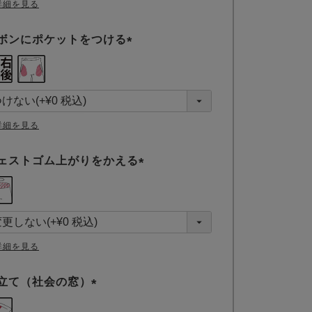
詳細を見る
ボンにポケットをつける
(
必
須
)
詳細を見る
ェストゴム上がりをかえる
(
必
須
)
詳細を見る
立て（社会の窓）
(