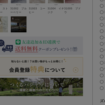
1 スト
31002 ブル
31003 コー
31004 イチ
31005 ブド
ー
ーベリー
ヒー
ジク
ウ
ズ