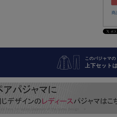
商
このパジャマの
上下セット