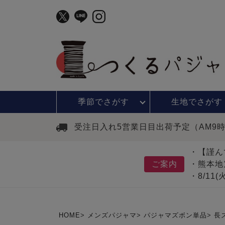
季節で
さがす
生地で
さがす
受注日入れ5営業日目出荷予定（AM9
・【謹ん
ご案内
・熊本地
・8/11
HOME
メンズパジャマ
パジャマズボン単品
長