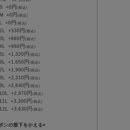
必
S
+
0
税込
須
M
+
0
税込
)
L
+
0
税込
2L
+
330
税込
3L
+
660
税込
4L
+
990
税込
5L
+
1,320
税込
6L
+
1,650
税込
7L
+
1,980
税込
8L
+
2,310
税込
9L
+
2,640
税込
10L
+
2,970
税込
11L
+
3,300
税込
12L
+
3,630
税込
ボンの股下をかえる