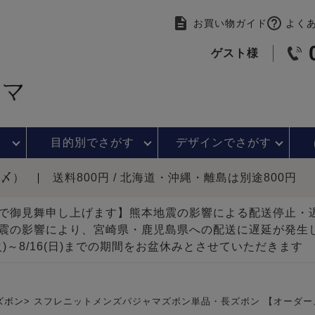
お買い物ガイド
よく
ゲスト様
目的別で
さがす
デザインで
さがす
時〆）
送料800円 / 北海道・沖縄・離島は別途800円
で御見舞申し上げます】熊本地震の影響による配送停止
震の影響により、宮崎県・鹿児島県への配送に遅延が発生
(火)～8/16(日)までの期間をお盆休みとさせていただきます
ズボン
スフレニットメンズパジャマズボン単品・長ズボン 【オーダー