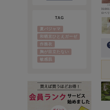
3100
ロベリ
TAG
夏パジャマ
和晒京ひとえガーゼ
作務衣
胸が目立たない
敏感肌