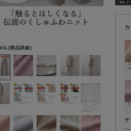
[
84
ポ
カ
3
3
サ