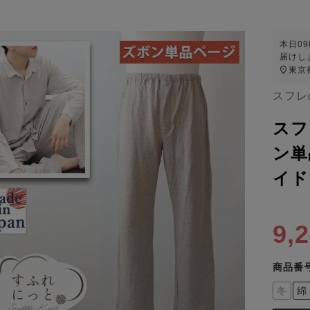
本日
0
届けし
東京
スフレ
スフ
ン単
イド
9,
商品番
冬
綿