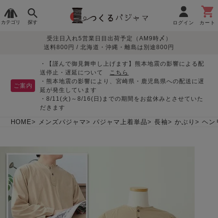
カテゴリ
探す
ログイン
カート
受注日入れ5営業日目出荷予定（AM9時〆）
季節で
生地で
目的別で
デザインで
はじめて
送料800円 / 北海道・沖縄・離島は別途800円
さがす
さがす
さがす
さがす
の方へ
レディースパジャマ
・【謹んで御見舞申し上げます】熊本地震の影響による配
送停止・遅延について
こちら
・熊本地震の影響により、宮崎県・鹿児島県への配送に遅
ご案内
延が発生しています
・8/11(火)～8/16(日)までの期間をお盆休みとさせていた
敏感肌用
入院・介護
つくるパジャマとは
胸が目立たない
夏パジャマ特集
迷ったら、まずはこの
だきます
パジャマ
パジャマ
パジャマ！
綿100%
リネン・麻
シルク/絹
長袖
半袖
七分袖
HOME
メンズパジャマ
パジャマ上着単品
長袖
かぶり
ヘン
すべてのレデ
ィース
パジャマ
マタニティ
ペアで
お支払い・送料・配送
返品・交換について
眠れる作務衣特集
よくあるご質問
前開き
かぶり
ワンピース
パジャマ
そろえたい
について
オーガニック素材
ガーゼ
サテン織り
春
夏
秋
冬