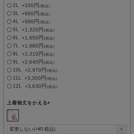
2L
+
330
税込
3L
+
660
税込
4L
+
990
税込
5L
+
1,320
税込
6L
+
1,650
税込
7L
+
1,980
税込
8L
+
2,310
税込
9L
+
2,640
税込
10L
+
2,970
税込
11L
+
3,300
税込
12L
+
3,630
税込
上着袖丈をかえる
(
必
須
)