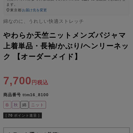
ズ
ます。
パジャマ
東京都
お届け先を変更
綿なのに、うれしい快適ストレッチ
ガールズ前開
ガールズかぶ
ボーイズ長袖
き
り
やわらか天竺ニットメンズパジャマ
上着単品・長袖/かぶり/ヘンリーネッ
売れ筋ランキング
新着商品
ク 【オーダーメイド】
- Item Ranking -
- New Arrival -
ボーイズ半袖
ボーイズ前開
ボーイズかぶ
き
り
7,700
すべての季節のパジャマ一覧はこちら
税込
商品番号
ttm16_8100
春
秋
綿
ニット
[
70
ポイント進呈 ]
ガールズ
上着
ガールズ
ズボ
ボーイズ
上着
ボーイズ
ズボ
単品
ン単品
単品
ン単品