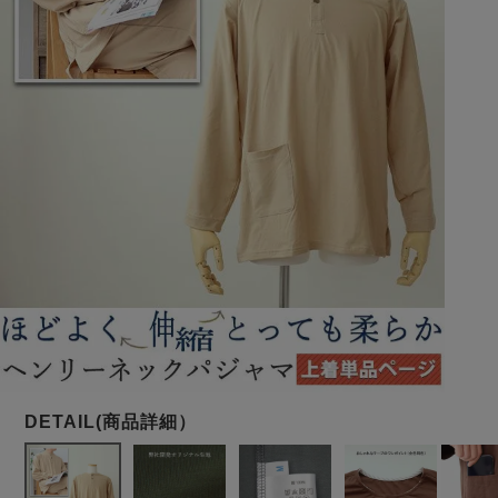
メンズパジャマ
上着単品
作務衣
胸がすけない
羽織・バスロ
体型別におすすめパジ
年齢別におすすめパジ
ルームウェア
会社概要
お買い物ガイド
安心の日本製
ーブ
ャマ
ャマ
サッカー/ちぢみ 楊
ニット/ストレッチ
起毛/フランネル
柳
ズボン単品
SDGsの取り組み
インナーウェア
生活雑貨
カタログギフト
春
夏
秋
冬
柄物
長袖
半袖
七分袖
ガールズパジャマ
すべてのメン
ズ
売れ筋ランキング
新着商品
パジャマ
- Item Ranking -
- New Arrival -