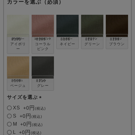
カラーを選ぶ（必須）
8101
8105
8106
8107
8108
アイボリ
コーラル
ネイビー
グリーン
ブラウン
ー
ピンク
売れ筋ランキング
新着商品
- Item Ranking -
- New Arrival -
すべてのデザインのパジャマ一覧はこちら
8109
8110
ベージュ
グレー
サイズを選ぶ
(
XS
+
0
税込
必
S
+
0
税込
須
M
+
0
税込
)
L
+
0
税込