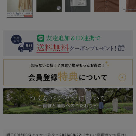
前開き
かぶり
スリーパー
目的別でさがす一覧はこちら
売れ筋ランキング
新着商品
- Item Ranking -
- New Arrival -
上着単品
作務衣
羽織・バスロ
すべての生地一覧はこちら
春
夏
秋
冬
ーブ
ボーイズパジャマ
ズボン単品
ガールズ長袖
ガールズ半袖
ワンピース
春
夏
秋
冬
すべてのキッ
明日
09時00分
までのご注文で
2026/08/22（土）
に
宅配便
でお届けし