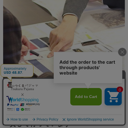
素材の企画、商品開発、製造、出荷まで
メニュー
一貫して行っています