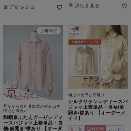
詳細を見る
詳細を見る
極上の光沢と肌触り
シルクサテンレディースパ
昔ながらの和晒製法が生み出す
ジャマ上着単品・長袖/前
特別な風合い
開き/襟あり 【オーダーメ
和晒京ふたえガーゼレディ
イド】
ースパジャマ上着単品・長
袖/前開き/襟あり 【オーダ
春
秋
送料無料
シルク