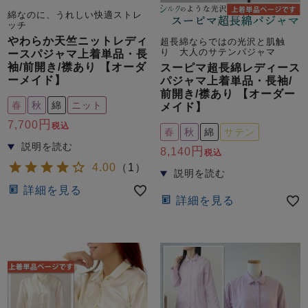
綿なのに、うれしい快適ストレ
ッチ
やわらか天竺ニットレディ
超長綿ならではの光沢と肌触
り 大人のサテンパジャマ
ースパジャマ上着単品・長
袖/前開き/襟あり 【オーダ
スーピマ超長綿レディース
ーメイド】
パジャマ上着単品・長袖/
前開き/襟あり 【オーダー
春
秋
綿
ニット
メイド】
7,700
税込
春
秋
綿
サテン
8,140
税込
4.00
（
1
）
詳細を見る
詳細を見る