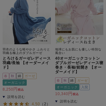
売れ筋ランキング
新着商品
- Item Ranking -
- New Arrival -
羽衣のような軽やかさ ふわりと
地球にもお肌にも優しい特別な
羽織る極上のダブルガーゼ
風合い
とろけるガーゼレディース
40オーガニックコットン
すべてのデザインのパジャマ一覧はこちら
羽織/長袖 【オーダーメイ
ダブルガーゼレディース寝
ド】
巻き・長袖/前開き 【オー
ダーメイド】
春
秋
綿
ガーゼ
春
秋
綿
ガーゼ
オーガニック
オーガニック
入院
8,250
税込
10,340
税込
4.50
（
2
）