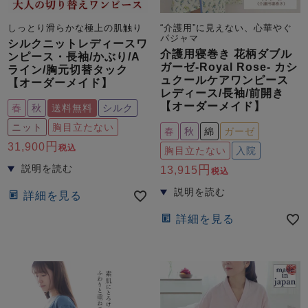
ズ
パジャマ
しっとり滑らかな極上の肌触り
“介護用”に見えない、心華やぐ
パジャマ
シルクニットレディースワ
介護用寝巻き 花柄ダブル
ガールズ前開
ガールズかぶ
ボーイズ長袖
ンピース・長袖/かぶり/A
ガーゼ-Royal Rose- カシ
き
り
ライン/胸元切替タック
ュクールケアワンピース
【オーダーメイド】
レディース/長袖/前開き
【オーダーメイド】
春
秋
送料無料
シルク
売れ筋ランキング
新着商品
ニット
胸目立たない
春
秋
綿
ガーゼ
- Item Ranking -
- New Arrival -
31,900
税込
胸目立たない
入院
ボーイズ半袖
ボーイズ前開
ボーイズかぶ
13,915
き
り
税込
すべての季節のパジャマ一覧はこちら
詳細を見る
詳細を見る
ガールズ
上着
ガールズ
ズボ
ボーイズ
上着
ボーイズ
ズボ
単品
ン単品
単品
ン単品