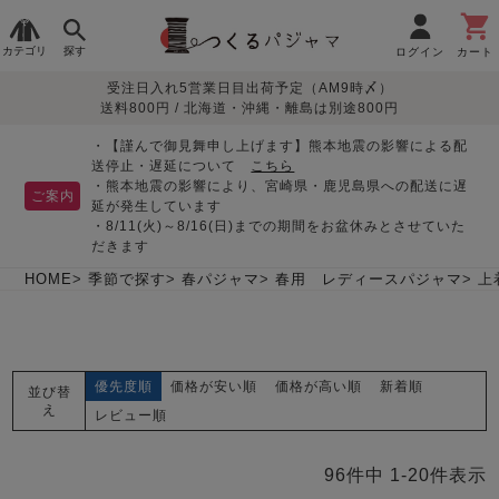
カテゴリ
探す
ログイン
カート
受注日入れ5営業日目出荷予定（AM9時〆）
季節で
生地で
目的別で
デザインで
はじめて
送料800円 / 北海道・沖縄・離島は別途800円
さがす
さがす
さがす
さがす
の方へ
レディースパジャマ
・【謹んで御見舞申し上げます】熊本地震の影響による配
送停止・遅延について
こちら
・熊本地震の影響により、宮崎県・鹿児島県への配送に遅
ご案内
延が発生しています
・8/11(火)～8/16(日)までの期間をお盆休みとさせていた
敏感肌用
入院・介護
つくるパジャマとは
胸が目立たない
夏パジャマ特集
迷ったら、まずはこの
だきます
パジャマ
パジャマ
パジャマ！
綿100%
リネン・麻
シルク/絹
長袖
半袖
七分袖
HOME
季節で探す
春パジャマ
春用 レディースパジャマ
上
すべてのレデ
ィース
パジャマ
優先度順
価格が安い順
価格が高い順
新着順
並び替
マタニティ
ペアで
お支払い・送料・配送
返品・交換について
眠れる作務衣特集
よくあるご質問
え
前開き
かぶり
ワンピース
レビュー順
パジャマ
そろえたい
について
オーガニック素材
ガーゼ
サテン織り
春
夏
秋
冬
96
件中
1
-
20
件表示