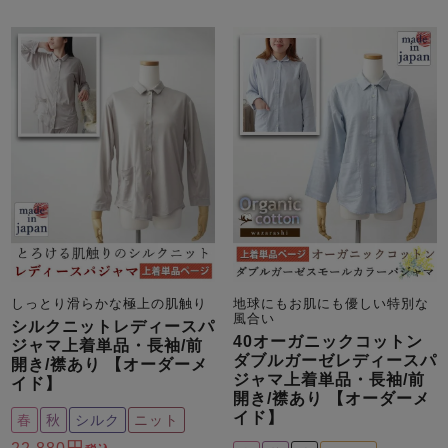
しっとり滑らかな極上の肌触り
地球にもお肌にも優しい特別な
風合い
シルクニットレディースパ
40オーガニックコットン
ジャマ上着単品・長袖/前
ダブルガーゼレディースパ
開き/襟あり 【オーダーメ
ジャマ上着単品・長袖/前
イド】
開き/襟あり 【オーダーメ
イド】
春
秋
シルク
ニット