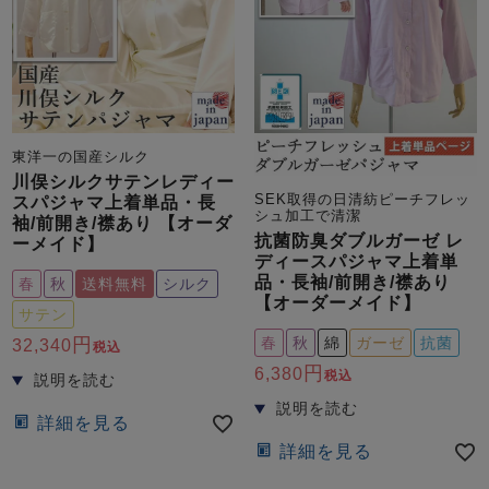
東洋一の国産シルク
川俣シルクサテンレディー
SEK取得の日清紡ピーチフレッ
スパジャマ上着単品・長
シュ加工で清潔
袖/前開き/襟あり 【オーダ
抗菌防臭ダブルガーゼ レ
ーメイド】
ディースパジャマ上着単
品・長袖/前開き/襟あり
春
秋
送料無料
シルク
【オーダーメイド】
サテン
春
秋
綿
ガーゼ
抗菌
32,340
税込
6,380
税込
詳細を見る
詳細を見る