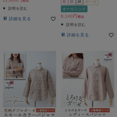
22,880
税込
春
秋
綿
ガーゼ
オーガニック
8,140
税込
詳細を見る
詳細を見る