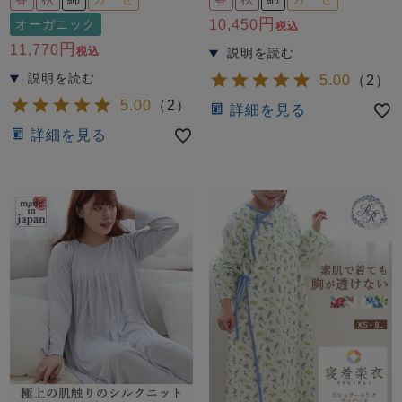
前開き
かぶり
スリーパー
オーガニック
10,450
税込
目的別でさがす一覧はこちら
売れ筋ランキング
新着商品
11,770
税込
- Item Ranking -
- New Arrival -
5.00
（
2
）
上着単品
5.00
（
2
）
詳細を見る
作務衣
羽織・バスロ
すべての生地一覧はこちら
春
夏
秋
冬
詳細を見る
ーブ
ボーイズパジャマ
ズボン単品
ガールズ長袖
ガールズ半袖
ワンピース
春
夏
秋
冬
すべてのキッ