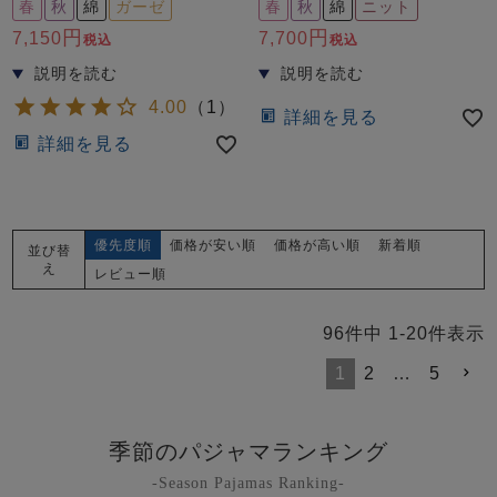
春
秋
綿
ガーゼ
春
秋
綿
ニット
7,150
7,700
税込
税込
4.00
（
1
）
詳細を見る
詳細を見る
優先度順
価格が安い順
価格が高い順
新着順
並び替
え
レビュー順
96
件中
1
-
20
件表示
1
2
…
5
季節のパジャマランキング
-Season Pajamas Ranking-