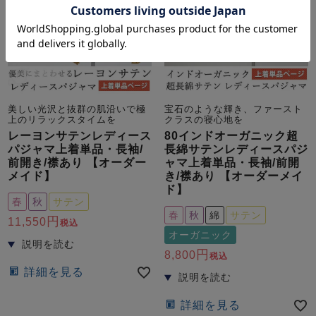
美しい光沢と抜群の肌沿いで極
宝石のような輝き、ファースト
上のリラックスタイムを
クラスの寝心地を
レーヨンサテンレディース
80インドオーガニック超
パジャマ上着単品・長袖/
長綿サテンレディースパジ
前開き/襟あり 【オーダー
ャマ上着単品・長袖/前開
メイド】
き/襟あり 【オーダーメイ
ド】
春
秋
サテン
春
秋
綿
サテン
11,550
税込
オーガニック
8,800
税込
詳細を見る
詳細を見る