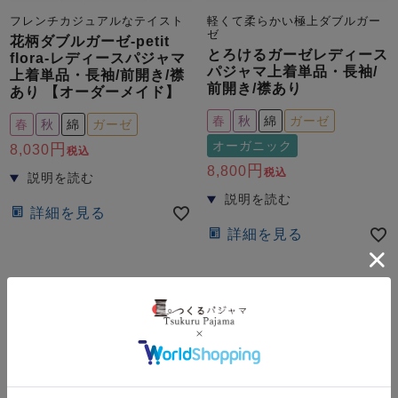
フレンチカジュアルなテイスト
軽くて柔らかい極上ダブルガー
ゼ
花柄ダブルガーゼ-petit
とろけるガーゼレディース
flora-レディースパジャマ
パジャマ上着単品・長袖/
上着単品・長袖/前開き/襟
前開き/襟あり
あり 【オーダーメイド】
春
秋
綿
ガーゼ
春
秋
綿
ガーゼ
オーガニック
8,030
税込
8,800
税込
詳細を見る
詳細を見る