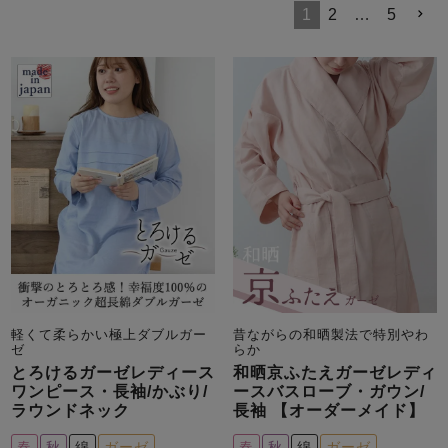
メンズパジャマ
1
2
…
5
上着単品
作務衣
胸がすけない
羽織・バスロ
体型別におすすめパジ
年齢別におすすめパジ
ルームウェア
会社概要
お買い物ガイド
安心の日本製
ーブ
ャマ
ャマ
サッカー/ちぢみ 楊
ニット/ストレッチ
起毛/フランネル
柳
ズボン単品
SDGsの取り組み
インナーウェア
生活雑貨
カタログギフト
春
夏
秋
冬
柄物
長袖
半袖
七分袖
軽くて柔らかい極上ダブルガー
昔ながらの和晒製法で特別やわ
ガールズパジャマ
ゼ
らか
すべてのメン
とろけるガーゼレディース
和晒京ふたえガーゼレディ
ズ
ワンピース・長袖/かぶり/
ースバスローブ・ガウン/
売れ筋ランキング
新着商品
パジャマ
ラウンドネック
長袖 【オーダーメイド】
- Item Ranking -
- New Arrival -
春
秋
綿
ガーゼ
春
秋
綿
ガーゼ