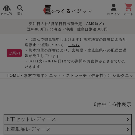
カテゴリ
探す
ログイン
カート
受注日入れ5営業日目出荷予定（AM9時〆）
季節で
生地で
目的別で
デザインで
はじめて
送料800円 / 北海道・沖縄・離島は別途800円
さがす
さがす
さがす
さがす
の方へ
レディースパジャマ
・【謹んで御見舞申し上げます】熊本地震の影響による配
送停止・遅延について
こちら
・熊本地震の影響により、宮崎県・鹿児島県への配送に遅
ご案内
延が発生しています
・8/11(火)～8/16(日)までの期間をお盆休みとさせていた
敏感肌用
入院・介護
つくるパジャマとは
胸が目立たない
夏パジャマ特集
迷ったら、まずはこの
だきます
パジャマ
パジャマ
パジャマ！
綿100%
リネン・麻
シルク/絹
長袖
半袖
七分袖
HOME
素材で探す
ニット・ストレッチ（伸縮性）
シルクニッ
すべてのレデ
ィース
パジャマ
6
件中
1
-
6
件表示
マタニティ
ペアで
お支払い・送料・配送
返品・交換について
眠れる作務衣特集
よくあるご質問
前開き
かぶり
ワンピース
パジャマ
そろえたい
について
上下セットレディース
オーガニック素材
ガーゼ
サテン織り
春
夏
秋
冬
上着単品レディース