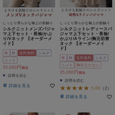
しっとり滑らかな極上の肌触り
しっとり滑らかな極上の肌触り
シルクニットメンズパジャ
シルクニットレディースパ
マ上下セット・長袖/かぶ
ジャマ上下セット・長袖/
り/Vネック 【オーダーメ
かぶり/Aライン/胸元切替
イド】
タック 【オーダーメイ
ド】
春
秋
送料無料
シルク
春
秋
送料無料
シルク
ニット
ニット
胸目立たない
35,090
税込
35,090
税込
詳細を見る
5.00
（
2
）
詳細を見る