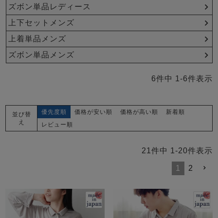
メンズパジャマ
ズボン単品レディース
上着単品
上下セットメンズ
作務衣
胸がすけない
羽織・バスロ
体型別におすすめパジ
年齢別におすすめパジ
ルームウェア
会社概要
お買い物ガイド
安心の日本製
ーブ
ャマ
ャマ
上着単品メンズ
ズボン単品メンズ
サッカー/ちぢみ 楊
ニット/ストレッチ
起毛/フランネル
柳
6
件中
1
-
6
件表示
ズボン単品
SDGsの取り組み
インナーウェア
生活雑貨
カタログギフト
優先度順
価格が安い順
価格が高い順
新着順
並び替
え
レビュー順
春
夏
秋
冬
柄物
21
件中
1
-
20
件表示
長袖
半袖
七分袖
ガールズパジャマ
1
2
すべてのメン
ズ
売れ筋ランキング
新着商品
パジャマ
- Item Ranking -
- New Arrival -