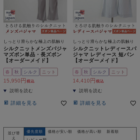
しっとり滑らかな極上の肌触り
しっとり滑らかな極上の肌触り
シルクニットメンズパジャ
シルクニットレディースパ
マズボン単品・長ズボン
ジャマ レディース 短パン
【オーダーメイド】
【オーダーメイド】
春
秋
シルク
ニット
春
秋
シルク
ニット
15,950
14,410
税込
税込
詳細を見る
詳細を見る
優先度順
価格が安い順
価格が高い順
新着順
並び替
え
レビュー順