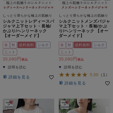
しっとり滑らかな極上の肌触り
しっとり滑らかな極上の肌触り
シルクニットレディースパ
シルクニットメンズパジャ
ジャマ上下セット・長袖/
マ上下セット・長袖/かぶ
かぶり/ヘンリーネック
り/ヘンリーネック 【オー
【オーダーメイド】
ダーメイド】
春
秋
送料無料
シルク
春
秋
送料無料
シルク
ニット
ニット
35,090
35,090
税込
税込
5.00
（
1
）
詳細を見る
詳細を見る