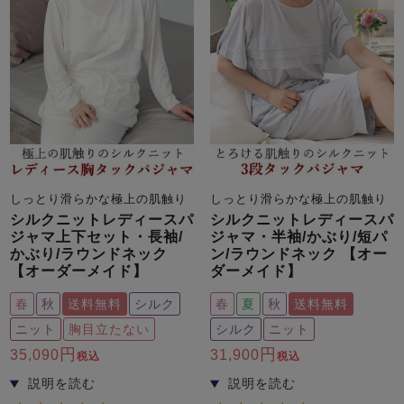
しっとり滑らかな極上の肌触り
しっとり滑らかな極上の肌触り
シルクニットレディースパ
シルクニットレディースパ
ジャマ上下セット・長袖/
ジャマ・半袖/かぶり/短パ
かぶり/ラウンドネック
ン/ラウンドネック 【オー
【オーダーメイド】
ダーメイド】
春
秋
送料無料
シルク
春
夏
秋
送料無料
ニット
胸目立たない
シルク
ニット
35,090
31,900
税込
税込