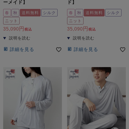
ーメイド】
ド】
春
秋
送料無料
シルク
春
秋
送料無料
シルク
ニット
ニット
35,090
35,090
税込
税込
売れ筋ランキング
新着商品
詳細を見る
詳細を見る
- Item Ranking -
- New Arrival -
すべてのデザインのパジャマ一覧はこちら