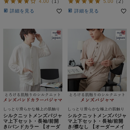
ズ
4.00
（
1
）
5.00
（
2
）
パジャマ
詳細を見る
詳細を見る
ガールズ前開
ガールズかぶ
ボーイズ長袖
き
り
売れ筋ランキング
新着商品
- Item Ranking -
- New Arrival -
ボーイズ半袖
ボーイズ前開
ボーイズかぶ
き
り
すべての季節のパジャマ一覧はこちら
しっとり滑らかな極上の肌触り
しっとり滑らかな極上の肌触り
ガールズ
上着
ガールズ
ズボ
ボーイズ
上着
ボーイズ
ズボ
シルクニットメンズパジャ
シルクニットメンズパジャ
単品
ン単品
単品
ン単品
マ上下セット・長袖/前開
マ上下セット・長袖/前開
き/バンドカラー 【オーダ
き/襟なし 【オーダーメイ