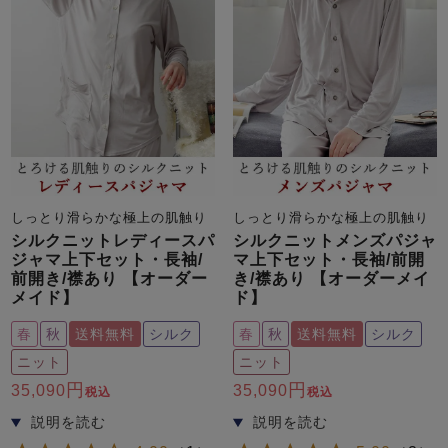
前開き
かぶり
スリーパー
目的別でさがす一覧はこちら
売れ筋ランキング
新着商品
- Item Ranking -
- New Arrival -
上着単品
作務衣
羽織・バスロ
すべての生地一覧はこちら
春
夏
秋
冬
ーブ
ボーイズパジャマ
しっとり滑らかな極上の肌触り
しっとり滑らかな極上の肌触り
シルクニットレディースパ
シルクニットメンズパジャ
ズボン単品
ジャマ上下セット・長袖/
マ上下セット・長袖/前開
前開き/襟あり 【オーダー
き/襟あり 【オーダーメイ
メイド】
ド】
春
秋
送料無料
シルク
春
秋
送料無料
シルク
ニット
ニット
35,090
35,090
税込
税込
ガールズ長袖
ガールズ半袖
ワンピース
春
夏
秋
冬
すべてのキッ