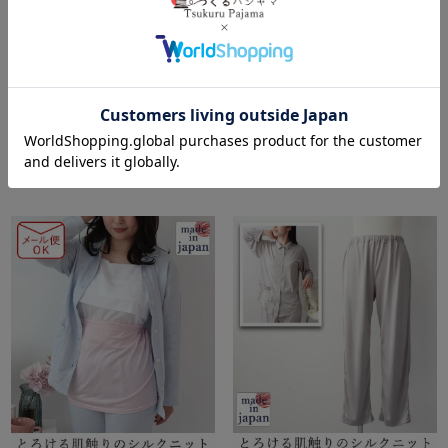
【オーダーメイド】
春
秋
シルク
ニット
春
秋
シルク
ニット
7,920
税込
5,280
税込
4.00
（
3
）
詳細を見る
詳細を見る