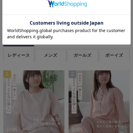
8
件中
1
-
8
件表示
季節のパジャマランキング
-Season Pajamas Ranking-
レディース
メンズ
ガールズ
ボーイズ
1
2