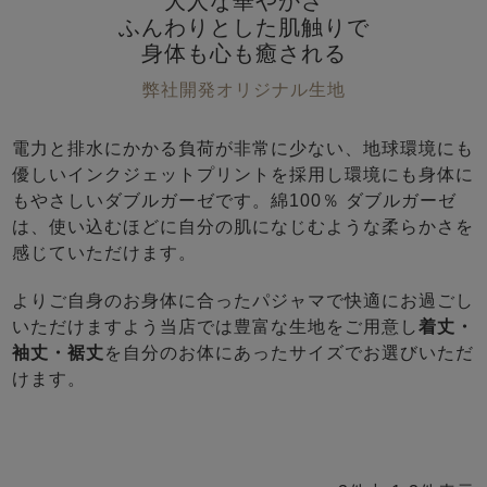
大人な華やかさ
前開き
かぶり
スリーパー
ふんわりとした肌触りで
目的別でさがす一覧はこちら
身体も心も癒される
売れ筋ランキング
新着商品
- Item Ranking -
- New Arrival -
弊社開発オリジナル生地
上着単品
作務衣
羽織・バスロ
すべての生地一覧はこちら
電力と排水にかかる負荷が非常に少ない、地球環境にも
春
夏
秋
冬
ーブ
優しいインクジェットプリントを採用し環境にも身体に
ボーイズパジャマ
もやさしいダブルガーゼです。綿100％ ダブルガーゼ
は、使い込むほどに自分の肌になじむような柔らかさを
感じていただけます。
ズボン単品
よりご自身のお身体に合ったパジャマで快適にお過ごし
いただけますよう当店では豊富な生地をご用意し
着丈・
袖丈・裾丈
を自分のお体にあったサイズでお選びいただ
けます。
ガールズ長袖
ガールズ半袖
ワンピース
春
夏
秋
冬
すべてのキッ