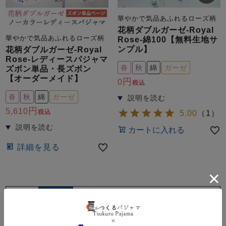
華やかで気品あふれるローズ柄
花柄ダブルガーゼ-Royal
華やかで気品あふれるローズ柄
Rose-綿100【無料生地サ
ンプル】
花柄ダブルガーゼ-Royal
Rose-レディースパジャマ
春
秋
綿
ガーゼ
ズボン単品・長ズボン
【オーダーメイド】
0
税込
春
秋
綿
ガーゼ
5,610
税込
5.00
（
1
）
カートに入れる
詳細を見る
優先度順
価格が安い順
価格が高い順
新着順
並び替
え
レビュー順