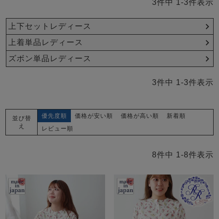
ズ
3
件中
1
-
3
件表示
パジャマ
上下セットレディース
ガールズ前開
ガールズかぶ
ボーイズ長袖
上着単品レディース
き
り
ズボン単品レディース
3
件中
1
-
3
件表示
売れ筋ランキング
新着商品
- Item Ranking -
- New Arrival -
ボーイズ半袖
ボーイズ前開
ボーイズかぶ
優先度順
価格が安い順
価格が高い順
新着順
並び替
き
り
え
レビュー順
すべての季節のパジャマ一覧はこちら
8
件中
1
-
8
件表示
ガールズ
上着
ガールズ
ズボ
ボーイズ
上着
ボーイズ
ズボ
単品
ン単品
単品
ン単品