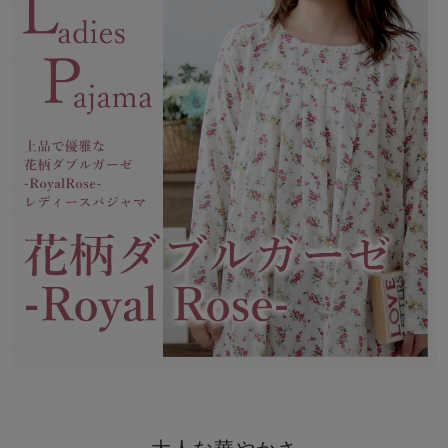
メンズパジャマ
上着単品
作務衣
胸がすけない
羽織・バスロ
体型別におすすめパジ
年齢別におすすめパジ
ルームウェア
会社概要
お買い物ガイド
安心の日本製
ーブ
ャマ
ャマ
サッカー/ちぢみ 楊
ニット/ストレッチ
起毛/フランネル
柳
ズボン単品
SDGsの取り組み
インナーウェア
生活雑貨
カタログギフト
春
夏
秋
冬
柄物
長袖
半袖
七分袖
ガールズパジャマ
すべてのメン
ズ
売れ筋ランキング
新着商品
パジャマ
- Item Ranking -
- New Arrival -