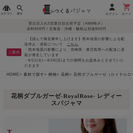
カテゴリ
探す
ログイン
カート
受注日入れ5営業日目出荷予定（AM9時〆）
季節で
生地で
目的別で
デザインで
はじめて
送料800円 / 北海道・沖縄・離島は別途800円
さがす
さがす
さがす
さがす
の方へ
レディースパジャマ
・【謹んで御見舞申し上げます】熊本地震の影響による配
送停止・遅延について
こちら
・熊本地震の影響により、宮崎県・鹿児島県への配送に遅
ご案内
延が発生しています
・8/11(火)～8/16(日)までの期間をお盆休みとさせていた
敏感肌用
入院・介護
つくるパジャマとは
胸が目立たない
夏パジャマ特集
迷ったら、まずはこの
だきます
パジャマ
パジャマ
パジャマ！
綿100%
リネン・麻
シルク/絹
長袖
半袖
七分袖
HOME
素材で探す
柄物
花柄
花柄ダブルガーゼ（ロイヤルロ
すべてのレデ
ィース
花柄ダブルガーゼ-RoyalRose- レディー
パジャマ
スパジャマ
マタニティ
ペアで
お支払い・送料・配送
返品・交換について
眠れる作務衣特集
よくあるご質問
前開き
かぶり
ワンピース
パジャマ
そろえたい
について
オーガニック素材
ガーゼ
サテン織り
春
夏
秋
冬