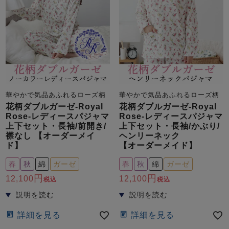
売れ筋ランキング
新着商品
華やかで気品あふれるローズ柄
華やかで気品あふれるローズ柄
- Item Ranking -
- New Arrival -
花柄ダブルガーゼ-Royal
花柄ダブルガーゼ-Royal
Rose-レディースパジャマ
Rose-レディースパジャマ
上下セット・長袖/前開き/
上下セット・長袖/かぶり/
すべてのデザインのパジャマ一覧はこちら
襟なし 【オーダーメイ
ヘンリーネック
ド】
【オーダーメイド】
春
秋
綿
ガーゼ
春
秋
綿
ガーゼ
12,100
12,100
税込
税込
詳細を見る
詳細を見る