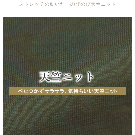
メンズパジャマ
ストレッチの効いた、のびのび天竺ニット
上着単品
作務衣
胸がすけない
羽織・バスロ
体型別におすすめパジ
年齢別におすすめパジ
ルームウェア
会社概要
お買い物ガイド
安心の日本製
ーブ
ャマ
ャマ
サッカー/ちぢみ 楊
ニット/ストレッチ
起毛/フランネル
柳
ズボン単品
SDGsの取り組み
インナーウェア
生活雑貨
カタログギフト
春
夏
秋
冬
柄物
長袖
半袖
七分袖
ガールズパジャマ
すべてのメン
ズ
売れ筋ランキング
新着商品
パジャマ
- Item Ranking -
- New Arrival -