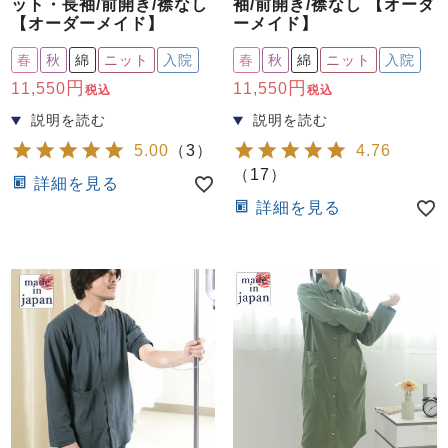
ット・長袖/前開き/襟なし
袖/前開き/襟なし 【オーダ
【オーダーメイド】
ーメイド】
春
秋
綿
ニット
入院
春
秋
綿
ニット
入院
11,550
11,550
税込
税込
5.00
（
3
）
4.76
（
17
）
詳細を見る
詳細を見る