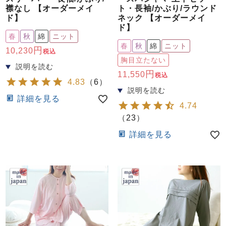
襟なし 【オーダーメイ
ト・長袖/かぶり/ラウンド
ド】
ネック 【オーダーメイ
ド】
春
秋
綿
ニット
春
秋
綿
ニット
10,230
税込
胸目立たない
11,550
税込
4.83
（
6
）
詳細を見る
4.74
（
23
）
詳細を見る