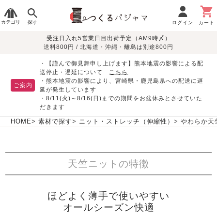
カテゴリ
探す
ログイン
カート
受注日入れ5営業日目出荷予定（AM9時〆）
季節で
生地で
目的別で
デザインで
はじめて
送料800円 / 北海道・沖縄・離島は別途800円
さがす
さがす
さがす
さがす
の方へ
レディースパジャマ
・【謹んで御見舞申し上げます】熊本地震の影響による配
送停止・遅延について
こちら
・熊本地震の影響により、宮崎県・鹿児島県への配送に遅
ご案内
延が発生しています
・8/11(火)～8/16(日)までの期間をお盆休みとさせていた
敏感肌用
入院・介護
つくるパジャマとは
胸が目立たない
夏パジャマ特集
迷ったら、まずはこの
だきます
パジャマ
パジャマ
パジャマ！
綿100%
リネン・麻
シルク/絹
長袖
半袖
七分袖
HOME
素材で探す
ニット・ストレッチ（伸縮性）
やわらか天
すべてのレデ
ィース
パジャマ
天竺ニットの特徴
マタニティ
ペアで
お支払い・送料・配送
返品・交換について
眠れる作務衣特集
よくあるご質問
前開き
かぶり
ワンピース
パジャマ
そろえたい
について
ほどよく薄手で使いやすい
オーガニック素材
ガーゼ
サテン織り
春
夏
秋
冬
オールシーズン快適