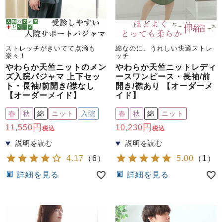
ストレッチがきいてて点滴も
綿なのに、うれしい快適ストレ
楽々！
ッチ
やわらか天竺ニットのメン
やわらか天竺ニットレディ
ズ入院パジャマ 上下セッ
ースワンピース・長袖/前
ト・長袖/前開き/襟なし
開き/襟あり 【オーダーメ
【オーダーメイド】
イド】
春
秋
綿
ニット
入院
春
秋
綿
ニット
11,550
10,230
税込
税込
4.17
（
6
）
5.00
（
1
）
詳細を見る
詳細を見る