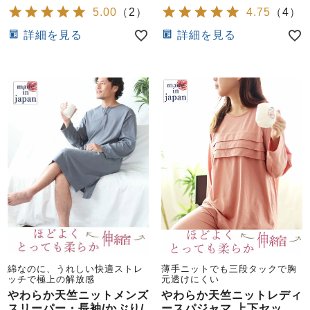
5.00
（
2
）
4.75
（
4
）
詳細を見る
詳細を見る
綿なのに、うれしい快適ストレ
薄手ニットでも三段タックで胸
ッチで極上の解放感
元透けにくい
やわらか天竺ニットメンズ
やわらか天竺ニットレディ
スリーパー・長袖/かぶり/
ースパジャマ 上下セッ