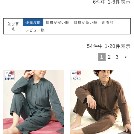
6
件中
1
-
6
件表示
優先度順
価格が安い順
価格が高い順
新着順
並び替
え
レビュー順
54
件中
1
-
20
件表示
1
2
3