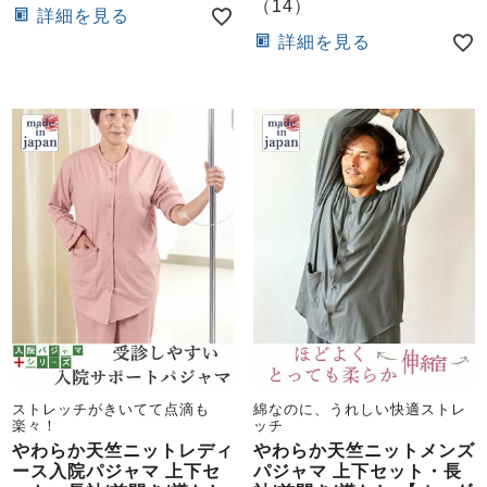
（
14
）
詳細を見る
詳細を見る
ストレッチがきいてて点滴も
綿なのに、うれしい快適ストレ
楽々！
ッチ
やわらか天竺ニットレディ
やわらか天竺ニットメンズ
ース入院パジャマ 上下セ
パジャマ 上下セット・長