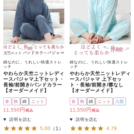
綿なのに、うれしい快適ストレ
綿なのに、うれしい快適ストレ
ッチ
ッチ
やわらか天竺ニットレディ
やわらか天竺ニットレディ
ースパジャマ上下セット・
ースパジャマ 上下セッ
長袖/前開き/バンドカラー
ト・長袖/前開き/襟なし
【オーダーメイド】
【オーダーメイド】
春
秋
綿
ニット
春
秋
綿
ニット
入院
11,550
11,550
税込
税込
5.00
（
1
）
4.79