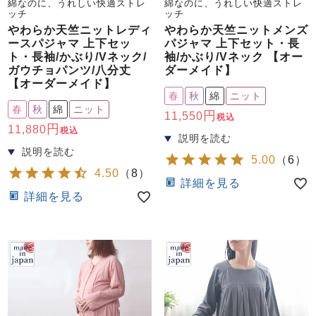
綿なのに、うれしい快適ストレ
綿なのに、うれしい快適ストレ
ッチ
ッチ
やわらか天竺ニットレディ
やわらか天竺ニットメンズ
ースパジャマ 上下セッ
パジャマ 上下セット・長
ト・長袖/かぶり/Vネック/
袖/かぶり/Vネック 【オー
ガウチョパンツ/八分丈
ダーメイド】
【オーダーメイド】
春
秋
綿
ニット
春
秋
綿
ニット
11,550
税込
11,880
税込
5.00
（
6
）
4.50
（
8
）
詳細を見る
詳細を見る