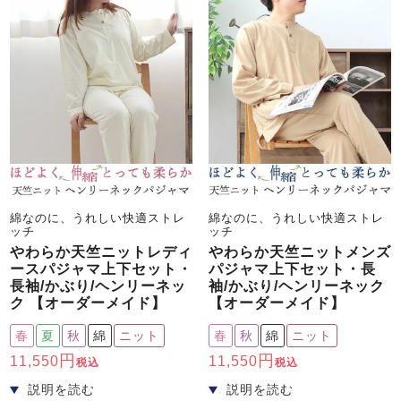
綿なのに、うれしい快適ストレ
綿なのに、うれしい快適ストレ
ッチ
ッチ
やわらか天竺ニットレディ
やわらか天竺ニットメンズ
ースパジャマ上下セット・
パジャマ上下セット・長
長袖/かぶり/ヘンリーネッ
袖/かぶり/ヘンリーネック
ク 【オーダーメイド】
【オーダーメイド】
春
夏
秋
綿
ニット
春
秋
綿
ニット
11,550
11,550
税込
税込