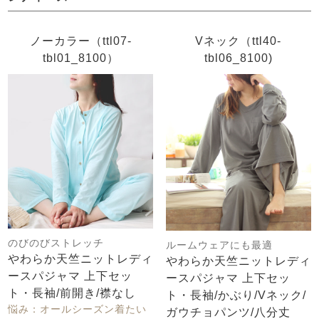
ズ
パジャマ
ノーカラー（ttl07-
Vネック（ttl40-
ガールズ前開
ガールズかぶ
ボーイズ長袖
tbl01_8100）
tbl06_8100)
き
り
売れ筋ランキング
新着商品
- Item Ranking -
- New Arrival -
ボーイズ半袖
ボーイズ前開
ボーイズかぶ
き
り
すべての季節のパジャマ一覧はこちら
のびのびストレッチ
ルームウェアにも最適
やわらか天竺ニットレディ
やわらか天竺ニットレディ
ースパジャマ 上下セッ
ースパジャマ 上下セッ
ガールズ
上着
ガールズ
ズボ
ボーイズ
上着
ボーイズ
ズボ
ト・長袖/前開き/襟なし
ト・長袖/かぶり/Vネック/
単品
ン単品
単品
ン単品
悩み：オールシーズン着たい
ガウチョパンツ/八分丈