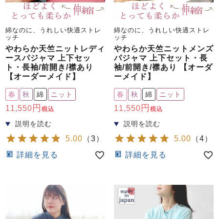
綿なのに、うれしい快適ストレ
綿なのに、うれしい快適ストレ
ッチ
ッチ
やわらか天竺ニットレディ
やわらか天竺ニットメンズ
ースパジャマ 上下セッ
パジャマ 上下セット・長
ト・長袖/前開き/襟あり
袖/前開き/襟あり 【オーダ
【オーダーメイド】
ーメイド】
春
秋
綿
ニット
春
秋
綿
ニット
11,550
11,550
税込
税込
5.00
（
3
）
5.00
（
4
）
詳細を見る
詳細を見る