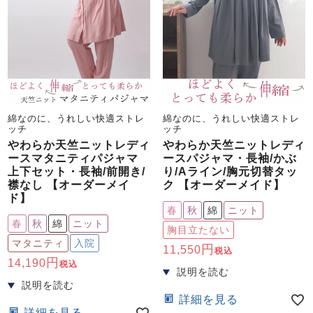
綿なのに、うれしい快適ストレ
綿なのに、うれしい快適ストレ
ッチ
ッチ
やわらか天竺ニットレディ
やわらか天竺ニットレディ
ースマタニティパジャマ
ースパジャマ・長袖/かぶ
上下セット・長袖/前開き/
り/Aライン/胸元切替タッ
襟なし 【オーダーメイ
ク 【オーダーメイド】
ド】
春
秋
綿
ニット
春
秋
綿
ニット
胸目立たない
マタニティ
入院
11,550
税込
14,190
税込
詳細を見る
詳細を見る