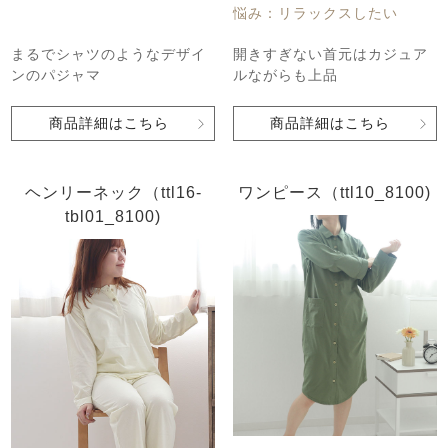
悩み：リラックスしたい
まるでシャツのようなデザイ
開きすぎない首元はカジュア
ンのパジャマ
ルながらも上品
商品詳細はこちら
商品詳細はこちら
売れ筋ランキング
新着商品
- Item Ranking -
- New Arrival -
ヘンリーネック（ttl16-
ワンピース（ttl10_8100)
tbl01_8100)
すべてのデザインのパジャマ一覧はこちら