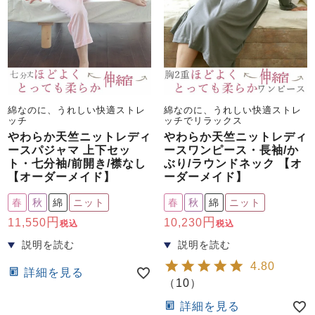
綿なのに、うれしい快適ストレ
綿なのに、うれしい快適ストレ
ッチ
ッチでリラックス
やわらか天竺ニットレディ
やわらか天竺ニットレディ
ースパジャマ 上下セッ
ースワンピース・長袖/か
ト・七分袖/前開き/襟なし
ぶり/ラウンドネック 【オ
【オーダーメイド】
ーダーメイド】
春
秋
綿
ニット
春
秋
綿
ニット
11,550
10,230
税込
税込
4.80
詳細を見る
（
10
）
詳細を見る