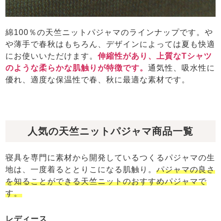
前開き
かぶり
スリーパー
目的別でさがす一覧はこちら
売れ筋ランキング
新着商品
綿100％の天竺ニットパジャマのラインナップです。や
- Item Ranking -
- New Arrival -
や薄手で春秋はもちろん、デザインによっては夏も快適
上着単品
にお使いいただけます。
伸縮性があり、上質なTシャツ
作務衣
羽織・バスロ
すべての生地一覧はこちら
春
夏
秋
冬
のような柔らかな肌触りが特徴です。
通気性、吸水性に
ーブ
優れ、適度な保温性で春、秋に最適な素材です。
ボーイズパジャマ
ズボン単品
人気の天竺ニットパジャマ商品一覧
寝具を専門に素材から開発しているつくるパジャマの生
地は、一度着るととりこになる肌触り。
パジャマの良さ
を知ることができる天竺ニットのおすすめパジャマで
す。
ガールズ長袖
ガールズ半袖
ワンピース
春
夏
秋
冬
すべてのキッ
レディース