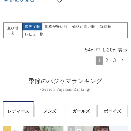
優先度順
価格が安い順
価格が高い順
新着順
並び替
え
レビュー順
54
件中
1
-
20
件表示
1
2
3
季節のパジャマランキング
-Season Pajamas Ranking-
レディース
メンズ
ガールズ
ボーイズ
1
2