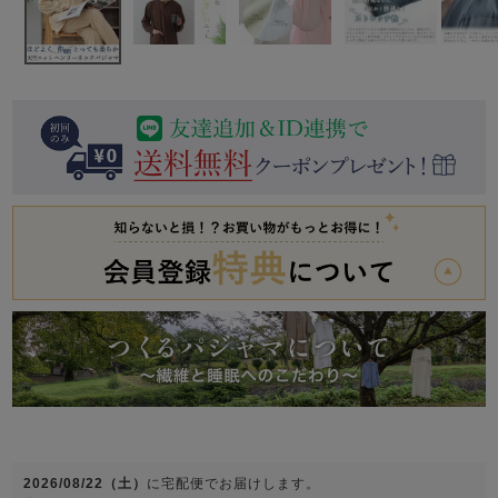
前開き
かぶり
スリーパー
目的別でさがす一覧はこちら
売れ筋ランキング
新着商品
- Item Ranking -
- New Arrival -
上着単品
作務衣
羽織・バスロ
すべての生地一覧はこちら
春
夏
秋
冬
ーブ
ボーイズパジャマ
ズボン単品
ガールズ長袖
ガールズ半袖
ワンピース
春
夏
秋
冬
すべてのキッ
2026/08/22（土）
に
宅配便
でお届けします。