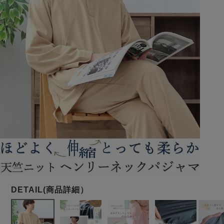
メンズパジャマ
上着単品
作務衣
胸がすけない
羽織・バスロ
体型別におすすめパジ
年齢別におすすめパジ
ルームウェア
会社概要
お買い物ガイド
安心の日本製
ーブ
ャマ
ャマ
サッカー/ちぢみ 楊
ニット/ストレッチ
起毛/フランネル
柳
ズボン単品
SDGsの取り組み
インナーウェア
生活雑貨
カタログギフト
春
夏
秋
冬
柄物
長袖
半袖
七分袖
ガールズパジャマ
すべてのメン
ズ
売れ筋ランキング
新着商品
パジャマ
- Item Ranking -
- New Arrival -