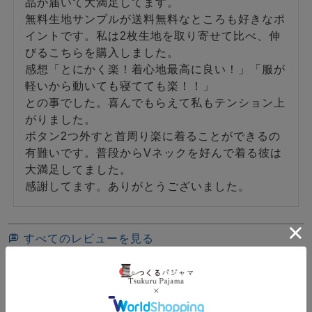
品が届いて大満足してます。

無料生地サンプルが送料無料なところも好きなポ
イントです。私は2枚生地を取り寄せて比べ、伸
びるこちらを購入しました。

感想「とにかく楽！着心地最高に良い！」「服が
軽いから動いても寝てても楽！！」

との事でした。喜んでもらえて私もテンション上
がりました。

ボタン2つ外すと首周り楽に着ることができるの
有難いです。普段からVネックを好んで着る彼は
大満足してました。

感謝してます。ありがとうございました。
すべてのレビューを見る
レビューを書く
カラー・サイズ・スペック