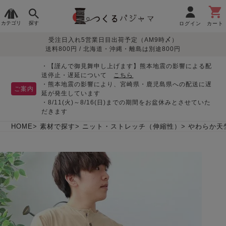
カテゴリ
探す
ログイン
カート
受注日入れ5営業日目出荷予定（AM9時〆）
季節で
生地で
目的別で
デザインで
はじめて
送料800円 / 北海道・沖縄・離島は別途800円
さがす
さがす
さがす
さがす
の方へ
レディースパジャマ
・【謹んで御見舞申し上げます】熊本地震の影響による配
送停止・遅延について
こちら
・熊本地震の影響により、宮崎県・鹿児島県への配送に遅
ご案内
延が発生しています
・8/11(火)～8/16(日)までの期間をお盆休みとさせていた
敏感肌用
入院・介護
つくるパジャマとは
胸が目立たない
夏パジャマ特集
迷ったら、まずはこの
だきます
パジャマ
パジャマ
パジャマ！
綿100%
リネン・麻
シルク/絹
長袖
半袖
七分袖
HOME
素材で探す
ニット・ストレッチ（伸縮性）
やわらか天
すべてのレデ
ィース
パジャマ
マタニティ
ペアで
お支払い・送料・配送
返品・交換について
眠れる作務衣特集
よくあるご質問
前開き
かぶり
ワンピース
パジャマ
そろえたい
について
オーガニック素材
ガーゼ
サテン織り
春
夏
秋
冬