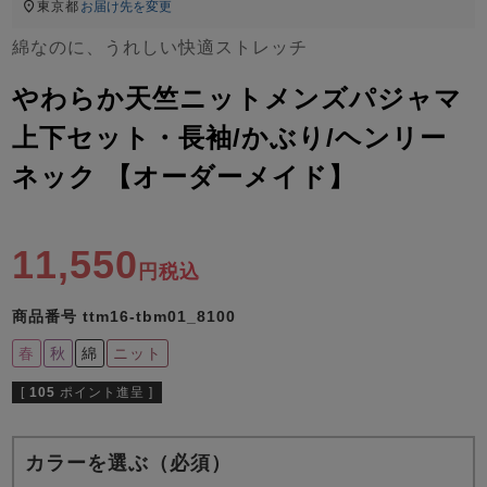
ズ
東京都
お届け先を変更
パジャマ
綿なのに、うれしい快適ストレッチ
ガールズ前開
ガールズかぶ
ボーイズ長袖
やわらか天竺ニットメンズパジャマ
き
り
上下セット・長袖/かぶり/ヘンリー
ネック 【オーダーメイド】
売れ筋ランキング
新着商品
- Item Ranking -
- New Arrival -
ボーイズ半袖
ボーイズ前開
ボーイズかぶ
11,550
税込
き
り
すべての季節のパジャマ一覧はこちら
商品番号
ttm16-tbm01_8100
春
秋
綿
ニット
[
105
ポイント進呈 ]
ガールズ
上着
ガールズ
ズボ
ボーイズ
上着
ボーイズ
ズボ
単品
ン単品
単品
ン単品
カラーを選ぶ（必須）