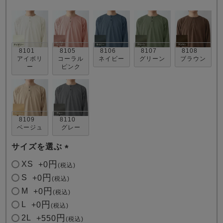
8101
8105
8106
8107
8108
アイボリ
コーラル
ネイビー
グリーン
ブラウン
ー
ピンク
売れ筋ランキング
新着商品
- Item Ranking -
- New Arrival -
8109
8110
すべてのデザインのパジャマ一覧はこちら
ベージュ
グレー
サイズを選ぶ
(
XS
+
0
税込
必
S
+
0
税込
須
M
+
0
税込
)
L
+
0
税込
2L
+
550
税込