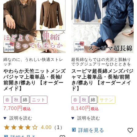
綿なのに、うれしい快適ストレ
超長綿ならではの光沢と肌触り
ッチ
でラグジュアリーなひとときを
やわらか天竺ニットメンズ
スーピマ超長綿メンズパジ
パジャマ上着単品・長袖/
ャマ上着単品・長袖/前開
前開き/襟あり 【オーダー
き/襟あり 【オーダーメイ
メイド】
ド】
春
秋
綿
ニット
春
秋
綿
サテン
7,700
8,140
税込
税込
4.00
（
1
）
詳細を見る