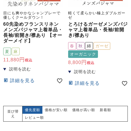
目にも爽やかなシャンブレーで
軽くて柔らかい極上ダブルガー
優しくクールダウン！
ゼ
60先染めフランスリネン
とろけるガーゼメンズパジ
メンズパジャマ上着単品・
ャマ上着単品・長袖/前開
長袖/前開き/襟あり 【オー
き/襟あり
ダーメイド】
春
秋
綿
ガーゼ
夏
麻
オーガニック
11,880
税込
8,800
税込
詳細を見る
詳細を見る
優先度順
価格が安い順
価格が高い順
新着順
並び替
え
レビュー順