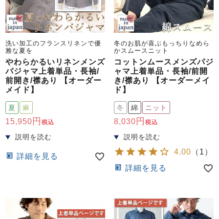
洗い加工のフランスリネンで優
冬のお肌が喜ぶもっちりなめら
雅な夏を
かスムースニット
やわらかるいリネンメンズ
コットンムースメンズパジ
パジャマ上着単品・長袖/
ャマ上着単品・長袖/前開
前開き/襟あり 【オーダー
き/襟あり 【オーダーメイ
売れ筋ランキング
新着商品
メイド】
ド】
- Item Ranking -
- New Arrival -
夏
麻
冬
綿
ニット
15,950
8,030
税込
税込
すべてのデザインのパジャマ一覧はこちら
4.00
（
1
）
詳細を見る
詳細を見る