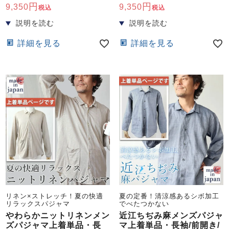
9,350
9,350
税込
税込
詳細を見る
詳細を見る
リネン×ストレッチ！夏の快適
夏の定番！清涼感あるシボ加工
リラックスパジャマ
でべたつかない
やわらかニットリネンメン
近江ちぢみ麻メンズパジャ
ズパジャマ上着単品・長
マ上着単品・長袖/前開き/