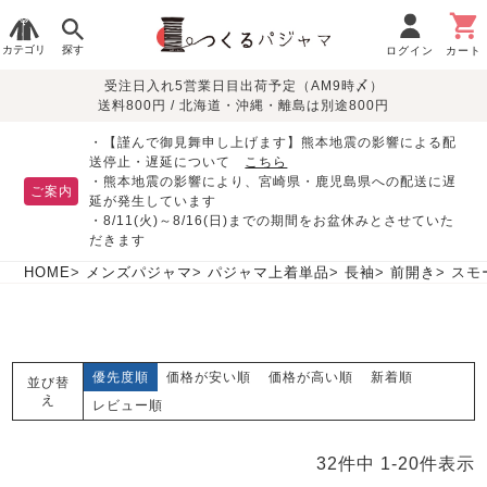
カテゴリ
探す
ログイン
カート
受注日入れ5営業日目出荷予定（AM9時〆）
季節で
生地で
目的別で
デザインで
はじめて
送料800円 / 北海道・沖縄・離島は別途800円
さがす
さがす
さがす
さがす
の方へ
レディースパジャマ
・【謹んで御見舞申し上げます】熊本地震の影響による配
送停止・遅延について
こちら
・熊本地震の影響により、宮崎県・鹿児島県への配送に遅
ご案内
延が発生しています
・8/11(火)～8/16(日)までの期間をお盆休みとさせていた
敏感肌用
入院・介護
つくるパジャマとは
胸が目立たない
夏パジャマ特集
迷ったら、まずはこの
だきます
パジャマ
パジャマ
パジャマ！
綿100%
リネン・麻
シルク/絹
長袖
半袖
七分袖
HOME
メンズパジャマ
パジャマ上着単品
長袖
前開き
スモ
すべてのレデ
ィース
パジャマ
優先度順
価格が安い順
価格が高い順
新着順
並び替
マタニティ
ペアで
お支払い・送料・配送
返品・交換について
眠れる作務衣特集
よくあるご質問
え
前開き
かぶり
ワンピース
レビュー順
パジャマ
そろえたい
について
オーガニック素材
ガーゼ
サテン織り
春
夏
秋
冬
32
件中
1
-
20
件表示