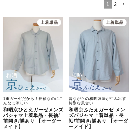
メンズパジャマ
1
2
上着単品
作務衣
胸がすけない
羽織・バスロ
体型別におすすめパジ
年齢別におすすめパジ
ルームウェア
会社概要
お買い物ガイド
安心の日本製
ーブ
ャマ
ャマ
サッカー/ちぢみ 楊
ニット/ストレッチ
起毛/フランネル
柳
ズボン単品
SDGsの取り組み
インナーウェア
生活雑貨
カタログギフト
春
夏
秋
冬
柄物
長袖
半袖
七分袖
1重ガーゼだから！長袖なのにこ
昔ながらの和晒製法が生み出す
ガールズパジャマ
んなに涼しい
特別な風合い
すべてのメン
和晒京ひとえガーゼメンズ
和晒京ふたえガーゼ メン
ズ
パジャマ上着単品・長袖/
ズパジャマ上着単品・長
売れ筋ランキング
新着商品
パジャマ
前開き/襟あり 【オーダー
袖/前開き/襟あり 【オーダ
- Item Ranking -
- New Arrival -
メイド】
ーメイド】