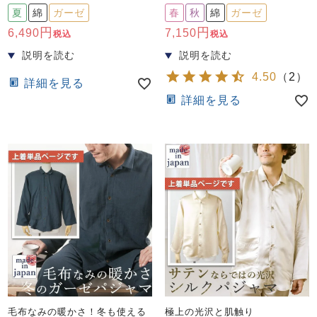
前開き
かぶり
スリーパー
夏
綿
ガーゼ
春
秋
綿
ガーゼ
目的別でさがす一覧はこちら
6,490
7,150
税込
税込
売れ筋ランキング
新着商品
- Item Ranking -
- New Arrival -
上着単品
4.50
（
2
）
詳細を見る
作務衣
羽織・バスロ
すべての生地一覧はこちら
春
夏
秋
冬
詳細を見る
ーブ
ボーイズパジャマ
ズボン単品
ガールズ長袖
ガールズ半袖
ワンピース
春
夏
秋
冬
すべてのキッ
毛布なみの暖かさ！冬も使える
極上の光沢と肌触り