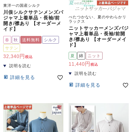
東洋一の国産シルク
川俣シルクサテンメンズパ
べたつかない、夏のやわらかリ
ジャマ上着単品・長袖/前
ラックス
開き/襟あり 【オーダーメ
ニットサッカーメンズパジ
イド】
ャマ上着単品・長袖/前開
き/襟あり 【オーダーメイ
春
秋
送料無料
シルク
ド】
サテン
夏
綿
ニット
32,340
税込
11,440
税込
詳細を見る
詳細を見る