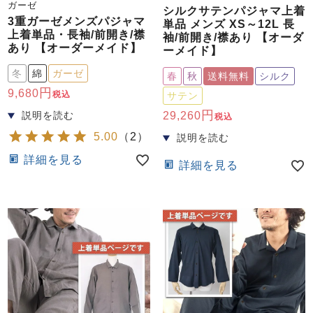
ズ
ガーゼ
シルクサテンパジャマ上着
パジャマ
3重ガーゼメンズパジャマ
単品 メンズ XS～12L 長
上着単品・長袖/前開き/襟
袖/前開き/襟あり 【オーダ
あり 【オーダーメイド】
ーメイド】
ガールズ前開
ガールズかぶ
ボーイズ長袖
き
り
冬
綿
ガーゼ
春
秋
送料無料
シルク
9,680
税込
サテン
29,260
税込
売れ筋ランキング
新着商品
5.00
（
2
）
- Item Ranking -
- New Arrival -
詳細を見る
ボーイズ半袖
ボーイズ前開
ボーイズかぶ
詳細を見る
き
り
すべての季節のパジャマ一覧はこちら
ガールズ
上着
ガールズ
ズボ
ボーイズ
上着
ボーイズ
ズボ
単品
ン単品
単品
ン単品