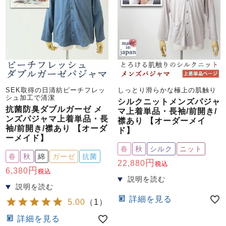
SEK取得の日清紡ピーチフレッ
しっとり滑らかな極上の肌触り
シュ加工で清潔
シルクニットメンズパジャ
抗菌防臭ダブルガーゼ メ
マ上着単品・長袖/前開き/
ンズパジャマ上着単品・長
襟あり 【オーダーメイ
袖/前開き/襟あり 【オーダ
ド】
ーメイド】
春
秋
シルク
ニット
春
秋
綿
ガーゼ
抗菌
22,880
税込
6,380
税込
詳細を見る
5.00
（
1
）
詳細を見る