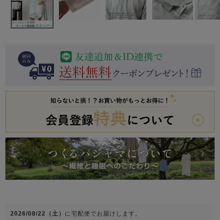
前開き
かぶり
スリーパー
目的別でさがす一覧はこちら
売れ筋ランキング
新着商品
- Item Ranking -
- New Arrival -
上着単品
作務衣
羽織・バスロ
すべての生地一覧はこちら
春
夏
秋
冬
ーブ
ボーイズパジャマ
ズボン単品
ガールズ長袖
ガールズ半袖
ワンピース
春
夏
秋
冬
すべてのキッ
2026/08/22（土）
に
宅配便
でお届けします。