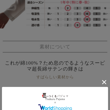
素材について
これが綿100%？ため息のでるようなスーピ
マ超長綿サテンの輝きは
すばらしい素材から