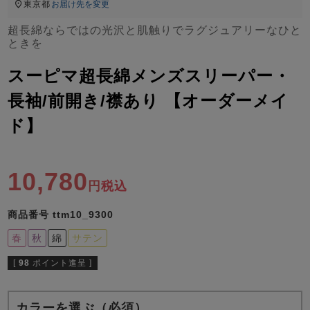
ズ
東京都
お届け先を変更
パジャマ
超長綿ならではの光沢と肌触りでラグジュアリーなひと
ときを
ガールズ前開
ガールズかぶ
ボーイズ長袖
き
り
スーピマ超長綿メンズスリーパー・
長袖/前開き/襟あり 【オーダーメイ
ド】
売れ筋ランキング
新着商品
- Item Ranking -
- New Arrival -
ボーイズ半袖
ボーイズ前開
ボーイズかぶ
き
り
10,780
すべての季節のパジャマ一覧はこちら
税込
商品番号
ttm10_9300
春
秋
綿
サテン
[
98
ポイント進呈 ]
ガールズ
上着
ガールズ
ズボ
ボーイズ
上着
ボーイズ
ズボ
単品
ン単品
単品
ン単品
カラーを選ぶ（必須）