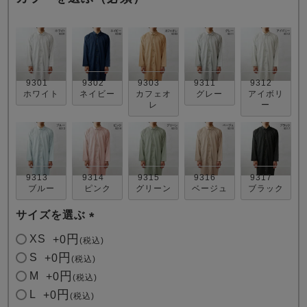
9301
9302
9303
9311
9312
ホワイト
ネイビー
カフェオ
グレー
アイボリ
レ
ー
売れ筋ランキング
新着商品
- Item Ranking -
- New Arrival -
すべてのデザインのパジャマ一覧はこちら
9313
9314
9315
9316
9317
ブルー
ピンク
グリーン
ベージュ
ブラック
サイズを選ぶ
(
XS
+
0
税込
必
S
+
0
税込
須
M
+
0
税込
)
L
+
0
税込