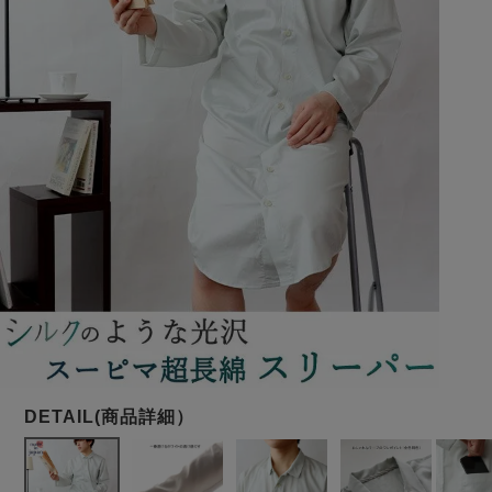
メンズパジャマ
上着単品
作務衣
胸がすけない
羽織・バスロ
体型別におすすめパジ
年齢別におすすめパジ
ルームウェア
会社概要
お買い物ガイド
安心の日本製
ーブ
ャマ
ャマ
サッカー/ちぢみ 楊
ニット/ストレッチ
起毛/フランネル
柳
ズボン単品
SDGsの取り組み
インナーウェア
生活雑貨
カタログギフト
春
夏
秋
冬
柄物
長袖
半袖
七分袖
ガールズパジャマ
すべてのメン
ズ
売れ筋ランキング
新着商品
パジャマ
- Item Ranking -
- New Arrival -