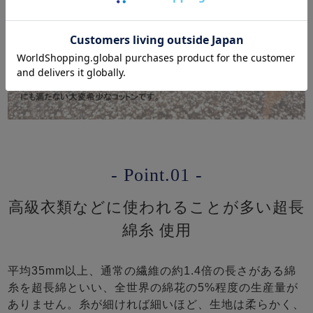
- Point.01 -
高級衣類などに使われることが多い超長
綿糸 使用
平均35mm以上、通常の繊維の約1.4倍の長さがある綿
糸を超長綿といい、全世界の綿花の5%程度の生産量が
ありません。糸が細ければ細いほど、生地は柔らかく、