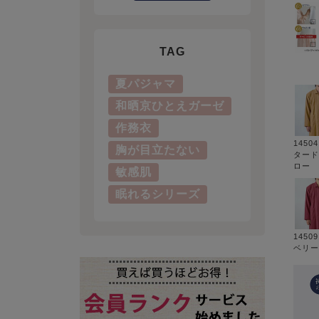
TAG
夏パジャマ
和晒京ひとえガーゼ
作務衣
1450
胸が目立たない
タード
ロー
敏感肌
眠れるシリーズ
1450
ベリー