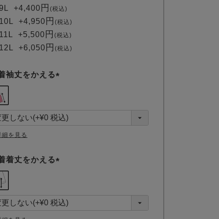
9L
+
4,400
税込
10L
+
4,950
税込
11L
+
5,500
税込
12L
+
6,050
税込
着袖丈をかえる
(
必
須
)
詳細を見る
着着丈をかえる
(
必
須
)