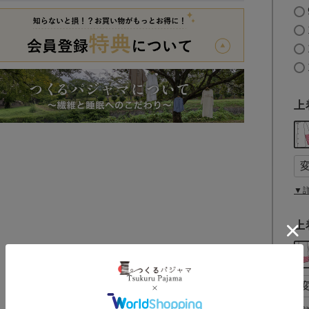
上
▼
上