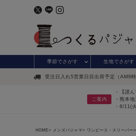
季節で
さがす
生地で
さがす
受注日入れ5営業日目出荷予定（AM9
・【謹ん
ご案内
・熊本地
・8/11
HOME
メンズパジャマ
ワンピース・スリーパー