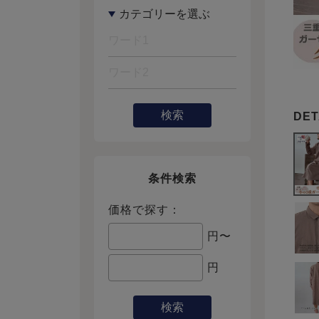
検索
条件検索
価格で探す：
円〜
円
検索