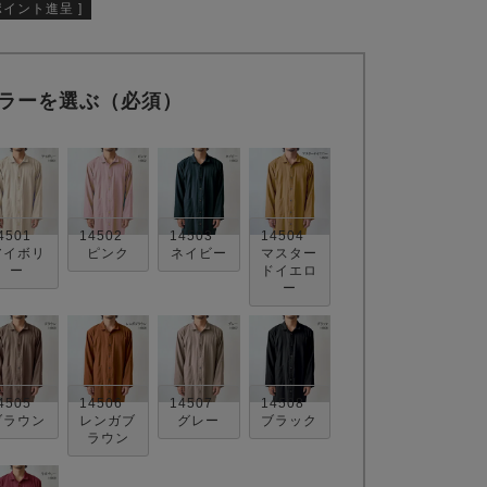
ポイント進呈 ]
ラーを選ぶ（必須）
4501
14502
14503
14504
アイボリ
ピンク
ネイビー
マスター
ー
ドイエロ
ー
4505
14506
14507
14508
ブラウン
レンガブ
グレー
ブラック
ラウン