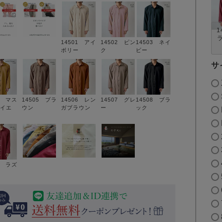
1
14501 アイ
14502 ピン
14503 ネイ
ボリー
ク
ビー
サ
4 マス
14505 ブラ
14506 レン
14507 グレ
14508 ブラ
イエ
ウン
ガブラウン
ー
ック
9 ラズ