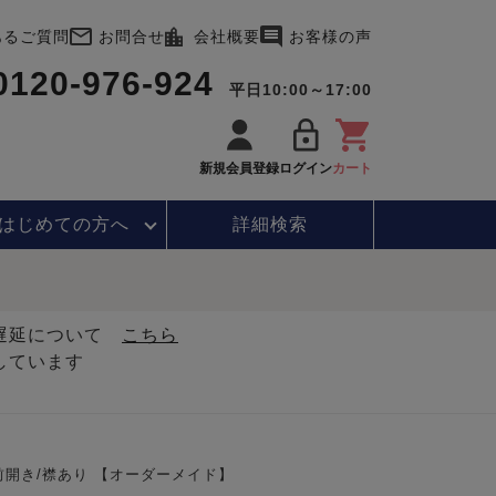
あるご質問
お問合せ
会社概要
お客様の声
0120-976-924
平日10:00～17:00
新規会員登録
ログイン
カート
はじめて
の方へ
詳細検索
・遅延について
こちら
しています
前開き/襟あり 【オーダーメイド】