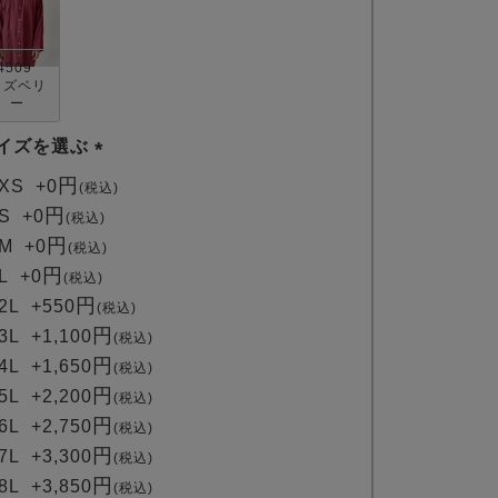
4509
ラズベリ
ー
イズを選ぶ
(
XS
+
0
税込
必
S
+
0
税込
須
M
+
0
税込
)
L
+
0
税込
2L
+
550
税込
3L
+
1,100
税込
4L
+
1,650
税込
5L
+
2,200
税込
6L
+
2,750
税込
7L
+
3,300
税込
8L
+
3,850
税込