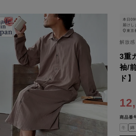
本日
0
届けし
東京
解放感
3重
袖/
ド】
12
商品番
冬
綿