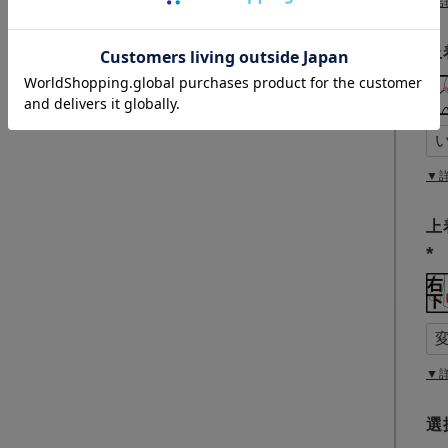
▼
上
▼
上
(
必
須
)
▼
選