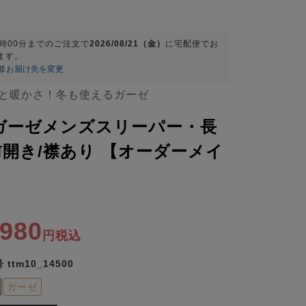
9時00分
までのご注文で
2026/08/21（金）
に
宅配便
でお
ます。
都
お届け先を変更
と暖かさ！冬も使えるガーゼ
ガーゼメンズスリーパー・長
前開き/襟あり 【オーダーメイ
,980
税込
号
ttm10_14500
ガーゼ