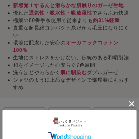
新感覚！するんと滑らかな肌触りのガーゼ生地
優れた
通気性・吸水性・吸放湿性
でさらふわ快適
極細の80番手糸使用で従来よりも
約31%軽量
貴重な超長綿コンパクト糸だから毛玉になりにく
い
環境に配慮した安心の
オーガニックコットン
100％
生地にストレスをかけない、伝統のある和晒製法
和をイメージした心安らぐ7色展開
洗うほどやわらかく
肌に馴染む
ダブルガーゼ
シャツのように上品なデザインで部屋着にもおす
すめ