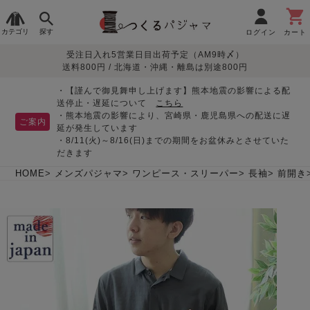
カテゴリ
探す
ログイン
カート
受注日入れ5営業日目出荷予定（AM9時〆）
季節で
生地で
目的別で
デザインで
はじめて
送料800円 / 北海道・沖縄・離島は別途800円
さがす
さがす
さがす
さがす
の方へ
レディースパジャマ
・【謹んで御見舞申し上げます】熊本地震の影響による配
送停止・遅延について
こちら
・熊本地震の影響により、宮崎県・鹿児島県への配送に遅
ご案内
延が発生しています
・8/11(火)～8/16(日)までの期間をお盆休みとさせていた
敏感肌用
入院・介護
つくるパジャマとは
胸が目立たない
夏パジャマ特集
迷ったら、まずはこの
だきます
パジャマ
パジャマ
パジャマ！
綿100%
リネン・麻
シルク/絹
長袖
半袖
七分袖
HOME
メンズパジャマ
ワンピース・スリーパー
長袖
前開き
すべてのレデ
ィース
パジャマ
マタニティ
ペアで
お支払い・送料・配送
返品・交換について
眠れる作務衣特集
よくあるご質問
前開き
かぶり
ワンピース
パジャマ
そろえたい
について
オーガニック素材
ガーゼ
サテン織り
春
夏
秋
冬