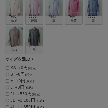
7601
7602
7603
7604
7605
生成
薄藤
空
梅蕾
藍
売れ筋ランキング
新着商品
- Item Ranking -
- New Arrival -
7606
7607
灰桜
墨
サイズを選ぶ
すべてのデザインのパジャマ一覧はこちら
(
XS
+
0
税込
必
S
+
0
税込
須
M
+
0
税込
)
L
+
0
税込
2L
+
550
税込
3L
+
1,100
税込
4L
+
1,650
税込