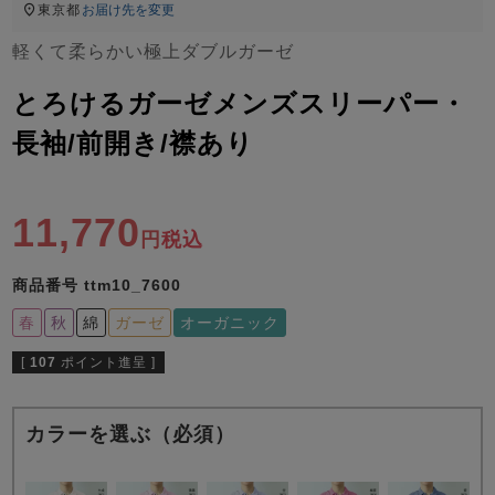
ズ
東京都
お届け先を変更
パジャマ
軽くて柔らかい極上ダブルガーゼ
ガールズ前開
ガールズかぶ
ボーイズ長袖
とろけるガーゼメンズスリーパー・
き
り
長袖/前開き/襟あり
売れ筋ランキング
新着商品
- Item Ranking -
- New Arrival -
11,770
税込
ボーイズ半袖
ボーイズ前開
ボーイズかぶ
き
り
商品番号
ttm10_7600
すべての季節のパジャマ一覧はこちら
春
秋
綿
ガーゼ
オーガニック
[
107
ポイント進呈 ]
カラーを選ぶ（必須）
ガールズ
上着
ガールズ
ズボ
ボーイズ
上着
ボーイズ
ズボ
単品
ン単品
単品
ン単品