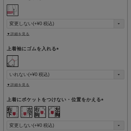
(
必
須
)
▼詳細を見る
上着袖にゴムを入れる
(
必
須
)
▼詳細を見る
上着にポケットをつけない・位置をかえる
(
必
須
)