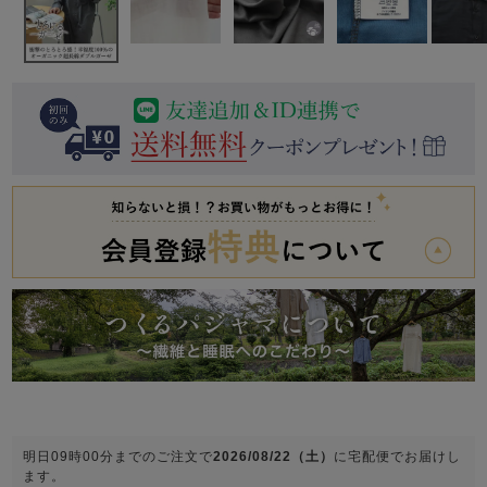
前開き
かぶり
スリーパー
目的別でさがす一覧はこちら
売れ筋ランキング
新着商品
- Item Ranking -
- New Arrival -
上着単品
作務衣
羽織・バスロ
すべての生地一覧はこちら
春
夏
秋
冬
ーブ
ボーイズパジャマ
ズボン単品
ガールズ長袖
ガールズ半袖
ワンピース
春
夏
秋
冬
明日
09時00分
までのご注文で
2026/08/22（土）
に
宅配便
でお届けし
すべてのキッ
ます。