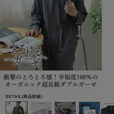
メンズパジャマ
上着単品
作務衣
胸がすけない
羽織・バスロ
体型別におすすめパジ
年齢別におすすめパジ
ルームウェア
会社概要
お買い物ガイド
安心の日本製
ーブ
ャマ
ャマ
サッカー/ちぢみ 楊
ニット/ストレッチ
起毛/フランネル
柳
ズボン単品
SDGsの取り組み
インナーウェア
生活雑貨
カタログギフト
春
夏
秋
冬
柄物
長袖
半袖
七分袖
ガールズパジャマ
すべてのメン
ズ
売れ筋ランキング
新着商品
パジャマ
- Item Ranking -
- New Arrival -