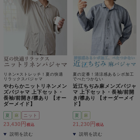
リネン×ストレッチ！夏の快適
夏の定番！清涼感あるシボ加工
リラックスパジャマ
でべたつかない
やわらかニットリネンメン
近江ちぢみ麻メンズパジャ
ズパジャマ 上下セット・
マ 上下セット・長袖/前開
長袖/前開き/襟あり 【オー
き/襟あり 【オーダーメイ
ダーメイド】
ド】
夏
麻
ニット
夏
麻
23,430
21,230
税込
税込