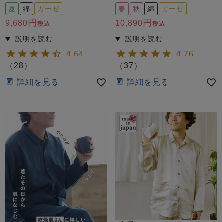
前開き
かぶり
スリーパー
夏
綿
ガーゼ
春
秋
綿
ガーゼ
目的別でさがす一覧はこちら
9,680
10,890
税込
税込
売れ筋ランキング
新着商品
- Item Ranking -
- New Arrival -
上着単品
4.64
4.76
（
28
）
（
37
）
作務衣
羽織・バスロ
すべての生地一覧はこちら
春
夏
秋
冬
ーブ
詳細を見る
詳細を見る
ボーイズパジャマ
ズボン単品
ガールズ長袖
ガールズ半袖
ワンピース
春
夏
秋
冬
すべてのキッ