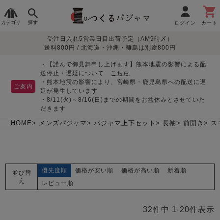
カテゴリ
探す
ログイン
カート
受注日入れ5営業日目出荷予定（AM9時〆）
季節で
生地で
目的別で
デザインで
はじめて
送料800円 / 北海道・沖縄・離島は別途800円
さがす
さがす
さがす
さがす
の方へ
レディースパジャマ
・【謹んで御見舞申し上げます】熊本地震の影響による配
送停止・遅延について
こちら
・熊本地震の影響により、宮崎県・鹿児島県への配送に遅
ご案内
延が発生しています
・8/11(火)～8/16(日)までの期間をお盆休みとさせていた
敏感肌用
入院・介護
つくるパジャマとは
胸が目立たない
夏パジャマ特集
迷ったら、まずはこの
だきます
パジャマ
パジャマ
パジャマ！
綿100%
リネン・麻
シルク/絹
長袖
半袖
七分袖
HOME
メンズパジャマ
パジャマ上下セット
長袖
前開き
ス
すべてのレデ
ィース
パジャマ
優先度順
価格が安い順
価格が高い順
新着順
並び替
マタニティ
ペアで
お支払い・送料・配送
返品・交換について
眠れる作務衣特集
よくあるご質問
え
前開き
かぶり
ワンピース
レビュー順
パジャマ
そろえたい
について
オーガニック素材
ガーゼ
サテン織り
春
夏
秋
冬
32
件中
1
-
20
件表示