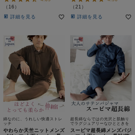
（
16
）
（
21
）
詳細を見る
詳細を見る
綿なのに、うれしい快適ストレ
超長綿ならではの光沢と肌触り
ッチ
でラグジュアリーなひとときを
やわらか天竺ニットメンズ
スーピマ超長綿メンズパジ