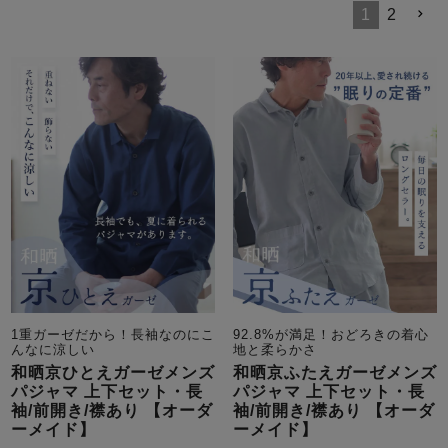
メンズパジャマ
1
2
上着単品
作務衣
胸がすけない
羽織・バスロ
体型別におすすめパジ
年齢別におすすめパジ
ルームウェア
会社概要
お買い物ガイド
安心の日本製
ーブ
ャマ
ャマ
サッカー/ちぢみ 楊
ニット/ストレッチ
起毛/フランネル
柳
ズボン単品
SDGsの取り組み
インナーウェア
生活雑貨
カタログギフト
春
夏
秋
冬
柄物
長袖
半袖
七分袖
1重ガーゼだから！長袖なのにこ
92.8%が満足！おどろきの着心
ガールズパジャマ
んなに涼しい
地と柔らかさ
すべてのメン
和晒京ひとえガーゼメンズ
和晒京ふたえガーゼメンズ
ズ
パジャマ 上下セット・長
パジャマ 上下セット・長
売れ筋ランキング
新着商品
パジャマ
袖/前開き/襟あり 【オーダ
袖/前開き/襟あり 【オーダ
- Item Ranking -
- New Arrival -
ーメイド】
ーメイド】