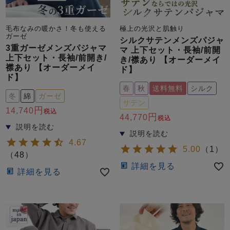
ズ
パジャマ
毛布なみの暖かさ！冬も使える
極上の光沢と肌触り
ガーゼ
シルクサテンメンズパジャ
ガールズ前開
ガールズかぶ
ボーイズ長袖
3重ガーゼメンズパジャマ
マ 上下セット・長袖/前開
き
り
上下セット・長袖/前開き/
き/襟あり 【オーダーメイ
襟あり 【オーダーメイ
ド】
ド】
春
秋
送料無料
シルク
売れ筋ランキング
新着商品
冬
綿
ガーゼ
- Item Ranking -
- New Arrival -
サテン
14,740
税込
44,770
ボーイズ半袖
ボーイズ前開
ボーイズかぶ
税込
き
り
すべての季節のパジャマ一覧はこちら
4.67
5.00
（
1
）
（
48
）
詳細を見る
詳細を見る
ガールズ
上着
ガールズ
ズボ
ボーイズ
上着
ボーイズ
ズボ
単品
ン単品
単品
ン単品