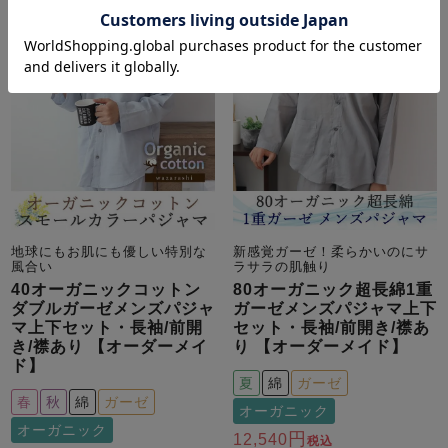
地球にもお肌にも優しい特別な
新感覚ガーゼ！柔らかいのにサ
風合い
ラサラの肌触り
40オーガニックコットン
80オーガニック超長綿1重
ダブルガーゼメンズパジャ
ガーゼメンズパジャマ上下
マ上下セット・長袖/前開
セット・長袖/前開き/襟あ
き/襟あり 【オーダーメイ
り 【オーダーメイド】
ド】
夏
綿
ガーゼ
春
秋
綿
ガーゼ
オーガニック
オーガニック
12,540
税込