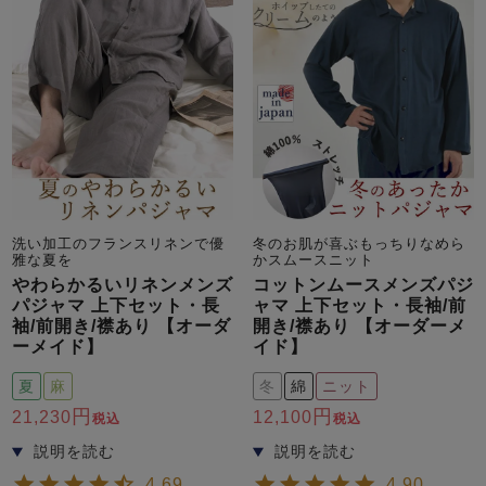
売れ筋ランキング
新着商品
- Item Ranking -
- New Arrival -
洗い加工のフランスリネンで優
冬のお肌が喜ぶもっちりなめら
雅な夏を
かスムースニット
すべてのデザインのパジャマ一覧はこちら
やわらかるいリネンメンズ
コットンムースメンズパジ
パジャマ 上下セット・長
ャマ 上下セット・長袖/前
袖/前開き/襟あり 【オーダ
開き/襟あり 【オーダーメ
ーメイド】
イド】
夏
麻
冬
綿
ニット
21,230
12,100
税込
税込
4.69
4.90