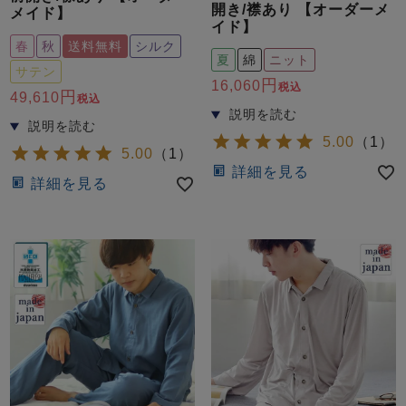
開き/襟あり 【オーダーメ
メイド】
イド】
春
秋
送料無料
シルク
夏
綿
ニット
サテン
16,060
税込
49,610
税込
5.00
（
1
）
5.00
（
1
）
詳細を見る
詳細を見る