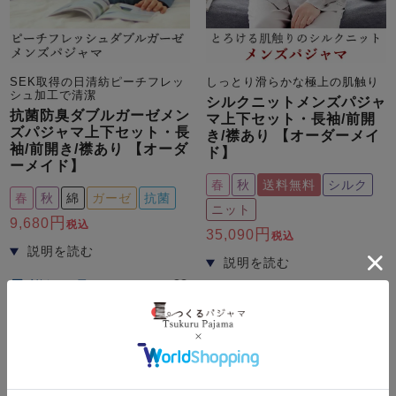
SEK取得の日清紡ピーチフレッ
しっとり滑らかな極上の肌触り
シュ加工で清潔
シルクニットメンズパジャ
抗菌防臭ダブルガーゼメン
マ上下セット・長袖/前開
ズパジャマ上下セット・長
き/襟あり 【オーダーメイ
袖/前開き/襟あり 【オーダ
ド】
ーメイド】
春
秋
送料無料
シルク
春
秋
綿
ガーゼ
抗菌
ニット
9,680
税込
35,090
税込
詳細を見る
5.00
（
2
）
詳細を見る