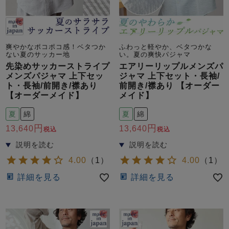
爽やかなポコポコ感！ベタつか
ふわっと軽やか、ベタつかな
ない夏のサッカー地
い。夏の爽快パジャマ
先染めサッカーストライプ
エアリーリップルメンズパ
メンズパジャマ 上下セッ
ジャマ 上下セット・長袖/
ト・長袖/前開き/襟あり
前開き/襟あり 【オーダー
【オーダーメイド】
メイド】
夏
綿
夏
綿
13,640
13,640
税込
税込
4.00
（
1
）
4.00
（
1
）
詳細を見る
詳細を見る