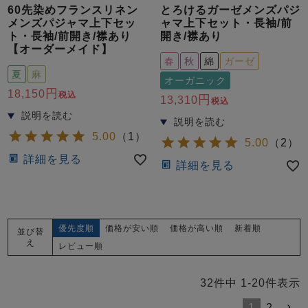
60先染めフランスリネン
とろけるガーゼメンズパジ
メンズパジャマ上下セッ
ャマ上下セット・長袖/前
ト・長袖/前開き/襟あり
開き/襟あり
【オーダーメイド】
春
秋
綿
ガーゼ
夏
麻
オーガニック
18,150
税込
13,310
税込
5.00
（
1
）
5.00
（
2
）
詳細を見る
詳細を見る
優先度順
価格が安い順
価格が高い順
新着順
並び替
え
レビュー順
32
件中
1
-
20
件表示
1
2