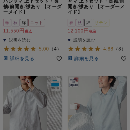
パジャマ 上下セット・長
ャマ 上下セット・長袖/前
袖/前開き/襟あり 【オーダ
開き/襟あり 【オーダーメ
ーメイド】
イド】
春
秋
綿
ニット
春
秋
綿
サテン
11,550
12,100
税込
税込
5.00
（
4
）
4.88
（
8
）
詳細を見る
詳細を見る