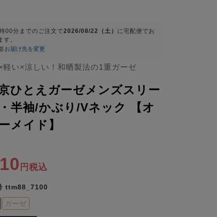
9時00分
までのご注文で
2026/08/22（土）
に
宅配便
でお
ます。
都
お届け先を変更
×軽い×涼しい！和晒製法の1重ガーゼ
京ひとえガーゼメンズスリー
・半袖/かぶり/Vネック 【オ
ーメイド】
910
税込
号
ttm88_7100
ガーゼ