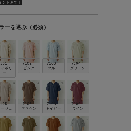
イント進呈 ]
ラーを選ぶ（必須）
7101
7102
7103
7104
アイボリ
ピンク
ブルー
グリーン
ー
7105
7106
7108
7109
ベージュ
ブラウン
ネイビー
ワイン