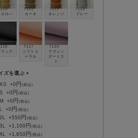
7110
7111
7112
7113
イエロ―
カーキ
オレンジ
グレー
7116
7117
7120
ブラック
ソフトコ
ラヴェン
ーラル
ダーミス
ト
イズを選ぶ
(
XS
+
0
税込
必
S
+
0
税込
須
M
+
0
税込
)
L
+
0
税込
2L
+
550
税込
3L
+
1,100
税込
4L
+
1,650
税込