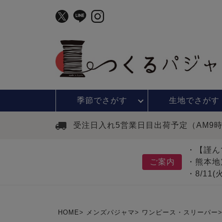
季節で
さがす
生地で
さがす
受注日入れ5営業日目出荷予定（AM9
・【謹ん
ご案内
・熊本地
・8/11
HOME
メンズパジャマ
ワンピース・スリーパー