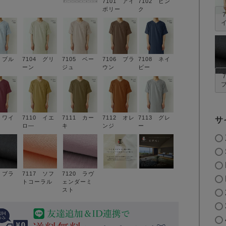
7101 アイ
7102 ピン
ボリー
ク
3 ブル
7104 グリ
7105 ベー
7106 ブラ
7108 ネイ
ーン
ジュ
ウン
ビー
9 ワイ
7110 イエ
7111 カー
7112 オレ
7113 グレ
サ
ロ―
キ
ンジ
ー
6 ブラ
7117 ソフ
7120 ラヴ
トコーラル
ェンダーミ
スト