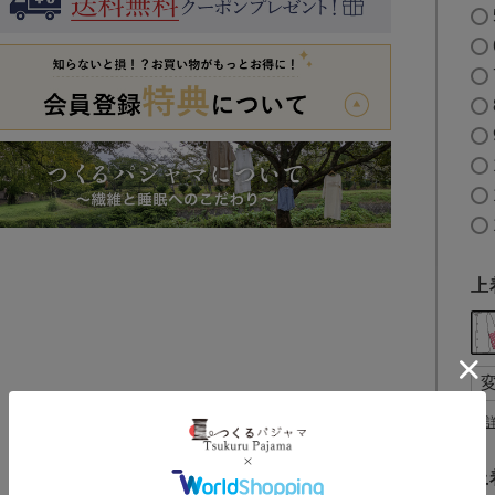
上
▼
上