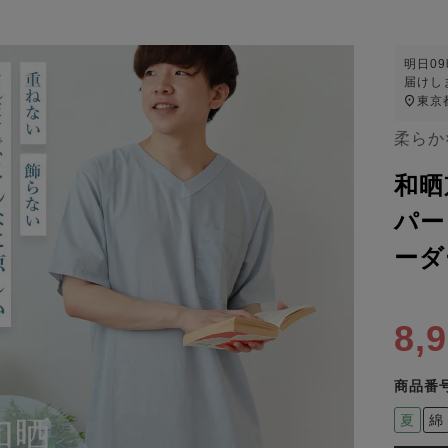
明日
0
届けし
東京
柔らか
和晒
パー
ーダ
8,
商品番
夏
綿