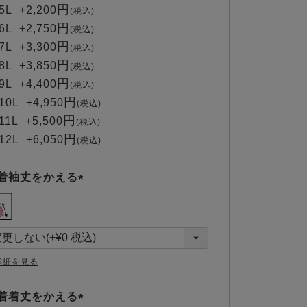
5L
+
2,200
税込
6L
+
2,750
税込
7L
+
3,300
税込
8L
+
3,850
税込
9L
+
4,400
税込
10L
+
4,950
税込
11L
+
5,500
税込
12L
+
6,050
税込
着袖丈をかえる
(
必
須
)
詳細を見る
着着丈をかえる