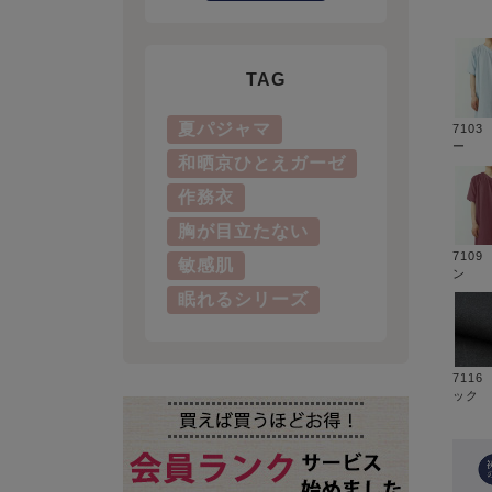
TAG
夏パジャマ
710
ー
和晒京ひとえガーゼ
作務衣
胸が目立たない
710
敏感肌
ン
眠れるシリーズ
711
ック