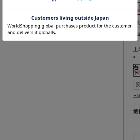
▼
上
(
必
須
)
▼
選