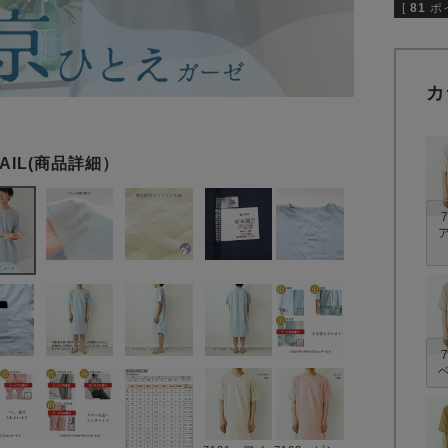
[
81
ポ
カ