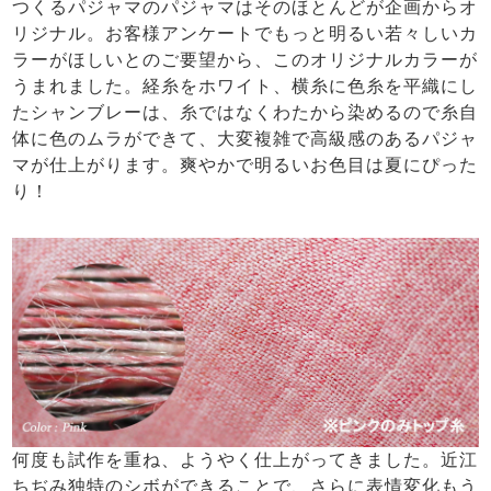
つくるパジャマのパジャマはそのほとんどが企画からオ
リジナル。お客様アンケートでもっと明るい若々しいカ
ラーがほしいとのご要望から、このオリジナルカラーが
うまれました。経糸をホワイト、横糸に色糸を平織にし
たシャンブレーは、糸ではなくわたから染めるので糸自
体に色のムラができて、大変複雑で高級感のあるパジャ
マが仕上がります。爽やかで明るいお色目は夏にぴった
り！
何度も試作を重ね、ようやく仕上がってきました。近江
ちぢみ独特のシボができることで、さらに表情変化もう