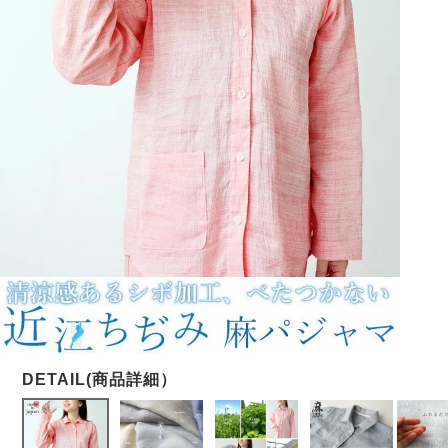
メンズパジャマ
上着単品
作務衣
胸がすけない
羽織・バスロ
体型別におすすめパジ
年齢別におすすめパジ
ルームウェア
会社概要
お買い物ガイド
安心の日本製
ーブ
ャマ
ャマ
サッカー/ちぢみ 楊
ニット/ストレッチ
起毛/フランネル
柳
ズボン単品
SDGsの取り組み
インナーウェア
生活雑貨
カタログギフト
春
夏
秋
冬
柄物
長袖
半袖
七分袖
ガールズパジャマ
すべてのメン
ズ
売れ筋ランキング
新着商品
パジャマ
- Item Ranking -
- New Arrival -