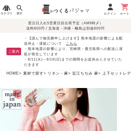
カテゴリ
探す
ログイン
カート
受注日入れ5営業日目出荷予定（AM9時〆）
季節で
生地で
目的別で
デザインで
はじめて
送料800円 / 北海道・沖縄・離島は別途800円
さがす
さがす
さがす
さがす
の方へ
レディースパジャマ
・【謹んで御見舞申し上げます】熊本地震の影響による配
送停止・遅延について
こちら
・熊本地震の影響により、宮崎県・鹿児島県への配送に遅
ご案内
延が発生しています
・8/11(火)～8/16(日)までの期間をお盆休みとさせていた
敏感肌用
入院・介護
つくるパジャマとは
胸が目立たない
夏パジャマ特集
迷ったら、まずはこの
だきます
パジャマ
パジャマ
パジャマ！
綿100%
リネン・麻
シルク/絹
長袖
半袖
七分袖
HOME
素材で探す
リネン・麻
近江ちぢみ 麻
上下セットレ
すべてのレデ
ィース
パジャマ
マタニティ
ペアで
お支払い・送料・配送
返品・交換について
眠れる作務衣特集
よくあるご質問
前開き
かぶり
ワンピース
パジャマ
そろえたい
について
オーガニック素材
ガーゼ
サテン織り
春
夏
秋
冬