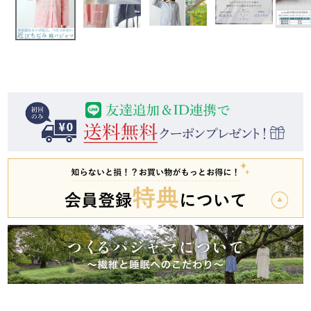
前開き
かぶり
スリーパー
目的別でさがす一覧はこちら
売れ筋ランキング
新着商品
- Item Ranking -
- New Arrival -
上着単品
作務衣
羽織・バスロ
すべての生地一覧はこちら
春
夏
秋
冬
ーブ
ボーイズパジャマ
ズボン単品
ガールズ長袖
ガールズ半袖
ワンピース
春
夏
秋
冬
すべてのキッ