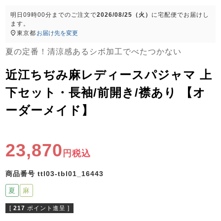
ズ
パジャマ
明日
09時00分
までのご注文で
2026/08/25（火）
に
宅配便
でお届けし
ます。
東京都
お届け先を変更
ガールズ前開
ガールズかぶ
ボーイズ長袖
き
り
夏の定番！清涼感あるシボ加工でべたつかない
近江ちぢみ麻レディースパジャマ 上
売れ筋ランキング
新着商品
下セット・長袖/前開き/襟あり 【オ
- Item Ranking -
- New Arrival -
ーダーメイド】
ボーイズ半袖
ボーイズ前開
ボーイズかぶ
き
り
すべての季節のパジャマ一覧はこちら
23,870
税込
商品番号
ttl03-tbl01_16443
夏
麻
ガールズ
上着
ガールズ
ズボ
ボーイズ
上着
ボーイズ
ズボ
単品
ン単品
単品
ン単品
[
217
ポイント進呈 ]