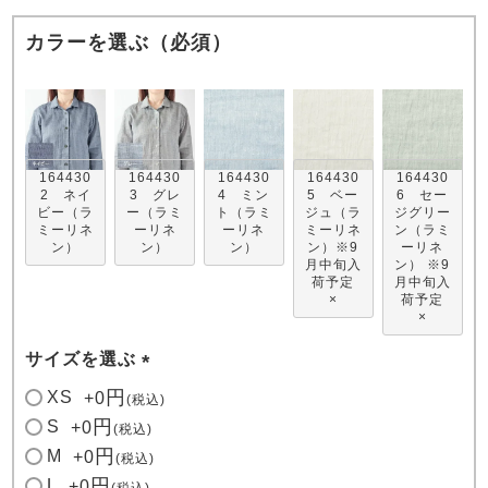
カラーを選ぶ（必須）
164430
164430
164430
164430
164430
売れ筋ランキング
新着商品
2 ネイ
3 グレ
4 ミン
5 ベー
6 セー
- Item Ranking -
- New Arrival -
ビー（ラ
ー（ラミ
ト（ラミ
ジュ（ラ
ジグリー
ミーリネ
ーリネ
ーリネ
ミーリネ
ン（ラミ
ン）
ン）
ン）
ン）※9
ーリネ
月中旬入
ン） ※9
すべてのデザインのパジャマ一覧はこちら
荷予定
月中旬入
×
荷予定
×
サイズを選ぶ
(
XS
+
0
税込
必
S
+
0
税込
須
M
+
0
税込
)
L
+
0
税込