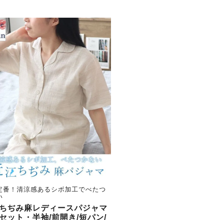
定番！清涼感あるシボ加工でべたつ
い
ちぢみ麻レディースパジャマ
セット・半袖/前開き/短パン/