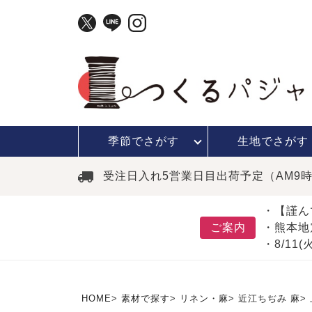
季節で
さがす
生地で
さがす
受注日入れ5営業日目出荷予定（AM9
・【謹ん
ご案内
・熊本地
・8/11
HOME
素材で探す
リネン・麻
近江ちぢみ 麻