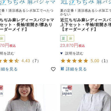
定番！清涼感あるシボ加工でべたつ
夏の定番！清涼感あるシボ加工
い
かない
ちぢみ麻レディースパジャマ
近江ちぢみ麻レディースパ
セット・長袖/前開き/襟あり
上下セット・半袖/前開き/
ーダーメイド】
【オーダーメイド】
麻
夏
麻
870
23,870
税込
税込
4.43
（
7
）
5.00
（
1
）
詳細を見る
詳細を見る