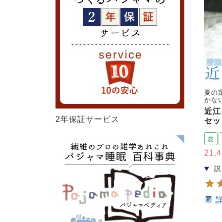
夏の
かな
近江
2年保証サービス
セッ
夏
21,