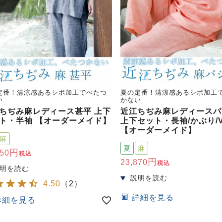
定番！清涼感あるシボ加工でべたつ
夏の定番！清涼感あるシボ加工
い
かない
ちぢみ麻レディース甚平 上下
近江ちぢみ麻レディースパ
ト・半袖 【オーダーメイド】
上下セット・長袖/かぶり/
【オーダーメイド】
麻
夏
麻
450
税込
23,870
税込
4.50
（
2
）
詳細を見る
詳細を見る