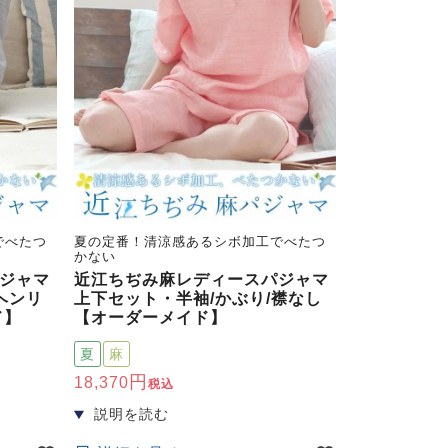
でべたつ
夏の定番！清涼感あるシボ加工でべたつ
かない
ジャマ
近江ちぢみ麻レディースパジャマ
ヘンリ
上下セット・半袖/かぶり/襟なし
ド】
【オーダーメイド】
夏
麻
18,370
税込