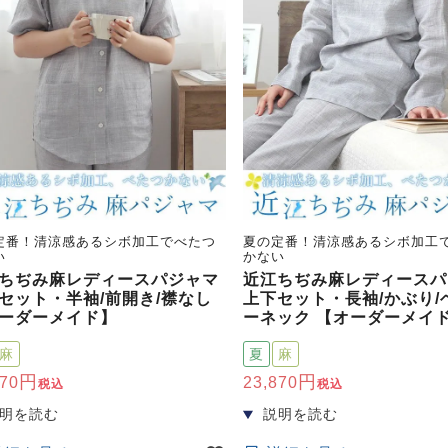
定番！清涼感あるシボ加工でべたつ
夏の定番！清涼感あるシボ加工
い
かない
ちぢみ麻レディースパジャマ
近江ちぢみ麻レディースパ
セット・半袖/前開き/襟なし
上下セット・長袖/かぶり/
ーダーメイド】
ーネック 【オーダーメイ
麻
夏
麻
870
23,870
税込
税込