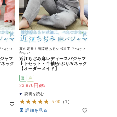
でべたつ
夏の定番！清涼感あるシボ加工でべたつ
かない
ジャマ
近江ちぢみ麻レディースパジャマ
Vネック
上下セット・半袖/かぶり/Vネック
【オーダーメイド】
夏
麻
23,870
税込
5.00
（
1
）
詳細を見る