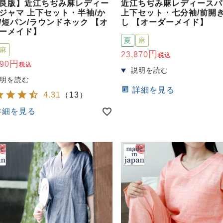
良版】近江ちぢみ麻レディー
近江ちぢみ麻レディースパ
ジャマ 上下セット・半袖/か
上下セット・七分袖/前開き
/短パン/ラウンドネック 【オ
し 【オーダーメイド】
ーメイド】
夏
麻
麻
23,870
税込
790
税込
詳細を見る
4.31
（
13
）
詳細を見る