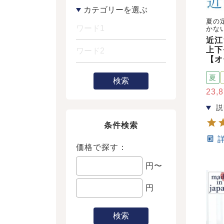
夏の
かな
近江
上下
【オ
夏
検索
23,
条件検索
価格で探す：
円〜
円
検索