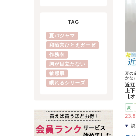
TAG
夏パジャマ
和晒京ひとえガーゼ
作務衣
胸が目立たない
敏感肌
夏の
かな
眠れるシリーズ
近江
上下
【オ
夏
23,