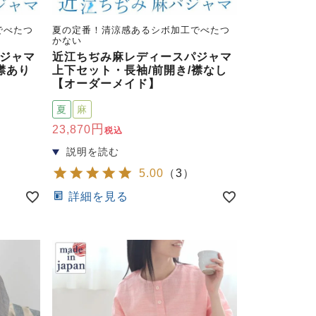
でべたつ
夏の定番！清涼感あるシボ加工でべたつ
かない
ジャマ
近江ちぢみ麻レディースパジャマ
襟あり
上下セット・長袖/前開き/襟なし
【オーダーメイド】
夏
麻
23,870
税込
5.00
（
3
）
詳細を見る