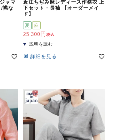
ジャマ
近江ちぢみ麻レディース作務衣 上
/襟な
下セット・長袖 【オーダーメイ
ド】
夏
麻
25,300
税込
詳細を見る