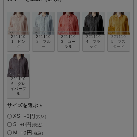
221110
221110
221110
221110
221110
1 ピン
2 ブル
3 コー
4 ブラ
5 マス
ク
ー
ラル
ック
タード
売れ筋ランキング
新着商品
- Item Ranking -
- New Arrival -
すべてのデザインのパジャマ一覧はこちら
221110
6 グレ
イパープ
ル
サイズを選ぶ
(
XS
+
0
税込
必
S
+
0
税込
須
M
+
0
税込
)