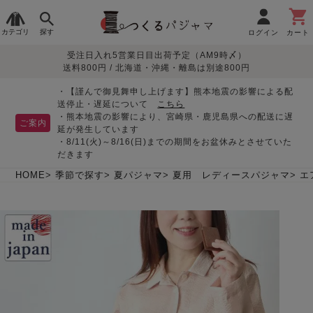
カテゴリ
探す
ログイン
カート
受注日入れ5営業日目出荷予定（AM9時〆）
季節で
生地で
目的別で
デザインで
はじめて
送料800円 / 北海道・沖縄・離島は別途800円
さがす
さがす
さがす
さがす
の方へ
レディースパジャマ
・【謹んで御見舞申し上げます】熊本地震の影響による配
送停止・遅延について
こちら
・熊本地震の影響により、宮崎県・鹿児島県への配送に遅
ご案内
延が発生しています
・8/11(火)～8/16(日)までの期間をお盆休みとさせていた
敏感肌用
入院・介護
つくるパジャマとは
胸が目立たない
夏パジャマ特集
迷ったら、まずはこの
だきます
パジャマ
パジャマ
パジャマ！
綿100%
リネン・麻
シルク/絹
長袖
半袖
七分袖
HOME
季節で探す
夏パジャマ
夏用 レディースパジャマ
エ
すべてのレデ
ィース
パジャマ
マタニティ
ペアで
お支払い・送料・配送
返品・交換について
眠れる作務衣特集
よくあるご質問
前開き
かぶり
ワンピース
パジャマ
そろえたい
について
オーガニック素材
ガーゼ
サテン織り
春
夏
秋
冬