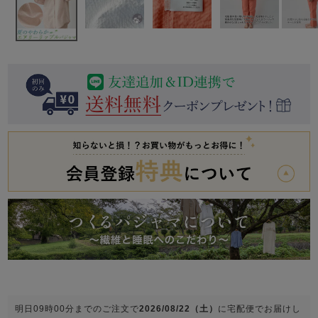
前開き
かぶり
スリーパー
目的別でさがす一覧はこちら
売れ筋ランキング
新着商品
- Item Ranking -
- New Arrival -
上着単品
作務衣
羽織・バスロ
すべての生地一覧はこちら
春
夏
秋
冬
ーブ
ボーイズパジャマ
ズボン単品
ガールズ長袖
ガールズ半袖
ワンピース
春
夏
秋
冬
すべてのキッ
明日
09時00分
までのご注文で
2026/08/22（土）
に
宅配便
でお届けし