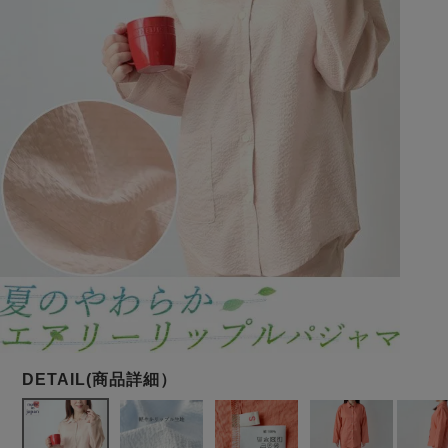
メンズパジャマ
上着単品
作務衣
胸がすけない
羽織・バスロ
体型別におすすめパジ
年齢別におすすめパジ
ルームウェア
会社概要
お買い物ガイド
安心の日本製
ーブ
ャマ
ャマ
サッカー/ちぢみ 楊
ニット/ストレッチ
起毛/フランネル
柳
ズボン単品
SDGsの取り組み
インナーウェア
生活雑貨
カタログギフト
春
夏
秋
冬
柄物
長袖
半袖
七分袖
ガールズパジャマ
すべてのメン
ズ
売れ筋ランキング
新着商品
パジャマ
- Item Ranking -
- New Arrival -