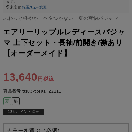
ズ
ます。
パジャマ
東京都
お届け先を変更
ふわっと軽やか、ベタつかない。夏の爽快パジャマ
ガールズ前開
ガールズかぶ
ボーイズ長袖
き
り
エアリーリップルレディースパジャ
マ 上下セット・長袖/前開き/襟あり
【オーダーメイド】
売れ筋ランキング
新着商品
- Item Ranking -
- New Arrival -
ボーイズ半袖
ボーイズ前開
ボーイズかぶ
き
り
13,640
すべての季節のパジャマ一覧はこちら
税込
商品番号
ttl03-tbl01_22111
夏
綿
[
124
ポイント進呈 ]
ガールズ
上着
ガールズ
ズボ
ボーイズ
上着
ボーイズ
ズボ
単品
ン単品
単品
ン単品
カラーを選ぶ（必須）