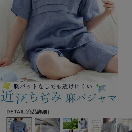
メンズパジャマ
上着単品
作務衣
胸がすけない
羽織・バスロ
体型別におすすめパジ
年齢別におすすめパジ
ルームウェア
会社概要
お買い物ガイド
安心の日本製
ーブ
ャマ
ャマ
サッカー/ちぢみ 楊
ニット/ストレッチ
起毛/フランネル
柳
ズボン単品
SDGsの取り組み
インナーウェア
生活雑貨
カタログギフト
春
夏
秋
冬
柄物
長袖
半袖
七分袖
ガールズパジャマ
すべてのメン
ズ
売れ筋ランキング
新着商品
パジャマ
- Item Ranking -
- New Arrival -