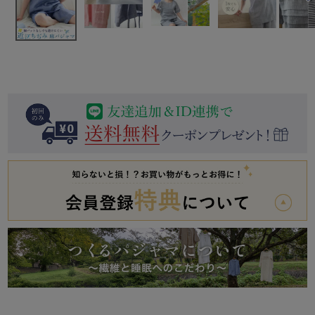
前開き
かぶり
スリーパー
目的別でさがす一覧はこちら
売れ筋ランキング
新着商品
- Item Ranking -
- New Arrival -
上着単品
作務衣
羽織・バスロ
すべての生地一覧はこちら
春
夏
秋
冬
ーブ
ボーイズパジャマ
ズボン単品
ガールズ長袖
ガールズ半袖
ワンピース
春
夏
秋
冬
すべてのキッ