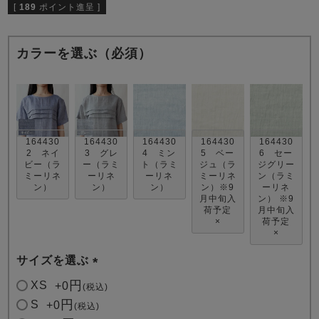
[
189
ポイント進呈 ]
カラーを選ぶ（必須）
売れ筋ランキング
新着商品
- Item Ranking -
- New Arrival -
164430
164430
164430
164430
164430
2 ネイ
3 グレ
4 ミン
5 ベー
6 セー
ビー（ラ
ー（ラミ
ト（ラミ
ジュ（ラ
ジグリー
ミーリネ
ーリネ
ーリネ
ミーリネ
ン（ラミ
すべてのデザインのパジャマ一覧はこちら
ン）
ン）
ン）
ン）※9
ーリネ
月中旬入
ン） ※9
荷予定
月中旬入
×
荷予定
×
サイズを選ぶ
(
XS
+
0
税込
必
S
+
0
税込
須