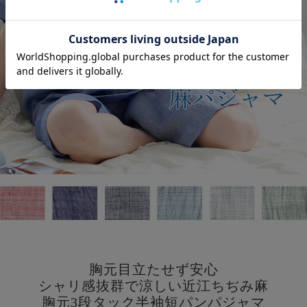
胸元目立たせず安心
シャリ感抜群で涼しい近江ちぢみ麻
胸元3段タック半袖短パンパジャマ