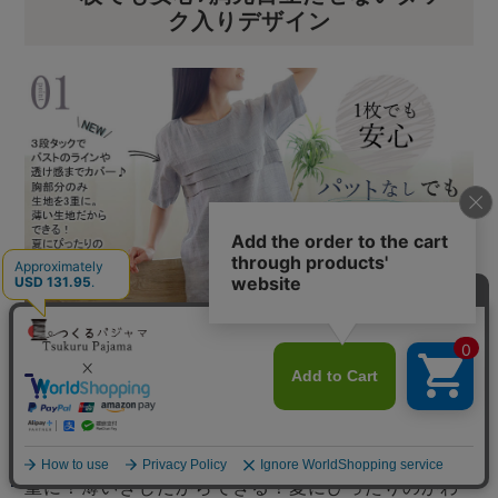
ク入りデザイン
胸パットなしでも透けにくい 女性は透け感が気に
なります。かといって胸パットはムレる･･･最小限の
ひだを重ねることで透け感を気にせず、下に何もつ
けなくていいから1枚で涼しい！胸部分のみ生地を3
メニュー
重に！薄いきじだからできる！夏にぴったりのかわ