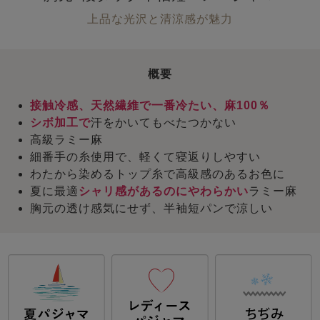
上品な光沢と清涼感が魅力
概要
接触冷感、天然繊維で一番冷たい、麻100％
シボ加工で
汗をかいてもべたつかない
高級ラミー麻
細番手の糸使用で、軽くて寝返りしやすい
わたから染めるトップ糸で高級感のあるお色に
夏に最適
シャリ感があるのにやわらかい
ラミー麻
胸元の透け感気にせず、半袖短パンで涼しい