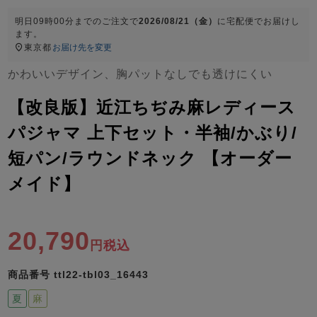
ズ
パジャマ
明日
09時00分
までのご注文で
2026/08/21（金）
に
宅配便
でお届けし
ます。
東京都
お届け先を変更
ガールズ前開
ガールズかぶ
ボーイズ長袖
き
り
かわいいデザイン、胸パットなしでも透けにくい
【改良版】近江ちぢみ麻レディース
売れ筋ランキング
新着商品
パジャマ 上下セット・半袖/かぶり/
- Item Ranking -
- New Arrival -
短パン/ラウンドネック 【オーダー
ボーイズ半袖
ボーイズ前開
ボーイズかぶ
き
り
メイド】
すべての季節のパジャマ一覧はこちら
20,790
税込
商品番号
ttl22-tbl03_16443
ガールズ
上着
ガールズ
ズボ
ボーイズ
上着
ボーイズ
ズボ
単品
ン単品
単品
ン単品
夏
麻