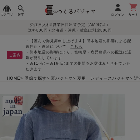
カテゴリ
探す
ログイン
カート
受注日入れ5営業日目出荷予定（AM9時〆）
季節で
生地で
目的別で
デザインで
はじめて
送料800円 / 北海道・沖縄・離島は別途800円
さがす
さがす
さがす
さがす
の方へ
レディースパジャマ
・【謹んで御見舞申し上げます】熊本地震の影響による配
送停止・遅延について
こちら
・熊本地震の影響により、宮崎県・鹿児島県への配送に遅
ご案内
延が発生しています
・8/11(火)～8/16(日)までの期間をお盆休みとさせていた
敏感肌用
入院・介護
つくるパジャマとは
胸が目立たない
夏パジャマ特集
迷ったら、まずはこの
だきます
パジャマ
パジャマ
パジャマ！
綿100%
リネン・麻
シルク/絹
長袖
半袖
七分袖
HOME
季節で探す
夏パジャマ
夏用 レディースパジャマ
近
すべてのレデ
ィース
パジャマ
マタニティ
ペアで
お支払い・送料・配送
返品・交換について
眠れる作務衣特集
よくあるご質問
前開き
かぶり
ワンピース
パジャマ
そろえたい
について
オーガニック素材
ガーゼ
サテン織り
春
夏
秋
冬