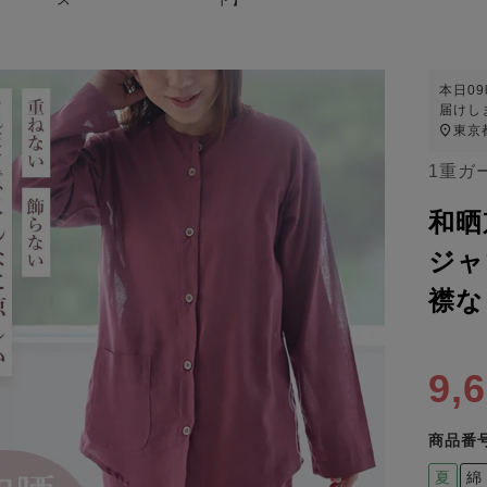
本日
0
届けし
東京
1重ガ
和晒
ジャ
襟な
9,
商品番
夏
綿