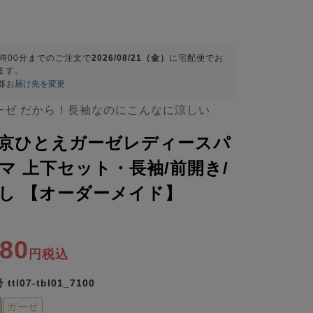
9時00分
までのご注文で
2026/08/21（金）
に
宅配便
でお
ます。
都
お届け先を変更
ーゼ だから！長袖なのにこんなに涼しい
京ひとえガーゼレディースパ
マ 上下セット・長袖/前開き/
し 【オーダーメイド】
680
税込
号
ttl07-tbl01_7100
ガーゼ