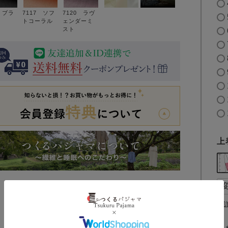
6 ブラ
7117 ソフ
7120 ラヴ
トコーラル
ェンダーミ
スト
上
▼