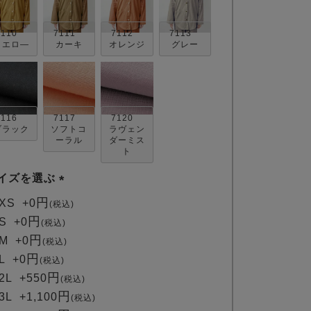
7110
7111
7112
7113
イエロ―
カーキ
オレンジ
グレー
7116
7117
7120
ブラック
ソフトコ
ラヴェン
ーラル
ダーミス
ト
イズを選ぶ
(
XS
+
0
税込
必
S
+
0
税込
須
M
+
0
税込
)
L
+
0
税込
2L
+
550
税込
3L
+
1,100
税込