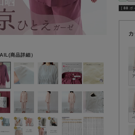
[
88
ポ
カ