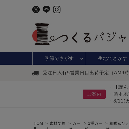
季節で
さがす
生地で
さがす
受注日入れ5営業日目出荷予定（AM9
・【謹ん
ご案内
・熊本地
・8/11
HOM
素材で探
ガー
1重ガー
和晒京ひ
E
す
ゼ
ゼ
ゼ