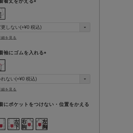
着着丈をかえる
(
必
須
)
詳細を見る
着袖にゴムを入れる
(
必
須
)
詳細を見る
着にポケットをつけない・位置をかえる