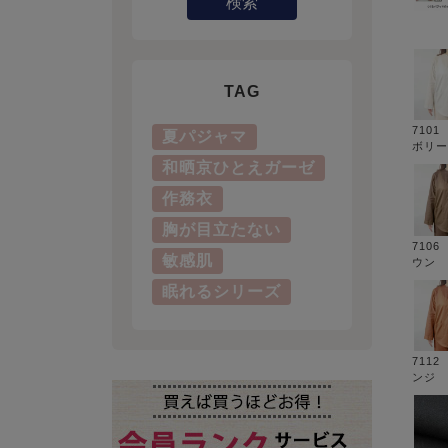
検索
TAG
710
夏パジャマ
ボリー
和晒京ひとえガーゼ
作務衣
胸が目立たない
710
敏感肌
ウン
眠れるシリーズ
711
ンジ