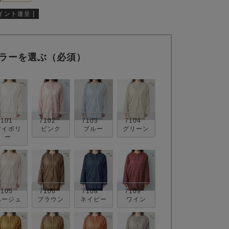
イント進呈 ]
ラーを選ぶ（必須）
7101
7102
7103
7104
アイボリ
ピンク
ブルー
グリーン
ー
7105
7106
7108
7109
ベージュ
ブラウン
ネイビー
ワイン