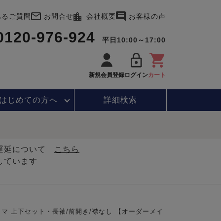
あるご質問
お問合せ
会社概要
お客様の声
0120-976-924
平日10:00～17:00
新規会員登録
ログイン
カート
はじめて
の方へ
詳細検索
・遅延について
こちら
しています
マ 上下セット・長袖/前開き/襟なし 【オーダーメイ