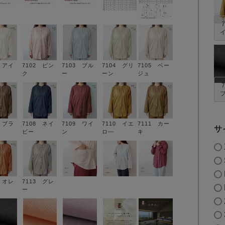
1 アイ
7102 ピン
7103 ブル
7104 グリ
7105 ベー
ク
ー
ーン
ジュ
6 ブラ
7108 ネイ
7109 ワイ
7110 イエ
7111 カー
サ
ビー
ン
ロ―
キ
2 オレ
7113 グレ
ー