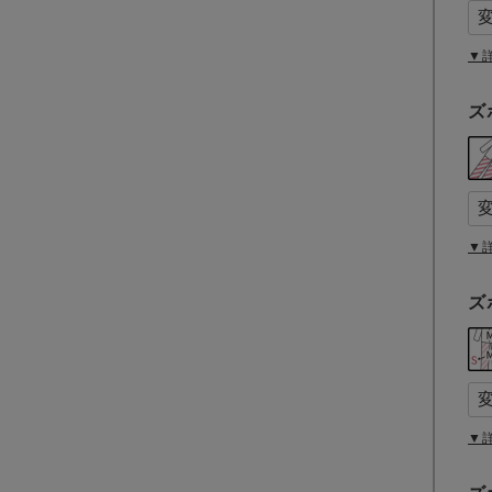
須
)
▼
ズ
▼
ズ
▼