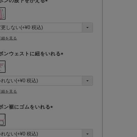
ボンの股下をかえる
(
必
須
)
詳細を見る
ボンウェストに紐をいれる
(
必
須
)
詳細を見る
ボン裾にゴムをいれる
(
必
須