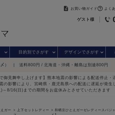
お買い物ガイド
よく
ゲスト様
目的別で
さがす
デザインで
さがす
時〆）
送料800円 / 北海道・沖縄・離島は別途800円
で御見舞申し上げます】熊本地震の影響による配送停止
震の影響により、宮崎県・鹿児島県への配送に遅延が発生
(火)～8/16(日)までの期間をお盆休みとさせていただきます
とえガー
上下セットレディー
和晒京ひとえガーゼレディースパジャ
ス
ド】