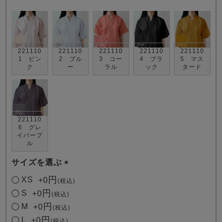
221110
221110
221110
221110
221110
1 ピン
2 ブル
3 コー
4 ブラ
5 マス
ク
ー
ラル
ック
タード
売れ筋ランキング
新着商品
- Item Ranking -
- New Arrival -
221110
すべてのデザインのパジャマ一覧はこちら
6 グレ
イパープ
ル
サイズを選ぶ
(
XS
+
0
税込
必
S
+
0
税込
須
M
+
0
税込
)
L
+
0
税込