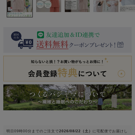
前開き
かぶり
スリーパー
目的別でさがす一覧はこちら
売れ筋ランキング
新着商品
- Item Ranking -
- New Arrival -
上着単品
作務衣
羽織・バスロ
すべての生地一覧はこちら
春
夏
秋
冬
ーブ
ボーイズパジャマ
ズボン単品
ガールズ長袖
ガールズ半袖
ワンピース
春
夏
秋
冬
すべてのキッ
明日
09時00分
までのご注文で
2026/08/22（土）
に
宅配便
でお届けし