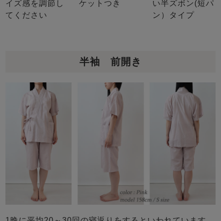
イズ感を調節し
ケットつき
い半ズボン(短パ
てください
ン）タイプ
半袖 前開き
1晩に平均20～30回の寝返りをするといわれています。