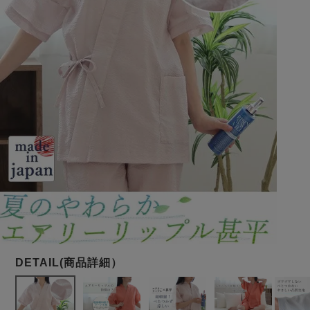
メンズパジャマ
上着単品
作務衣
胸がすけない
羽織・バスロ
体型別におすすめパジ
年齢別におすすめパジ
ルームウェア
会社概要
お買い物ガイド
安心の日本製
ーブ
ャマ
ャマ
サッカー/ちぢみ 楊
ニット/ストレッチ
起毛/フランネル
柳
ズボン単品
SDGsの取り組み
インナーウェア
生活雑貨
カタログギフト
春
夏
秋
冬
柄物
長袖
半袖
七分袖
ガールズパジャマ
すべてのメン
ズ
売れ筋ランキング
新着商品
パジャマ
- Item Ranking -
- New Arrival -