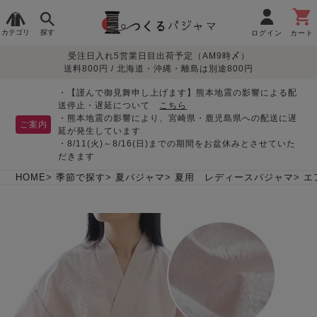
カテゴリ
探す
ログイン
カート
受注日入れ5営業日目出荷予定（AM9時〆）
季節で
生地で
目的別で
デザインで
はじめて
送料800円 / 北海道・沖縄・離島は別途800円
さがす
さがす
さがす
さがす
の方へ
レディースパジャマ
・【謹んで御見舞申し上げます】熊本地震の影響による配
送停止・遅延について
こちら
・熊本地震の影響により、宮崎県・鹿児島県への配送に遅
ご案内
延が発生しています
・8/11(火)～8/16(日)までの期間をお盆休みとさせていた
敏感肌用
入院・介護
つくるパジャマとは
胸が目立たない
夏パジャマ特集
迷ったら、まずはこの
だきます
パジャマ
パジャマ
パジャマ！
綿100%
リネン・麻
シルク/絹
長袖
半袖
七分袖
HOME
季節で探す
夏パジャマ
夏用 レディースパジャマ
エ
すべてのレデ
ィース
パジャマ
マタニティ
ペアで
お支払い・送料・配送
返品・交換について
眠れる作務衣特集
よくあるご質問
前開き
かぶり
ワンピース
パジャマ
そろえたい
について
オーガニック素材
ガーゼ
サテン織り
春
夏
秋
冬