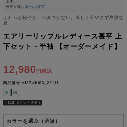
ズ
ます。
パジャマ
東京都
お届け先を変更
ふわっと軽やか、ベタつかない。涼しく冷やさず爽快な
夏
ガールズ前開
ガールズかぶ
ボーイズ長袖
き
り
エアリーリップルレディース甚平 上
下セット・半袖 【オーダーメイド】
売れ筋ランキング
新着商品
- Item Ranking -
- New Arrival -
ボーイズ半袖
ボーイズ前開
ボーイズかぶ
12,980
き
り
税込
すべての季節のパジャマ一覧はこちら
商品番号
ttl37-tbl03_22111
夏
綿
[
118
ポイント進呈 ]
ガールズ
上着
ガールズ
ズボ
ボーイズ
上着
ボーイズ
ズボ
単品
ン単品
単品
ン単品
カラーを選ぶ（必須）