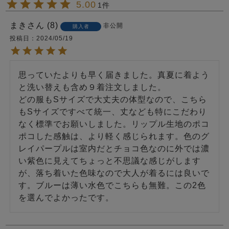
5.00
1
まき
8
非公開
購入者
投稿日
2024/05/19
思っていたよりも早く届きました。真夏に着よう
と洗い替えも含め９着注文しました。

どの服もSサイズで大丈夫の体型なので、こちら
もSサイズですべて統一、丈なども特にこだわり
なく標準でお願いしました。リップル生地のポコ
ポコした感触は、より軽く感じられます。色のグ
レイパープルは室内だとチョコ色なのに外では濃
い紫色に見えてちょっと不思議な感じがします
が、落ち着いた色味なので大人が着るには良いで
す。ブルーは薄い水色でこちらも無難。この2色
を選んでよかったです。