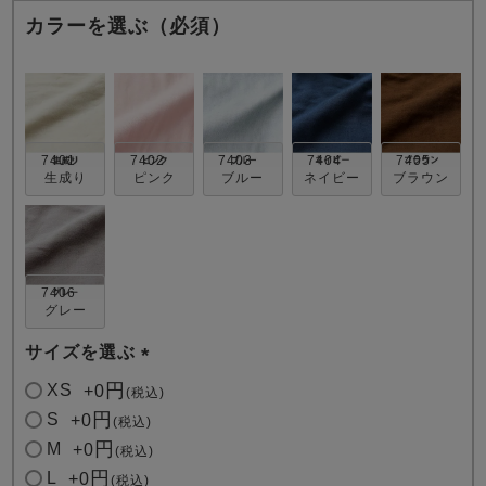
カラーを選ぶ（必須）
7401
7402
7403
7404
7405
生成り
ピンク
ブルー
ネイビー
ブラウン
売れ筋ランキング
新着商品
- Item Ranking -
- New Arrival -
すべてのデザインのパジャマ一覧はこちら
7406
グレー
サイズを選ぶ
(
XS
+
0
税込
必
S
+
0
税込
須
M
+
0
税込
)
L
+
0
税込