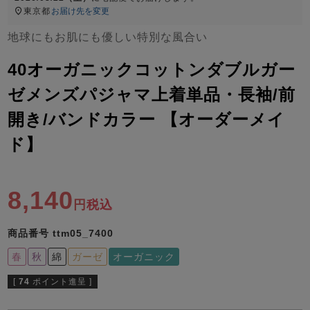
ズ
東京都
お届け先を変更
パジャマ
地球にもお肌にも優しい特別な風合い
ガールズ前開
ガールズかぶ
ボーイズ長袖
40オーガニックコットンダブルガー
き
り
ゼメンズパジャマ上着単品・長袖/前
開き/バンドカラー 【オーダーメイ
売れ筋ランキング
新着商品
- Item Ranking -
- New Arrival -
ド】
ボーイズ半袖
ボーイズ前開
ボーイズかぶ
き
り
すべての季節のパジャマ一覧はこちら
8,140
税込
商品番号
ttm05_7400
春
秋
綿
ガーゼ
オーガニック
ガールズ
上着
ガールズ
ズボ
ボーイズ
上着
ボーイズ
ズボ
[
74
ポイント進呈 ]
単品
ン単品
単品
ン単品