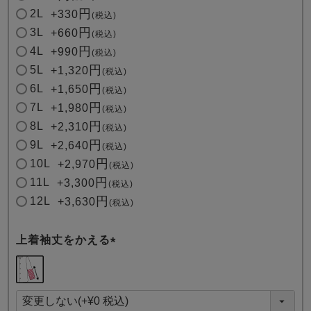
2L
+
330
税込
3L
+
660
税込
4L
+
990
税込
5L
+
1,320
税込
6L
+
1,650
税込
7L
+
1,980
税込
8L
+
2,310
税込
9L
+
2,640
税込
10L
+
2,970
税込
11L
+
3,300
税込
12L
+
3,630
税込
上着袖丈をかえる
(
必
須
)