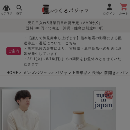
カテゴリ
探す
ログイン
カート
受注日入れ5営業日目出荷予定（AM9時〆）
季節で
生地で
目的別で
デザインで
はじめて
送料800円 / 北海道・沖縄・離島は別途800円
さがす
さがす
さがす
さがす
の方へ
レディースパジャマ
・【謹んで御見舞申し上げます】熊本地震の影響による配
送停止・遅延について
こちら
・熊本地震の影響により、宮崎県・鹿児島県への配送に遅
ご案内
延が発生しています
・8/11(火)～8/16(日)までの期間をお盆休みとさせていた
敏感肌用
入院・介護
つくるパジャマとは
胸が目立たない
夏パジャマ特集
迷ったら、まずはこの
だきます
パジャマ
パジャマ
パジャマ！
綿100%
リネン・麻
シルク/絹
長袖
半袖
七分袖
HOME
メンズパジャマ
パジャマ上着単品
長袖
前開き
バン
すべてのレデ
ィース
パジャマ
マタニティ
ペアで
お支払い・送料・配送
返品・交換について
眠れる作務衣特集
よくあるご質問
前開き
かぶり
ワンピース
パジャマ
そろえたい
について
オーガニック素材
ガーゼ
サテン織り
春
夏
秋
冬