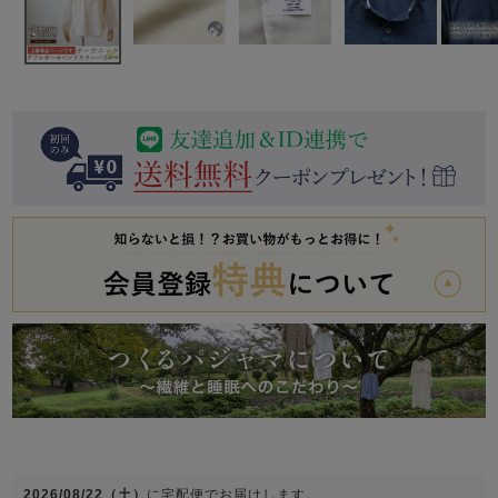
前開き
かぶり
スリーパー
目的別でさがす一覧はこちら
売れ筋ランキング
新着商品
- Item Ranking -
- New Arrival -
上着単品
作務衣
羽織・バスロ
すべての生地一覧はこちら
春
夏
秋
冬
ーブ
ボーイズパジャマ
ズボン単品
ガールズ長袖
ガールズ半袖
ワンピース
春
夏
秋
冬
すべてのキッ
2026/08/22（土）
に
宅配便
でお届けします。