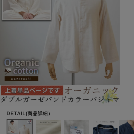
メンズパジャマ
上着単品
作務衣
胸がすけない
羽織・バスロ
体型別におすすめパジ
年齢別におすすめパジ
ルームウェア
会社概要
お買い物ガイド
安心の日本製
ーブ
ャマ
ャマ
サッカー/ちぢみ 楊
ニット/ストレッチ
起毛/フランネル
柳
ズボン単品
SDGsの取り組み
インナーウェア
生活雑貨
カタログギフト
春
夏
秋
冬
柄物
長袖
半袖
七分袖
ガールズパジャマ
すべてのメン
ズ
売れ筋ランキング
新着商品
パジャマ
- Item Ranking -
- New Arrival -